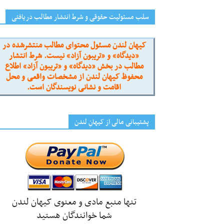
سلب مسئولیت حقوقی و شرط انتشار مطالب دریافتی
کیهان لندن مسئول محتوای مطالب منتشرشده در
«دیدگاه» و «تریبون آزاد» نیست. شرط انتشار
مطالب در بخش «دیدگاه» و «تریبون آزاد» اطلاع
محفوظ کیهان لندن از مشخصات واقعی و محل
اقامت و نشانی نویسندگان است.
پشتیبانی مالی از کیهانِ لندن
تنها منبع مادی و معنوی کیهان لندن
شما خوانندگان هستید