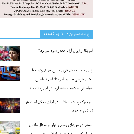
پربیننده‌ترین‌ در ۷ روز گذشته
آمریکا از ایران آزاد چقدر سود می‌برد؟
پایان دادن به همکاری «علی جوانمردی» با
بخش فارسی صدای آمریکا؛ احمد باطبی
خواستار اصلاحات ساختاری در این رسانه شد
نیویورک پست: انقلاب در ایران ممکن است هر
لحظه رخ دهد
بلبشو در مرزهای زمینی ایران و معطل ماندن
هزاران کامیون؛ جمهوری اسلامی حتی با وجود