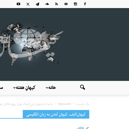
خانه
کیهانِ هفته
سی
برگ نخست
Featured2
بیانیه دانشجویان پلی‌تکنیک تهران: روزی قاتلان مه
کیهان‌لایف، کیهان لندن به زبان انگلیسی