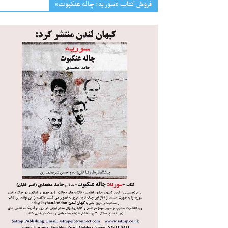
فروش کتاب «سوریه: چاله عنکبوت»