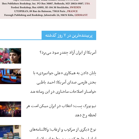
پربیننده‌ترین‌ در ۷ روز گذشته
آمریکا از ایران آزاد چقدر سود می‌برد؟
پایان دادن به همکاری «علی جوانمردی» با
بخش فارسی صدای آمریکا؛ احمد باطبی
خواستار اصلاحات ساختاری در این رسانه شد
نیویورک پست: انقلاب در ایران ممکن است هر
لحظه رخ دهد
نوع دیگری از سرکوب و ارعاب؛ وکالتنامه‌های
ایرانیان خارج کشور مشروط به استعلام از