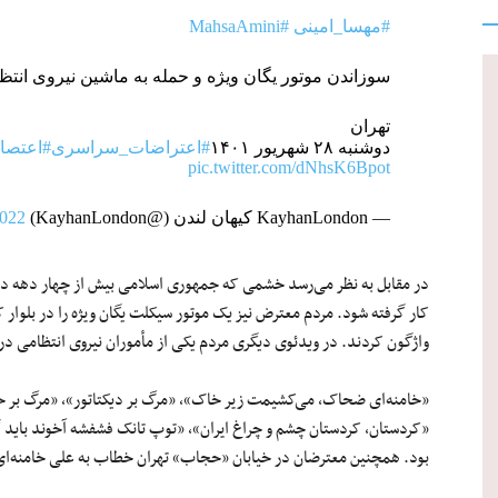
#مهسا_امینی
#MahsaAmini
سوزاندن موتور یگان ویژه و حمله به ماشین نیروی انتظ
تهران
دوشنبه ۲۸ شهریور ۱۴۰۱
#اعتراضات_سراسری
#اعتصا
pic.twitter.com/dNhsK6Bpot
— KayhanLondon کیهان لندن (@KayhanLondon)
2022
در مقابل به نظر می‌رسد خشمی که جمهوری اسلامی بیش از چهار دهه در دل
کار گرفته شود. مردم معترض نیز یک موتور سیکلت یگان ویژه را در بلوار 
واژگون کردند. در ویدئوی دیگری مردم یکی از مأموران نیروی انتظامی در 
«خامنه‌ای ضحاک، می‌کشیمت زیر خاک»، «مرگ بر دیکتاتور»، «مرگ بر خام
«کردستان، کردستان چشم و چراغ ایران»، «توپ تانک فشفشه آخوند باید گم
بود. همچنین معترضان در خیابان «حجاب» تهران خطاب به علی خامنه‌ای ش