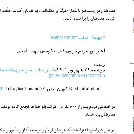
معترضان در رشت نیز با شعار «مرگ بر دیکتاتور» به خیابان آمدند. مأمو
کردند معترضان را پراکنده کنند.
#مهسا_امینی
#MahsaAmini
اعتراض مردم در پی قتل حکومتی مهسا امینی
رشت
دوشنبه ۲۸ شهریور ۱۴۰۱
#اعتراضات_سراسری
#اعتصا
pic.twitter.com/9VD4coYcS5
— KayhanLondon کیهان لندن (@KayhanLondon)
2022
در اصفهان مردم بیش از ۱۰۰۰ نفر در اطراف پلو خواجو تجمع
معترضان پرداختند.
در شهر دیواندره اعتراضات گسترده‌ای از ظهر دوشنبه آغاز و مأموران ح