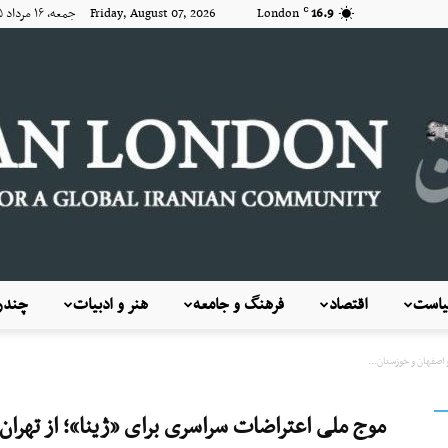
16.9
London
Friday, August 07, 2026 جمعه, ۱۶ مرداد ۱۴۰۵
C
است
اقتصاد
فرهنگ و جامعه
هنر و ادبیات
چندرس
KayhanLondon
 اصفهان و خوزستان...
موج ملی اعتراضات سراسری برای «ژینا»؛ از تهران 