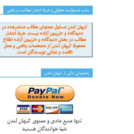
سلب مسئولیت حقوقی و شرط انتشار مطالب دریافتی
کیهان لندن مسئول محتوای مطالب منتشرشده در
«دیدگاه» و «تریبون آزاد» نیست. شرط انتشار
مطالب در بخش «دیدگاه» و «تریبون آزاد» اطلاع
محفوظ کیهان لندن از مشخصات واقعی و محل
اقامت و نشانی نویسندگان است.
پشتیبانی مالی از کیهانِ لندن
تنها منبع مادی و معنوی کیهان لندن
شما خوانندگان هستید