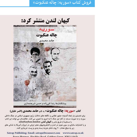
فروش کتاب «سوریه: چاله عنکبوت»