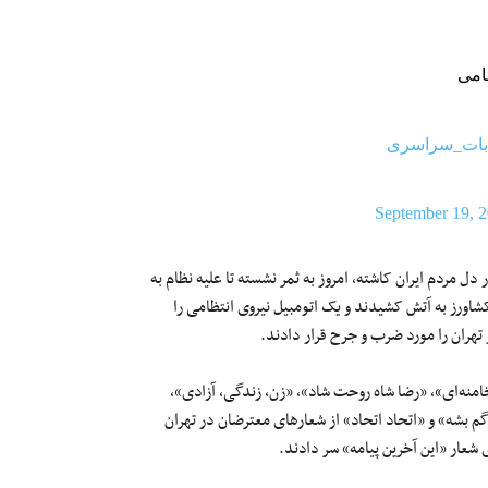
امی
بات_سراسری
September 19, 
 مردم ایران کاشته، امروز به ثمر نشسته تا علیه نظام به
کشاورز به آتش کشیدند و یک اتومبیل نیروی انتظامی را
تهران را مورد ضرب و جرح قرار دادند.
نه‌ای»، «‌رضا شاه روحت شاد»، «زن، زندگی، آزادی»،
 بشه» و «اتحاد اتحاد» از شعار‌های معترضان در تهران
عار «‌این آخرین پیامه» سر دادند.