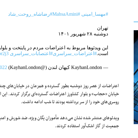
#مهسا_امینی
#MahsaAmini
#رضاشاه_روحت_شاد
تهران
دوشنبه ۲۸ شهریور ۱۴۰۱
این ویدئوها مربوط به اعتراضات مردم در پایتخت و بلوا
است.
#اعتراضات_سراسری
#اعتصابات_سراسری
pr2j3
— KayhanLondon کیهان لندن (@KayhanLondon)
2022
اعتراضات از عصر روز دوشنبه بطور گسترده‌ و همزمان در خیابان‌های چند 
خیابان «حجاب» و بلوار کشاورز اعتراضات گسترده‌ای برگزار کردند. این 
روسری‌های خود را از سر برداشته بودند تا شب ادامه داشت.
ویدئوهای منتشر شده نشان می‌دهد مأموران یگان ویژه، ضد شورش و امنیت
جمعیت از گاز اشک‌آور استفاده کردند.