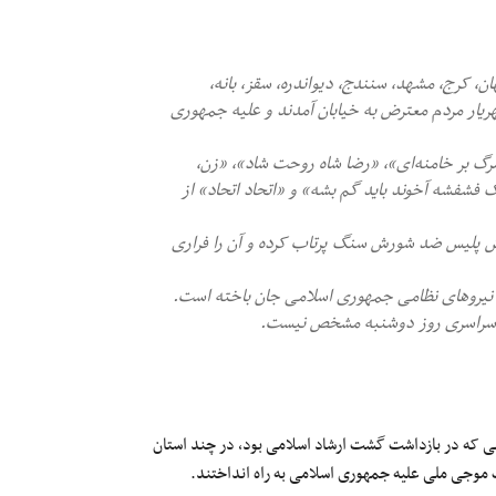
ران، رشت، اصفهان، کرج، مشهد، سنندج، دیواندره، سقز، بانه،
شهریار مردم معترض به خیابان آمدند و علیه جمهوری
گ بر خامنه‌ای»، «‌رضا شاه روحت شاد»، «زن،
 فشفشه آخوند باید گم بشه» و «اتحاد اتحاد» از
اش پلیس ضد شورش سنگ پرتاب کرده و آن را فراری
بچه ۱۰ ساله با شلیک مستقیم نیروهای نظامی جمهوری اسلامی جان باخته است.
ات سراسری روز دوشنبه مشخص نیست.
 که در بازداشت گشت ارشاد اسلامی بود، در چند استان
ت موجی ملی علیه جمهوری اسلامی به راه انداختند.