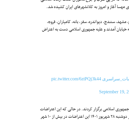
 مهسا آغاز و امروز به کلانشهرهای ایران کشیده شد.
 اصفهان، کرج، مشهد، سنندج، دیواندره، سقز، بانه، کامیاران، قروە،
به خیابان آمدند و علیه جمهوری اسلامی دست به اعتراض
بات_سراسری
pic.twitter.com/6ztPQj3k44
September 19, 
 جمهوری اسلامی برگزار کردند. در حالی که این اعتراضات
با سرکوب مسلحانه نیروهای انتظامی و امنیتی حکومت روبرو شد اما امروز دوشنبه ۲۸ شهریور ۱۴۰۱ این اعتراضات در بیش از ۱۰ شهر