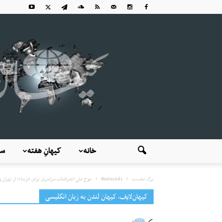
خانه
کیهانِ هفته
سی
برگ نخست
Featured1
موج ملی اعتراضات سراسری برای «ژینا»؛ از تهران و
کیهان‌لایف، کیهان لندن به زبان انگلیسی