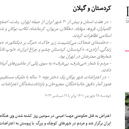
کردستان و گیلان
کیهان
- در هفت استان و بیش از ۲۰ شهر ایران از جمله ته
کامیاران، قروە، مهاباد، دهگلان، مریوان، کرمانشاه، تکاب، بوکان و 
اسلامی تظاهرات کردند.
- «خامنه‌ای ضحاک، می‌کِشیمت زیر خاک»، «مرگ بر دیکتاتور»، «مر
لندن
زندگی، آزادی»، «کردستان، کردستان چشم و چراغ ایران»، «توپ تانک
شعار‌های معترضان در تهران بود.
- مردم با شعار «بی‌شرف، بی‌شرف» به سوی یکی از ماشین‌های آبپ
دادند.
- در اعتراضات شهر بوکان یک دختر 
هنوز آمار دقیق جانباختگان، مجروحان و بازداشت‌شدگان اعتراض
دوشنبه ۲۸ شهریور ۱۴۰۱ برابر با ۱۹ سپتامبر ۲۰۲۲
اعتراض به قتل حکومتی مهسا امینی در سومین روز کشته شدن وی هنگامی
ایران برگزار شد و مردم در شهرهای کوچک و بزرگ با پیوستن به اعتراضا