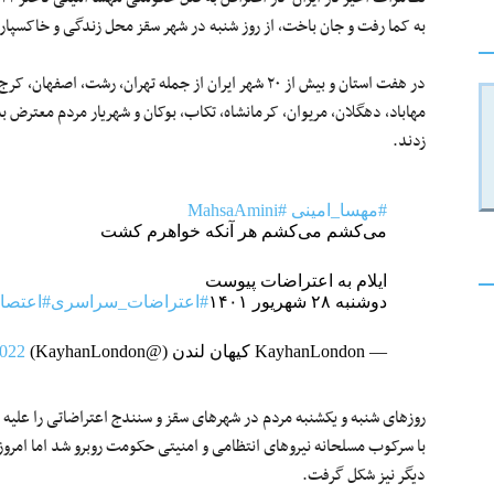
به کما رفت و جان باخت، از روز شنبه در شهر سقز محل زندگی و خاکسپاری
در هفت استان و بیش از ۲۰ شهر ایران از جمله تهران، رشت،
مهاباد، دهگلان، مریوان، کرمانشاه، تکاب، بوکان و شهریار مردم معترض 
زدند.
#مهسا_امینی
#MahsaAmini
می‌کشم می‌کشم هر آنکه خواهرم کشت
ایلام به اعتراضات پیوست
دوشنبه ۲۸ شهریور ۱۴۰۱
#اعتراضات_سراسری
#اعتصا
— KayhanLondon کیهان لندن (@KayhanLondon)
2022
روزهای شنبه و یکشنبه مردم در شهرهای سقز و سنندج اعتراضاتی را علیه
دیگر نیز شکل گرفت.