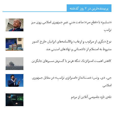
پربیننده‌ترین‌ در ۷ روز گذشته
«تسلیم» یا «قطع سر»؛ ساعت شنیِ عمرِ جمهوری اسلامی روی میز
ترامپ
نوع دیگری از سرکوب و ارعاب؛ وکالتنامه‌های ایرانیان خارج کشور
مشروط به استعلام از دادستانی و نهادهای امنیتی شد
کاهش اهمیت استراتژیک تنگه‌ هرمز با گسترش مسیرهای جایگزین
جی‌. دی. ونس؛ دست‌اندازِ «استراتژی ترامپ» در مقابل جمهوری
اسلامی
تله‌ی تازه جاسوسیِ آنلاین از مردم