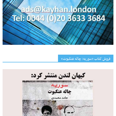
فروش کتاب «سوریه: چاله عنکبوت»