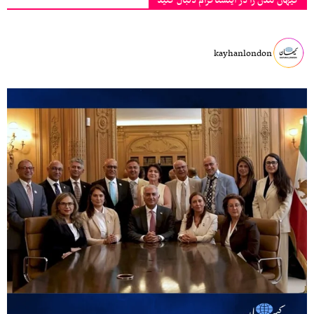
کیهان لندن را در اینستاگرام دنبال کنید
kayhanlondon