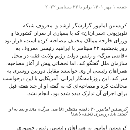
جمعه ۱ مهر ۱۴۰۱ برابر با ۲۳ سپتامبر ۲۰۲۲
کریستین امانپور گزارشگر ارشد و معروف شبکه
تلویزیونى «سى‌ان‌ان» که با بسیارى از سران کشورها و
وزراى خارجه ممالک مختلف مصاحبه کرده است، قرار بود
روز پنجشنبه ۲۲ سپتامبر با ابراهیم رئیسى معروف به
«قاضی مرگ» و رئیس دولت رژیم ولایت فقیه در محل
سازمان ملل گفتگو کند. اما لحظاتى پیش از آغاز مصاحبه،
همراهان رئیسى از وى خواستند مقابل دوربین روسرى به
سر کند. این روزنامه‌نگار ایرانی- آمریکایی با این درخواست
مخالفت کرد و مصاحبه‌اى که به گفته او از چند هفته قبل
براى اجراى آن تدارک دیده شده بود، انجام نشد.
کریستین امانپور ۴۰ دقیقه منتظر «قاضی مرگ» ماند و بعد به او
گفتند باید روسری داشته باشد!
کریستین امانپور به همراهان رئیسى، رئیس جمهورى