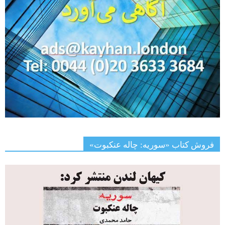
فروش کتاب «سوریه: چاله عنکبوت»