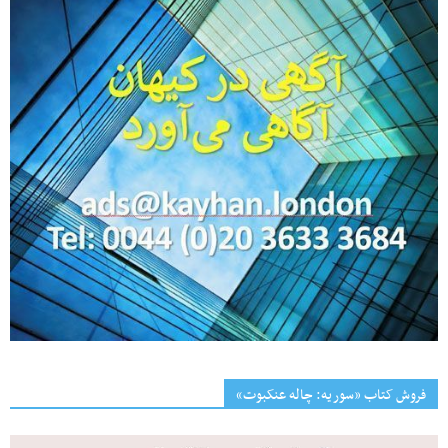
فروش کتاب «سوریه: چاله عنکبوت»