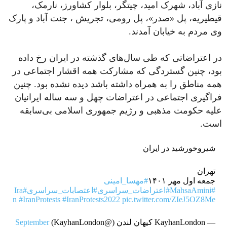
نازی آباد، شهرک امید، چیتگر، بلوار کشاورز، نارمک،
قیطیریه، پل «صدر»، پل رومی، تجریش ، جنت آباد و پارک
وی مردم به خیابان آمدند.
در اعتراضاتی که طی سال‌های گذشته در ایران رخ داده
بود، چنین گستردگی که مشارکت همه اقشار اجتماعی در
همه مناطق را به همراه داشته باشد دیده نشده بود. چنین
فراگیری اجتماعی در اعتراضات چهل و سه ساله ایرانیان
علیه حکومت مذهبی و رژیم جمهوری اسلامی بی‌سابقه
است.
شیروخورشید در ایران
تهران
جمعه اول مهر ۱۴۰۱
#مهسا_امینی
#MahsaAmini
#اعتراضات_سراسری
#اعتصابات_سراسری
#Ira
n
#IranProtests
#IranProtests2022
pic.twitter.com/ZIeJ5OZ8Me
— KayhanLondon کیهان لندن (@KayhanLondon)
September