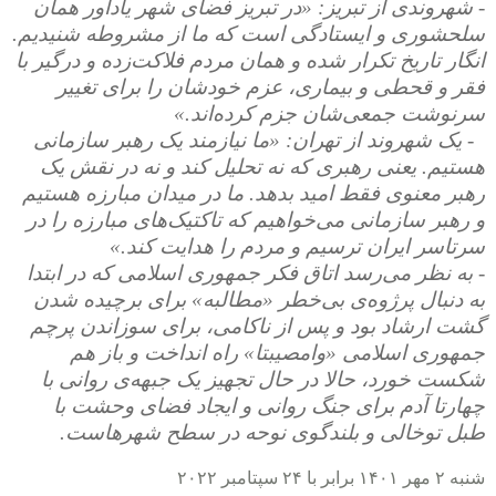
- شهروندی از تبریز: «در تبریز فضای شهر یادآور همان
سلحشوری و ایستادگی است که ما از مشروطه شنیدیم.
انگار تاریخ تکرار شده و همان مردم فلاکت‌زده و درگیر با
فقر و قحطی و بیماری، عزم خودشان را برای تغییر
سرنوشت جمعی‌شان جزم کرده‌‌اند.»
- یک شهروند از تهران: «ما نیازمند یک رهبر سازمانی
هستیم. یعنی رهبری که نه تحلیل کند و نه در نقش یک
رهبر معنوی فقط امید بدهد. ما در میدان مبارزه هستیم
و رهبر سازمانی می‌خواهیم که تاکتیک‌های مبارزه را در
سرتاسر ایران ترسیم و مردم را هدایت کند.»
- به نظر می‌رسد اتاق فکر جمهوری اسلامی که در ابتدا
به دنبال پرژوه‌ی بی‌خطر «مطالبه» برای برچیده شدن
گشت ارشاد بود و پس از ناکامی، برای سوزاندن پرچم
جمهوری اسلامی «وامصیبتا» راه انداخت و باز هم
شکست خورد، حالا در حال تجهیز یک جبهه‌ی روانی با
چهارتا آدم برای جنگ روانی و ایجاد فضای وحشت با
طبل توخالی و بلندگوی نوحه در سطح شهرهاست.
شنبه ۲ مهر ۱۴۰۱ برابر با ۲۴ سپتامبر ۲۰۲۲