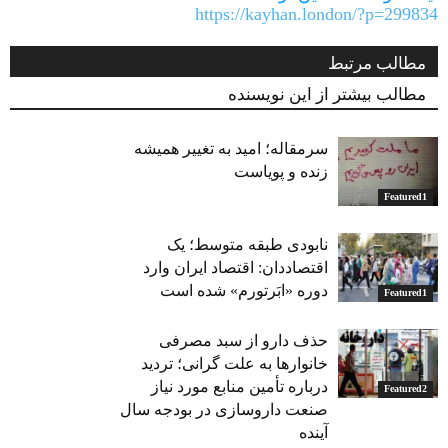
https://kayhan.london/?p=299834
مطالب مرتبط
مطالب بیشتر از این نویسنده
سرمقاله؛ امید به تغییر همیشه
زنده و پویاست
Featured1
نابودی طبقه متوسط؛ یک
اقتصاددان: اقتصاد ایران وارد
دوره «ابَرتورم» شده‌ است
Featured1
حذف دارو از سبد مصرفی
خانوارها به‌ علت گرانی؛ تردید
درباره تأمین منابع مورد نیاز
Featured2
صنعت داروسازی در بودجه سال
آینده