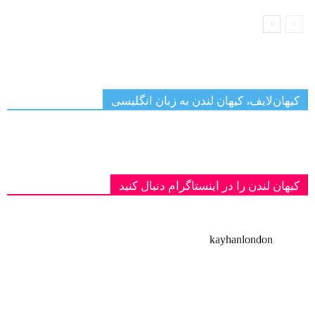
کیهان‌لایف، کیهان لندن به زبان انگلیسی
کیهان لندن را در اینستاگرام دنبال کنید
kayhanlondon