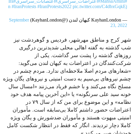
#MahsaAmini
#اعتراضات_سراسری
#اعتصابات_سراسری
#Ira
n
#IranProtests
#IranProtests2022
pic.twitter.com/C4dbxGqkEj
— KayhanLondon کیهان لندن (@KayhanLondon)
September
23, 2022
شهر کرج و مناطق مهرشهر، فردیس و گوهردشت نیز
شب گذشته به گفته اهالی محلی شدیدترین درگیری
روزهای گذشته را پشت سر گذاشت. یکی از
شرکت‌کنندگان در اعتراضات به کیهان لندن می‌گوید:
«شعارهای مردم اصلا ملاحظه‌ای ندارد. مردم چشم در
چشم نیروهای بی‌سیم به دست امنیتی و نیروهای یگان ویژه
مسلح نگاه می‌کنند و با خشم فریاد می‌زنند «امسال سال
خونه سید علی سرنگونه» یا «این آخرین پیامه هدف خود
نظامه» و این موضوع برای من که از سال ۷۹ در
اعتراضات حضور داشتم کاملا بی‌سابقه است. مأموران
امنیتی مبهوت هستند و مأموران ضدشورش و یگان ویژه
کاملا دچار تردیدند. انگار که فقط در انتظار شکست کامل
خودشان صبر می‌کنند.»