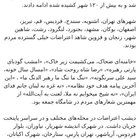
شد و به بیش از ۱۲۰ شهر کشیده شده ادامه دادند.
شهرهای تهران، اشنویه، سنندج، فردیس، قم، تبریز،
اصفهان، بوکان، مشهد، بجنورد، لنگرود، رشت، شاهین
شهر، زنجان و قزوین شاهد اعتراضات خیلی گسترده مردم
بودند.
«خامنه‌ای ضحاک، می‌کشیمت زیر خاک»، «‌امشب گودبای‌
پارتی رهبره»، «رضا شاه روحت شاد»، «امسال سال خونه،
سید علی سرنگونه»، «ننگ ما ننگ ما رهبر الدنگ ما» ، «این
آخرین پیامه هدف خود نظامه»، «نه غزه نه لبنان جانم فدای
ایران»، «نه شیخ میخوایم نه ملا، لعنت به آیت‌الله» از
مهمترین شعارهای مردم در شامگاه جمعه بود.
دیشب اعتراضات در محله‌های مختلف و در سراسر پایتخت
جریان داشت. در شهرک اندیشه شهریار، نیاوران، بلوار
فردوس، آریاشهر، تهران پارس، ستارخان، شهرک اکباتان،