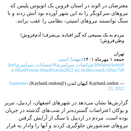
معترضان در الوند در استان قزوین یک اتوبوس پلیس که
نیروهای سرکوبگر را به این شهر آورده بود آتش زدند و با
سنگ توانستند نیروهای امنیتی- نظامی را عقب برانند.
مردم به یک بسیجی که گیر افتاده: بی‌شرف! آدم‌فروش!
وطن‌فروش!
تهران
جمعه ۱ مهرماه ۱۴۰۱
#مهسا_امینی
#MahsaAmini
#اعتراضات_سراسری
#اعتصابات_سراسری
#Ira
n
#IranProtests
#IranProtests2022
pic.twitter.com/LvDiav7ii9
— KayhanLondon کیهان لندن (@KayhanLondon)
September
23, 2022
گزارش‌ها نشان می‌دهد در شهرهای اصفهان، اردبیل، تبریز
و بوکان اعتراضات گسترده‌تر از شب‌های گذشته در جریان
بوده است. مردم در اردبیل با سنگ از آرایش گرفتن
نیروهای ضدشورش جلوگیری کردند و آنها را وادار به فرار