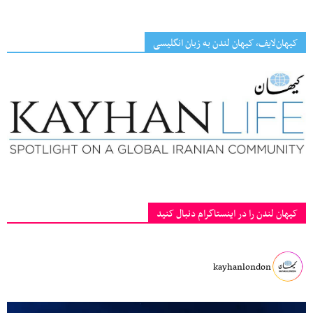
کیهان‌لایف، کیهان لندن به زبان انگلیسی
کیهان لندن را در اینستاگرام دنبال کنید
kayhanlondon