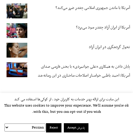
آمریکا با ماندن جمهوری اسلامی چقدر ضرر می‌کند؟
آمریکا از ایران آزاد چقدر سود می‌برد؟
تحول گردشگری در ایران آزاد
پایان دادن به همکاری «علی جوانمردی» با بخش فارسی صدای
آمریکا؛ احمد باطبی خواستار اصلاحات ساختاری در این رسانه شد
این سایت برای ارائه بهتر خدمات به کاربران خود ، از کوکی‌ها استفاده می کند
This website uses cookies to improve your experience. We'll assume you're ok
with this, but you can opt-out if you wish.
پذیرش Accept
Reject
kayhan.london 2000-2026©
خط مشی استفاده مجاز از وب‌سایت