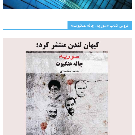
فروش کتاب «سوریه: چاله عنکبوت»