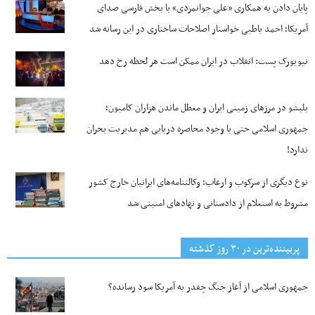
پایان دادن به همکاری «علی جوانمردی» با بخش فارسی صدای
آمریکا؛ احمد باطبی خواستار اصلاحات ساختاری در این رسانه شد
نیویورک پست: انقلاب در ایران ممکن است هر لحظه رخ دهد
بلبشو در مرزهای زمینی ایران و معطل ماندن هزاران کامیون؛
جمهوری اسلامی حتی با وجود محاصره دریایی هم مدیریت بحران
ندارد!
نوع دیگری از سرکوب و ارعاب؛ وکالتنامه‌های ایرانیان خارج کشور
مشروط به استعلام از دادستانی و نهادهای امنیتی شد
پربیننده‌ترین‌ در ۳۰ روز گذشته
جمهوری اسلامی از آغاز جنگ چقدر به آمریکا سود رسانده؟