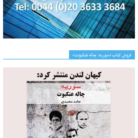
فروش کتاب «سوریه: چاله عنکبوت»