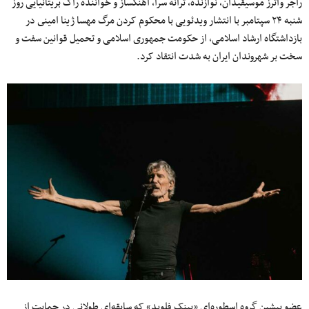
راجر واترز موسیقیدان، نوازنده، ترانه سرا، آهنگساز و خواننده راک بریتانیایی روز
شنبه ۲۴ سپتامبر با انتشار ویدئویی با محکوم کردن مرگ مهسا ژینا امینى در
بازداشتگاه ارشاد اسلامی، از حکومت جمهوری اسلامی و تحمیل قوانین سفت و
سخت بر شهروندان ایران به‌ شدت انتقاد کرد.
عضو پیشین گروه اسطوره‌ای «پینک فلوید» که سابقه‌ای طولانی در حمایت از