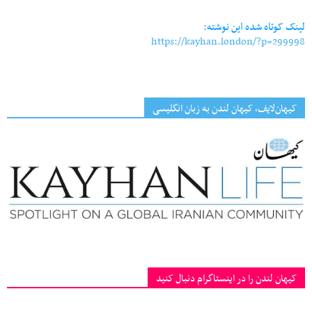
لینک کوتاه شده این نوشته:
https://kayhan.london/?p=299998
کیهان‌لایف، کیهان لندن به زبان انگلیسی
کیهان لندن را در اینستاگرام دنبال کنید