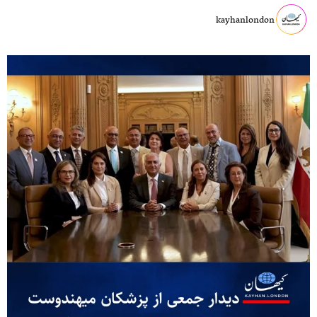
kayhanlondon