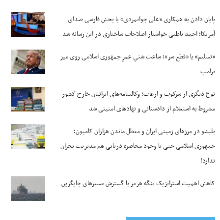
پایان دادن به همکاری «علی جوانمردی» با بخش فارسی صدای
آمریکا؛ احمد باطبی خواستار اصلاحات ساختاری در این رسانه شد
«تسلیم» یا «قطع سر»؛ ساعت شنیِ عمرِ جمهوری اسلامی روی میز
ترامپ
نوع دیگری از سرکوب و ارعاب؛ وکالتنامه‌های ایرانیان خارج کشور
مشروط به استعلام از دادستانی و نهادهای امنیتی شد
بلبشو در مرزهای زمینی ایران و معطل ماندن هزاران کامیون؛
جمهوری اسلامی حتی با وجود محاصره دریایی هم مدیریت بحران
ندارد!
کاهش اهمیت استراتژیک تنگه‌ هرمز با گسترش مسیرهای جایگزین