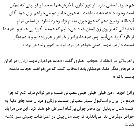
هم حقوق انسانی دارد. او هیچ کاری با نگرش شما به خدا و قوانینی که ممکن
است وجود داشته باشد نداشت. به همین خاطر هم می‌خواهم برای شما، آقای
آیت‌الله توضیح دهم که هیچ چیزی به نام نژاد وجود ندارد. بر اساس تمام
تحقیقاتی که بر روی ژن انسان شده، می‌دانیم که همه ما آفریقایی هستیم. همه ما
از قاره آفریقا می‌آییم. پس همه ما‌، برادر و خواهر و عموزاده‌ایم و با همدیگر
نسبت داریم. مهسا امینی خواهر من بود. او باید امروز زنده مى‌بود.»
راجر واترز در انتقاد از حجاب اجباری گفت: «همه خواهران مهسا (زنان) در ایران
یا هرجای دیگر دنیا، خودشان باید انتخاب کنند که می‌خواهند حجاب داشته
باشند یا نه.»
واترز افزود: «من خیلی خیلی خیلی عصبانی هستم و می‌توانم درک کنم که چرا
مردم در ایران و استانبول بسیار عصبانی هستند و زنان و مردان همه جای دنیا به
کشته شدن بی‌دلیل این دختر جوان بی‌گناه اعتراض خواهند کرد. این قتل مرا یاد
خواهر دیگرمان ندا می‌اندازد که چند سال پیش در اعتراضات جنبش سبز کشته
شد.»