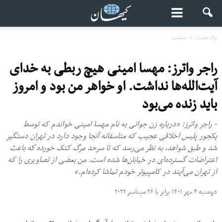
برگ نخست
سیاست
راجر واترز: مهسا امینی هیچ ربطی به خدای
آیت‌الله‌ها نداشت. او خواهر من بود و امروز
باید زنده مى‌بود
- راجر واترز: «درباره زن جوانی به نام مهسا امینی خواندم که توسط
یکجور پلیس اخلاقی عجیب که متاسفانه آنجا وجود دارد در تهران دستگیر
شد و طبق شواهد، به نظر می‌رسد که تا سرحد مرگ کتک خورده كه باعث
اعتراضات گسترده‌ای در خیابان‌ها شده است. من بعضی از تصاویری را که
از تهران می‌آیند در کامپیوتر خودم تماشا کرده‌ام.»
دوشنبه ۴ مهر ۱۴۰۱ برابر با ۲۶ سپتامبر ۲۰۲۲