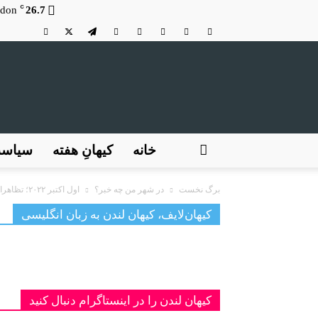
C
don
26.7
خانه
کیهانِ هفته
سیاس
برگ نخست
در شهر من چه خبر؟
اول اکتبر ۲۰۲۲؛ تظاهرات علیه رژیم اسلامی در ایران و در همبستگی...
کیهان‌لایف، کیهان لندن به زبان انگلیسی
کیهان لندن را در اینستاگرام دنبال کنید