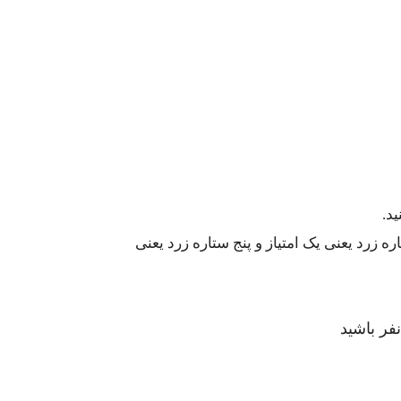
د.
 زرد یعنی یک امتیاز و پنج ستاره زرد یعنی
فر باشید