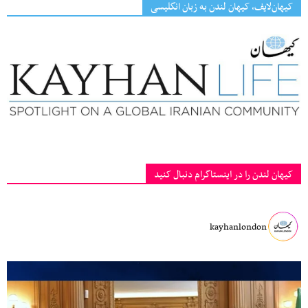
کیهان‌لایف، کیهان لندن به زبان انگلیسی
کیهان لندن را در اینستاگرام دنبال کنید
kayhanlondon