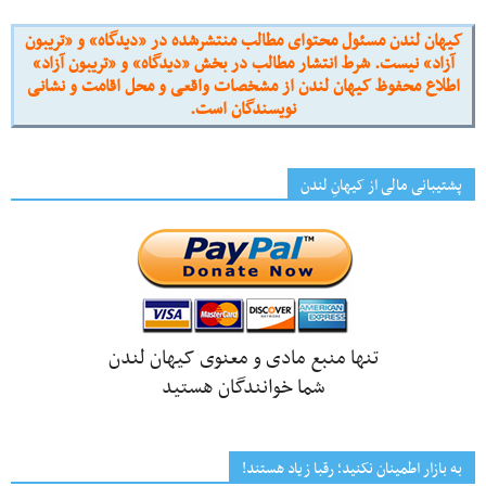
کیهان لندن مسئول محتوای مطالب منتشرشده در «دیدگاه» و «تریبون
آزاد» نیست. شرط انتشار مطالب در بخش «دیدگاه» و «تریبون آزاد»
اطلاع محفوظ کیهان لندن از مشخصات واقعی و محل اقامت و نشانی
نویسندگان است.
پشتیبانی مالی از کیهانِ لندن
تنها منبع مادی و معنوی کیهان لندن
شما خوانندگان هستید
به بازار اطمینان نکنید؛ رقبا زیاد هستند!