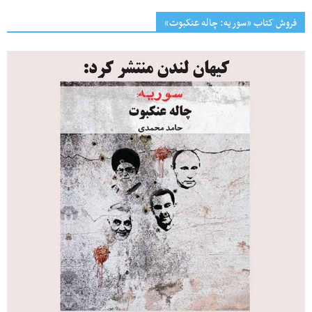
فروش کتاب «سوریه: چاله عنکبوت»