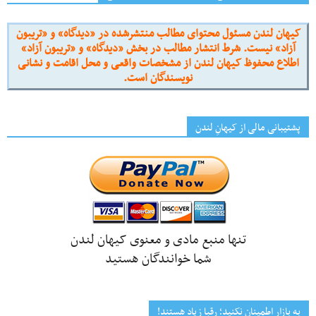
کیهان لندن مسئول محتوای مطالب منتشرشده در «دیدگاه» و «تریبون
آزاد» نیست. شرط انتشار مطالب در بخش «دیدگاه» و «تریبون آزاد»
اطلاع محفوظ کیهان لندن از مشخصات واقعی و محل اقامت و نشانی
نویسندگان است.
پشتیبانی مالی از کیهانِ لندن
تنها منبع مادی و معنوی کیهان لندن
شما خوانندگان هستید
به بازار اطمینان نکنید؛ رقبا زیاد هستند!