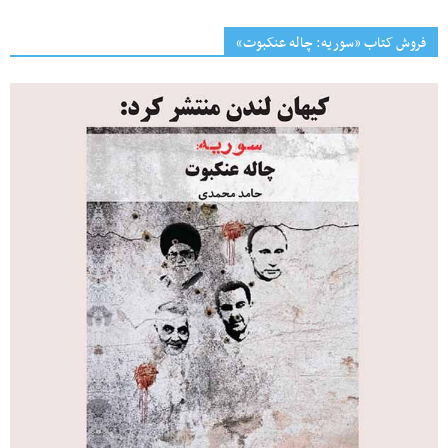
فروش کتاب «سوریه: چاله عنکبوت»