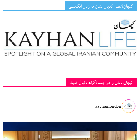
کیهان‌لایف، کیهان لندن به زبان انگلیسی
کیهان لندن را در اینستاگرام دنبال کنید
kayhanlondon