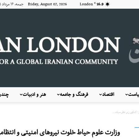
16.9
London
Friday, August 07, 2026 جمعه, ۱۶ مرداد ۱۴۰۵
C
است
اقتصاد
فرهنگ و جامعه
هنر و ادبیات
چندرس
KayhanLondon
کنکور زیر نظر سپاه...
وزارت علوم حیاط‌ خلوت نیروهای امنیتی و انتظامی