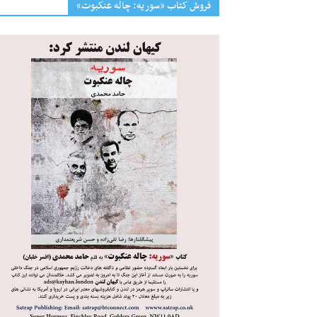
فروش کتاب «سوریه: چاله عنکبوت»