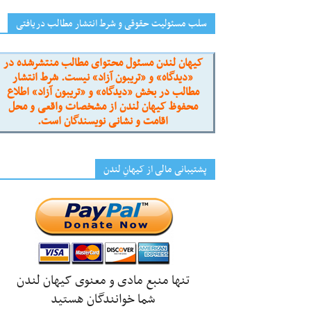
سلب مسئولیت حقوقی و شرط انتشار مطالب دریافتی
کیهان لندن مسئول محتوای مطالب منتشرشده در
«دیدگاه» و «تریبون آزاد» نیست. شرط انتشار
مطالب در بخش «دیدگاه» و «تریبون آزاد» اطلاع
محفوظ کیهان لندن از مشخصات واقعی و محل
اقامت و نشانی نویسندگان است.
پشتیبانی مالی از کیهانِ لندن
تنها منبع مادی و معنوی کیهان لندن
شما خوانندگان هستید