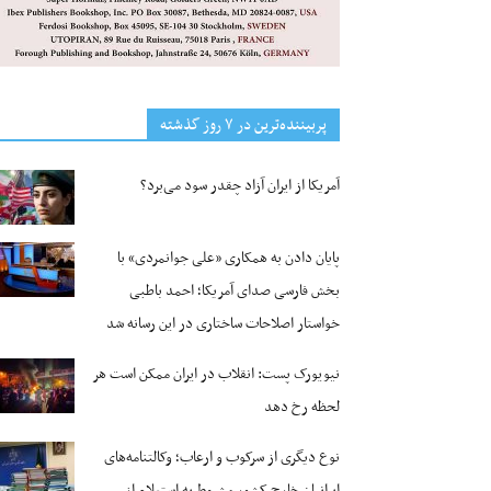
پربیننده‌ترین‌ در ۷ روز گذشته
آمریکا از ایران آزاد چقدر سود می‌برد؟
پایان دادن به همکاری «علی جوانمردی» با
بخش فارسی صدای آمریکا؛ احمد باطبی
خواستار اصلاحات ساختاری در این رسانه شد
نیویورک پست: انقلاب در ایران ممکن است هر
لحظه رخ دهد
نوع دیگری از سرکوب و ارعاب؛ وکالتنامه‌های
ایرانیان خارج کشور مشروط به استعلام از