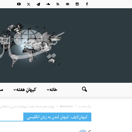
خانه
کیهانِ هفته
سی
برگ نخست
Featured2
وزارت علوم حیاط‌ خلوت نیروهای امنیتی و انتظامی؛ 
کیهان‌لایف، کیهان لندن به زبان انگلیسی