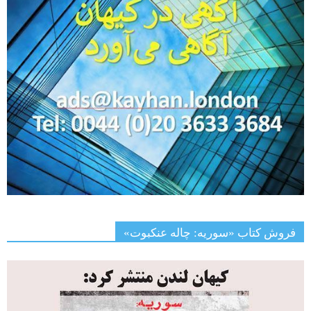
فروش کتاب «سوریه: چاله عنکبوت»