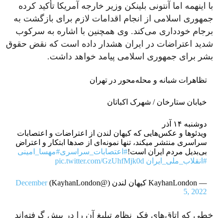
با اینهمه اما آنتونی بلینکن وزیر خارجه آمریکا تأکید کرده
جمهوری اسلامی از انجام اقدامات لازم برای بازگشت به
برجام خودداری می‌کند. وی همچنین با اشاره به سرکوب
شدید اعتراضات در ایران هشدار داده است که نقض حقوق
بشر برای جمهوری اسلامی پیامد خواهد داشت.
تظاهرات شبانه و محله‌محور در تهران
خیابان ستارخان / شهرک اکباتان
دوشنبه ۱۴ آذر
ویدئوها و عکس‌هایی که کیهان لندن از اعتراضات و اعتصابات
سراسری منتشر میکند، تنها نمونه‌ای از صدها ابتکار و اعتراض
بی‌بدیل مردم ایران است!
#اعتصابات_سراسری
#مهسا_امینی
#انقلاب_ملی_ایران
pic.twitter.com/GzUhfMjk0d
— KayhanLondon کیهان لندن (@KayhanLondon)
December
5, 2022
خطی که اتاق‌های فکر نظام تبلیغ آن را در پیش گرفته‌اند