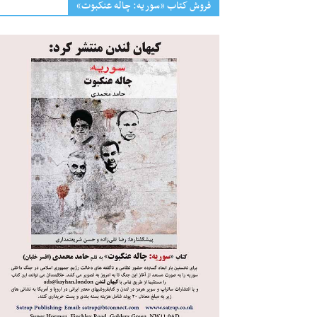
فروش کتاب «سوریه: چاله عنکبوت»