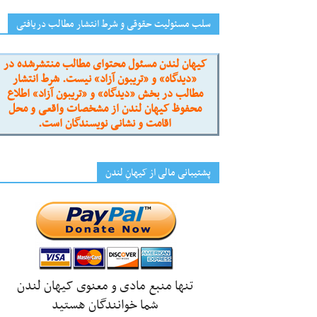
سلب مسئولیت حقوقی و شرط انتشار مطالب دریافتی
کیهان لندن مسئول محتوای مطالب منتشرشده در
«دیدگاه» و «تریبون آزاد» نیست. شرط انتشار
مطالب در بخش «دیدگاه» و «تریبون آزاد» اطلاع
محفوظ کیهان لندن از مشخصات واقعی و محل
اقامت و نشانی نویسندگان است.
پشتیبانی مالی از کیهانِ لندن
تنها منبع مادی و معنوی کیهان لندن
شما خوانندگان هستید