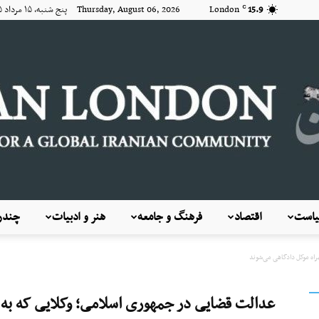
15.9
London
Thursday, August 06, 2026 پنج شنبه, ۱۵ مرداد ۱۴۰۵
C
است
اقتصاد
فرهنگ و جامعه
هنر و ادبیات
چندرس
KayhanLondon
اه موکل دادگاهی می‌شوند
عدالت قضایی در جمهوری اسلامی؛ وکلایی که به 