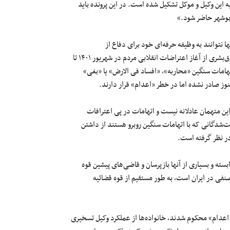
ه این وکیل و موکل تشکیل شده است. در این پرونده باید
ها نتوانند به وظیفه حرفه‌ای خود برای دفاع از
بازداشت‌شدگان اعتراضات سراسری عمل کنند. بر اساس گزارش‌های حقوق‌بشری از آغاز اعتراضات انقلابی مردم در شهریور ۱۴۰۱ تا
هزار و ۴۷۷ نفر بازداشت شدند. از این تعداد ۵۸ نفر با اتهامات سنگین «محاربه»، «افساد فی الارض» یا «بغی»
وز صادر نشده اما در خطر «اعدام» قرار دارند.
ین متهمان عادلانه نیست و اتهامات در پی اعترافات
‌شدگانی که با اتهامات سنگین روبرو هستند از داشتن
در نظر گرفته است.
سته و بسیاری از آنها بازپرسان و قاضی‌های پیشین قوه
صنفی در ایران است، به طور مستقیم از قوه قضائیه
 «اعدام» محکوم شدند، خانواده‌ها از عملکرد وکیل تسخیری