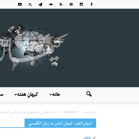
خانه
کیهانِ هفته
سی
برگ نخست
Featured2
عدالت قضایی در جمهوری اسلامی؛ وکلایی که به همر
کیهان‌لایف، کیهان لندن به زبان انگلیسی