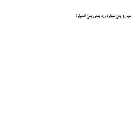
ز و پنج ستاره زرد یعنی پنج امتیاز!