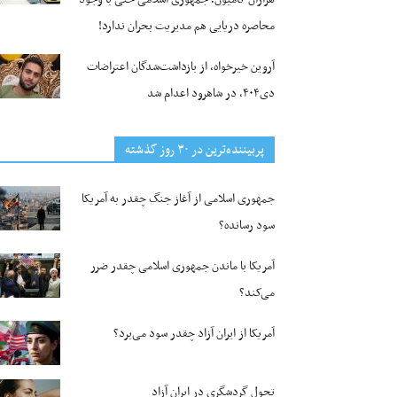
محاصره دریایی هم مدیریت بحران ندارد!
آروین خیرخواه، از بازداشت‌شدگان اعتراضات
دی۴۰۴، در شاهرود اعدام شد
پربیننده‌ترین‌ در ۳۰ روز گذشته
جمهوری اسلامی از آغاز جنگ چقدر به آمریکا
سود رسانده؟
آمریکا با ماندن جمهوری اسلامی چقدر ضرر
می‌کند؟
آمریکا از ایران آزاد چقدر سود می‌برد؟
تحول گردشگری در ایران آزاد