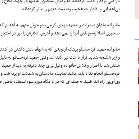
ناراضی بوده و تأکید کرده‌اند که وکلای تسخیری نه تنها در جهت دفاع و ح
بی‌اعتنایی و اظهارات عجیب وضعیت متهم را بدتر کرده‌اند.
خانواده ماهان صدرات و محمدمهدی کرمی، دو جوان متهم به اعدام که د
تسخیری اصلا پاسخ تلفن آنها را نمی‌دهد و آدرس دفترش را نیز در اختیار 
خانواده حمید قره حسنلو پزشک ارتوپدی که به اتهام نقش داشتن در ک
و زیر شکنجه شدید قرار داشت نیز گفته‌اند وقتی حمید قره‌حسنلو به دلیل 
منتقل شد با اصرار و تلاش خانواده وکیل برای چند دقیقه به دیدار حمید ق
قره‌حسنلو انجام نداد بلکه مانند نماینده دادستان به شماتت او پرداخ
وی‌آی‌پی راه انداختید.» جمله‌ای که در دادگاه مورد سوءاستفاده قاضی ق