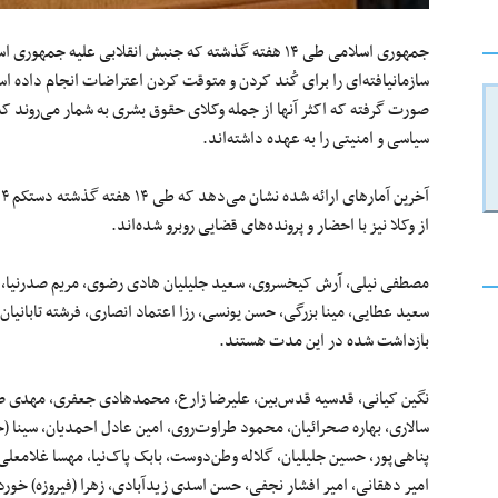
جمهوری اسلامی طی ۱۴ هفته گذشته که جنبش انقلابی علیه ج
سازمانیافته‌ای را برای کُند کردن و متوقت کردن اعتراضات انجام داده ا
صورت گرفته که اکثر آنها از جمله وکلای حقوق بشری به شمار می‌روند که
سیاسی و امنیتی را به عهده داشته‌اند.
از وکلا نیز با احضار و پرونده‌های قضایی روبرو شده‌اند.
مصطفی نیلی، آرش کیخسروی، سعید جلیلیان هادی رضوی، مریم صدرنیا، مریم
سعید عطایی، مینا بزرگی، حسن یونسی، رزا اعتماد انصاری، فرشته تابانیا
بازداشت شده در این مدت هستند.
نگین کیانی، قدسیه قدس‌بین، علیرضا زارع، محمدهادی جعفری، مهدی صفری
سالاری، بهاره صحرائیان، محمود طراوت‌روی، امین عادل احمدیان، سینا (
پناهی‌پور، حسین جلیلیان، گلاله وطن‌دوست، بابک پاک‌نیا، مهسا غلامعل
امیر دهقانی، امیر افشار نجفی، حسن اسدی زیدآبادی، زهرا (فیروزه) خو