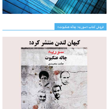
فروش کتاب «سوریه: چاله عنکبوت»