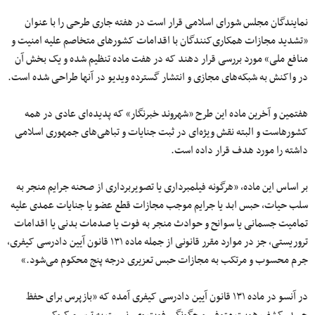
نمایندگان مجلس شورای اسلامی قرار است در هفته جاری طرحی را با عنوان
«تشدید مجازات همکاری‌کنندگان با اقدامات کشورهای متخاصم علیه امنیت و
منافع ملی» مورد بررسی قرار دهند که در هفت ماده تنظیم شده و یک بخش آن
در واکنش به شبکه‌های مجازی و انتشار گسترده‌ ویدیو در آنها طراحی شده است.
هفتمین و آخرین ماده این طرح «شهروند خبرنگار» که پدیده‌ای عادی در همه
کشورهاست و البته نقش ویژه‌ای در ثبت جنایات و تباهی‌های جمهوری اسلامی
داشته را مورد هدف قرار داده است.
بر اساس این ماده، «هرگونه فیلمبرداری یا تصویربرداری از صحنه جرایم منجر به
سلب حیات، حبس ابد یا جرایم موجب مجازات قطع عضو یا جنایات عمدی علیه
تمامیت جسمانی یا سوانح و حوادث منجر به فوت یا صدمات بدنی یا اقدامات
تروریستی، جز در موارد مقرر قانونی از جمله ماده ۱۳۱ قانون آیین‌ دادرسی کیفری،
جرم محسوب و مرتکب به مجازات حبس تعزیری درجه پنج محکوم می‌شود.»
در آنسو در ماده ۱۳۱ قانون آیین دادرسی کیفری آمده که «بازپرس برای حفظ