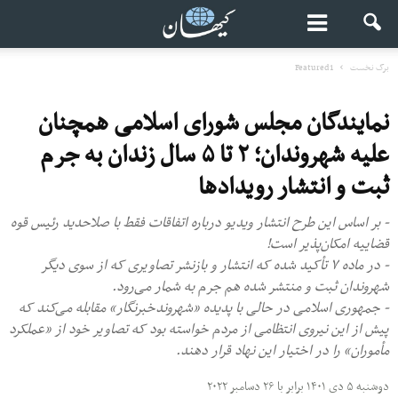
برگ نخست
Featured1
نمایندگان مجلس شورای اسلامی همچنان
علیه شهروندان؛ ۲ تا ۵ سال زندان به جرم
ثبت و انتشار رویدادها
- بر اساس این طرح انتشار ویدیو درباره اتفاقات فقط با صلاحدید رئیس قوه‌
قضاییه امکان‌پذیر است!
- در ماده ۷ تأکید شده که انتشار و بازنشر تصاویری که از سوی دیگر
شهروندان ثبت و منتشر شده هم جرم به شمار می‌رود.
- جمهوری اسلامی در حالی با پدیده «شهروندخبرنگار» مقابله می‌کند که
پیش از این نیروی انتظامی از مردم خواسته بود که تصاویر خود از «عملکرد
مأموران» را در اختیار این نهاد قرار دهند.
دوشنبه ۵ دی ۱۴۰۱ برابر با ۲۶ دسامبر ۲۰۲۲