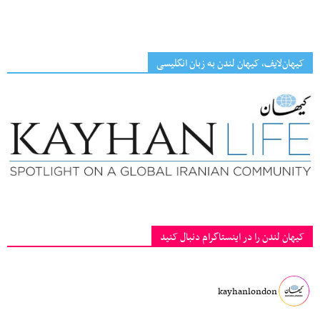
کیهان‌لایف، کیهان لندن به زبان انگلیسی
کیهان لندن را در اینستاگرام دنبال کنید
kayhanlondon