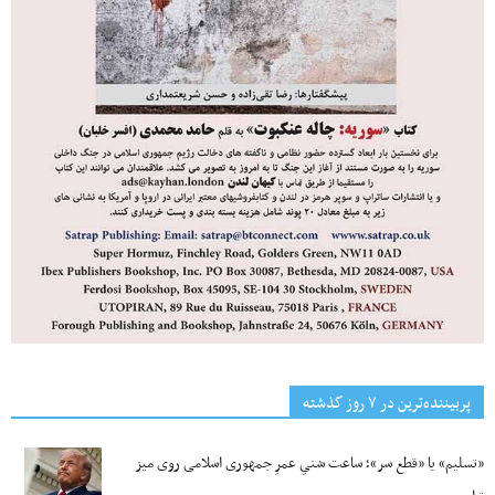
پربیننده‌ترین‌ در ۷ روز گذشته
«تسلیم» یا «قطع سر»؛ ساعت شنیِ عمرِ جمهوری اسلامی روی میز