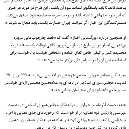
درباره این طرح گفته که «طبق طرح جدید مجلس، افرادی که اخبار کذب را نشر
بدهند قاعدتا باید پاسخگوی تبعات سوء آن باشند. این طرح در مورد هر خبری
که آثار سوء اجتماعی داشته باشد و موجب ضربه به جامعه شود، صدق می‌کند.
منتشرکنندگان این اخبار اگر نتوانند جبران خسارت بکنند، باید مجازات شوند.»
او همچنین درباره «بزرگنمایی اخبار» گفته که «قطعا چارچوب‌هایی درباره
بزرگنمایی اخبار در این طرح در نظر می‌گیریم. گاهی اوقات یک مسئله در یک
محدوده کمی و کیفی خاص اتفاق افتاده و اشخاص خواسته یا ناخواسته برای
استفاده خاص آن را در مقیاس‌های بزرگتر جلوه می‌دهند.»
نمایندگان مجلس شورای اسلامی همچنین در اقدامی بی‌شرمانه ۲۲۷ تن از ۲۹۰
نماینده مجلس شورای اسلامی در نامه‌ای به غلامحسین محسنی اژه‌ای خواستار
صدور حکم «اعدام» برای معترضان زندانی شدند.
هفته نخست آذرماه نیز شماری از نمایندگان مجلس شورای اسلامی در نشست
غیرعلنی با رئیس قوه قضاییه از او خواستند که برخوردهای جدی قضایی با افراد
سرشناسی را که با مردم همراهی کردند و به گفته نمایندگان «سناریوی دشمن
بازی کرده و در آتش فتنه دمیدند» در دستور کار قرار دهد.