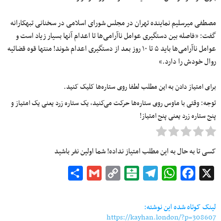
مصطفی میرسلیم نماینده تهران در مجلس شورای اسلامی در سخنانی تبهکارانه
گفت: «فاصله بین دستگیری عوامل ناآرامی‌ها تا اعدام آنها بسیار زیاد است و
عوامل ناآرامی‌‌ها باید ۵ تا ۱۰ روز بعد از دستگیری اعدام شوند! منتها قوه قضائیه
روال خودش را دارد.»
برای امتیاز دادن به این مطلب لطفا روی ستاره‌ها کلیک کنید.
توجه: وقتی با ماوس روی ستاره‌ها حرکت می‌کنید، یک ستاره زرد یعنی یک امتیاز و
پنج ستاره زرد یعنی پنج امتیاز!
کسی تا به حال به این مطلب امتیاز نداده! شما اولین نفر باشید
Share
Gmail
Copy
Balatarin
Telegram
WhatsApp
Facebook
X
Link
لینک کوتاه شده این نوشته:
https://kayhan.london/?p=308607