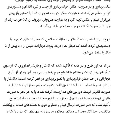
جسد، کشف هویت متوفی و چگونگی فوت وی، نسبت به ترسیم کروکی،
عکسبرداری و در صورت امکان، فیلمبرداری از جسد و غیره اقدام و دستورهای
لازم را صادر می‌کند.» به عبارت دیگر، در صحنه جرم، فقط با دستور بازپرس
می‌توان فیلم یا عکس تهیه کرد و به عبارت صریح‌تر، شهروندان کلا حق ندارند از
جرم‌های صورت‌گرفته در جامعه عکس یا فیلم بگیرند.
همچنین بر اساس ماده ۱۹ قانون مجازات اسلامی که مجازات‌های تعزیری را
دسته‌بندی کرده، آمده که مجازات «درجه پنج»، مجازات حبس از ۲ تا بیش از ۵
سال را شامل می‌شود.
در ادامه این طرح و در ماده ۷ تأکید شده که انتشار و بازنشر تصاویری که از سوی
دیگر شهروندان ثبت و منتشر شده هم جرم به شمار می‌رود. این بخش از طرح
مجازاتی در حد همان فیلم‌برداری یا تصویربرداری در نظر گرفته است: «انتشار یا
بازنشر فیلم یا تصاویر ضبط‌ شده فوق‌الذکر که به نحو غیرمجاز تهیه شده یا به
صورت قانونی توسط دوربین‌های مداربسته گرفته شده، یا به هر نحو به صورت
قانونی تهیه شده باشد، مشمول مجازات مذکور خواهد بود.» در ادامه طرح
تأکید شده که «در صورت ارسال فیلم یا تصاویر فوق به شبکه‌های معاند یا بیگانه،
مرتکب به حداکثر مجازات مذکور محکوم می‌شود.» همانطور که در بالا اشاره