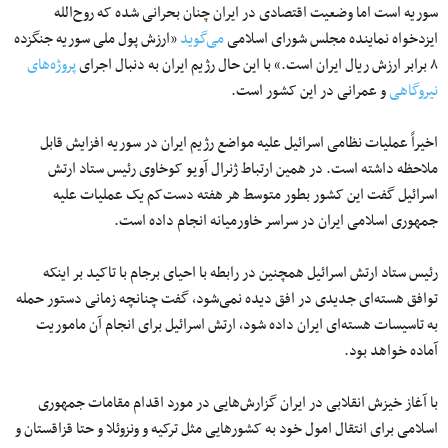
سوریه است اما وضعیت اقتصادی در ایران چنان بحرانی شده که روح‌الله
ایزدخواه نماینده مجلس شورای اسلامی
می‌گوید
«ارزش پول ملی سوریه جنگزده
۸ برابر ارزش ریال ایران است.» با این حال رژیم ایران به دنبال اجرای
پروژه‌های
نیروگاهی
و عمرانی در این کشور است.
اخیراً عملیات نظامی اسرائیل علیه مواضع رژیم ایران در سوریه افزایش قابل
ملاحظه داشته است. در همین ارتباط ژنرال آویو کوخاوی رئیس ستاد ارتش
اسرائیل گفت این کشور بطور متوسط هر هفته دست‌کم یک عملیات علیه
جمهوری اسلامی ایران در سراسر خاورمیانه انجام داده است.
رئیس ستاد ارتش اسرائیل همچنین در رابطه با احیای برجام با تاکید بر اینکه
توافق هسته‌ای جدیدی در افق دیده نمی‌شود، گفت چنانچه زمانی دستور حمله
به تاسیسات هسته‌ای ایران داده شود، ارتش اسرائیل برای انجام آن ماموریت
آماده خواهد بود.
با آغاز خیزش انقلابی در ایران گزارش‌هایی در مورد اقدام مقامات جمهوری
اسلامی برای انتقال امول خود به کشورهایی مثل ترکیه و ونزوئلا و حتا قزاقستان و