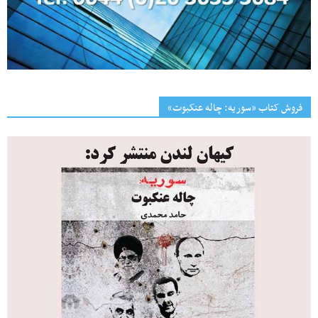
فروش کتاب «سوریه: چاله عنکبوت»