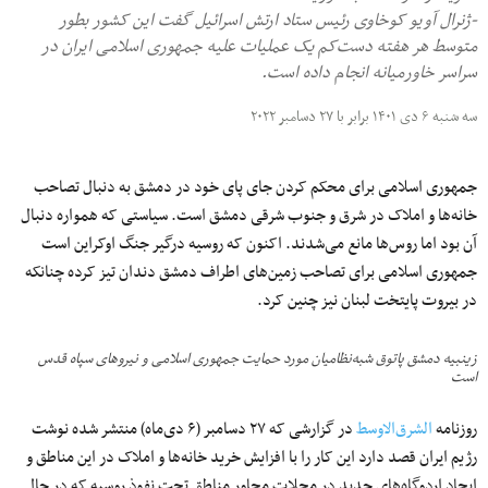
-ژنرال آویو کوخاوی رئیس ستاد ارتش اسرائیل گفت این کشور بطور
متوسط هر هفته دست‌کم یک عملیات علیه جمهوری اسلامی ایران در
سراسر خاورمیانه انجام داده است.
سه شنبه ۶ دی ۱۴۰۱ برابر با ۲۷ دسامبر ۲۰۲۲
جمهوری اسلامی برای محکم کردن جای پای خود در دمشق به دنبال تصاحب
خانه‌ها و املاک در شرق و جنوب شرقی دمشق است. سیاستی که همواره دنبال
آن بود اما روس‌ها مانع می‌شدند. اکنون که روسیه درگیر جنگ اوکراین است
جمهوری اسلامی برای تصاحب زمین‌های اطراف دمشق دندان‌ تیز کرده چنانکه
در بیروت پایتخت لبنان نیز چنین کرد.
زینبیه دمشق پاتوق شبه‌نظامیان مورد حمایت جمهوری اسلامی و نیروهای سپاه قدس
است
روزنامه
الشرق‌الاوسط
در گزارشی که ۲۷ دسامبر (۶ دی‌ماه) منتشر شده نوشت
رژیم ایران قصد دارد این کار را با افزایش خرید خانه‌ها و املاک در این مناطق و
ایجاد اردوگاه‌های جدید در محلات مجاور مناطق تحت نفوذ روسیه که در حال