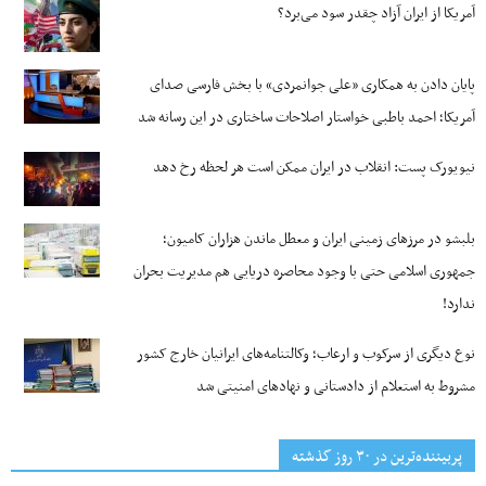
آمریکا از ایران آزاد چقدر سود می‌برد؟
پایان دادن به همکاری «علی جوانمردی» با بخش فارسی صدای
آمریکا؛ احمد باطبی خواستار اصلاحات ساختاری در این رسانه شد
نیویورک پست: انقلاب در ایران ممکن است هر لحظه رخ دهد
بلبشو در مرزهای زمینی ایران و معطل ماندن هزاران کامیون؛
جمهوری اسلامی حتی با وجود محاصره دریایی هم مدیریت بحران
ندارد!
نوع دیگری از سرکوب و ارعاب؛ وکالتنامه‌های ایرانیان خارج کشور
مشروط به استعلام از دادستانی و نهادهای امنیتی شد
پربیننده‌ترین‌ در ۳۰ روز گذشته