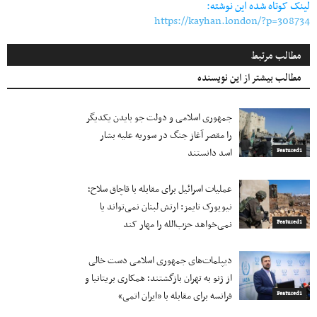
لینک کوتاه شده این نوشته:
https://kayhan.london/?p=308734
مطالب مرتبط
مطالب بیشتر از این نویسنده
جمهوری اسلامی و دولت جو بایدن یکدیگر
را مقصر آغاز جنگ در سوریه علیه بشار
اسد دانستند
Featured1
عملیات اسرائیل برای مقابله با قاچاق سلاح؛
نیویورک تایمز: ارتش لبنان نمی‌تواند یا
نمی‌خواهد حزب‌الله را مهار کند
Featured1
دیپلمات‌های جمهوری اسلامی دست خالی
از ژنو به تهران بازگشتند؛ همکاری بریتانیا و
فرانسه برای مقابله با «ایران اتمی»
Featured1