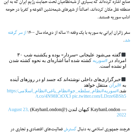
منابع اشاره کرده‌اند که بسیاری از شبه‌نظامیان تحت حمایت رژیم ایران که به این
منطقه نقل مکان کرده‌اند، اصالتاً از شهرهای شیعه‌نشین الفوعه و کفریا در حومه
ادلب سوریه هستند.
سفر زائران ایرانی به سوریه با یک وقفه ۱۱ ساله از دی‌ماه سال ۱۴۰۰
از سر گرفته
شد
.
گفته می‌شود علیجانی «سردار» بوده و یکشنبه شب ۳۰
امرداد در
#سوریه
کشته شده اما اشاره‌ای به نحوه کشته شدن
او نشده است.
خبرگزاری‌های داخلی نوشته‌اند که جسد او در روزهای آینده
به
#ایران
منتقل خواهد
شد.
#سوریه
#نظام_سلطه_جو
#نظام_یاغی
#نظام_اسلامی
https:/
/t.co/4N98ICtOX3
pic.twitter.com/LDrze6BSh5
— KayhanLondon کیهان لندن (@KayhanLondon)
August 23,
2022
هرچند جمهوری اسلامی به دنبال
گسترش
فعالیت‌های اقتصادی و تجاری در