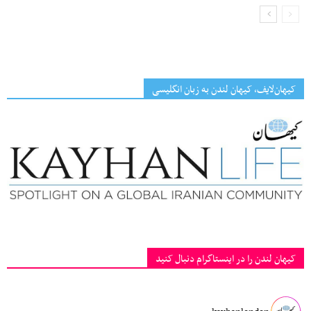
کیهان‌لایف، کیهان لندن به زبان انگلیسی
کیهان لندن را در اینستاگرام دنبال کنید