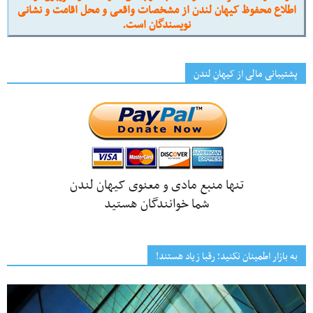
اطلاع محفوظ کیهان لندن از مشخصات واقعی و محل اقامت و نشانی
نویسندگان است.
پشتیبانی مالی از کیهانِ لندن
تنها منبع مادی و معنوی کیهان لندن
شما خوانندگان هستید
به بازار اطمینان نکنید؛ رقبا زیاد هستند!