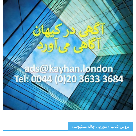
فروش کتاب «سوریه: چاله عنکبوت»