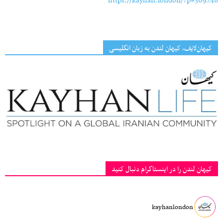
https://kayhan.london/?p=309246
کیهان‌لایف، کیهان لندن به زبان انگلیسی
کیهان لندن را در اینستاگرام دنبال کنید
kayhanlondon