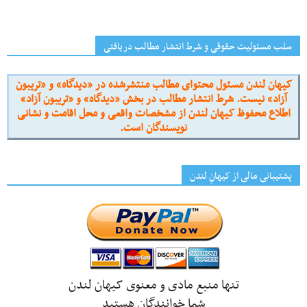
سلب مسئولیت حقوقی و شرط انتشار مطالب دریافتی
کیهان لندن مسئول محتوای مطالب منتشرشده در «دیدگاه» و «تریبون
آزاد» نیست. شرط انتشار مطالب در بخش «دیدگاه» و «تریبون آزاد»
اطلاع محفوظ کیهان لندن از مشخصات واقعی و محل اقامت و نشانی
نویسندگان است.
پشتیبانی مالی از کیهانِ لندن
تنها منبع مادی و معنوی کیهان لندن
شما خوانندگان هستید