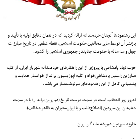
این رهنمودها آنچنان خردمندانه ارائه گردید که در همان دقایق اولیه با تأیید و
بازنشر آن توسط سایر مخالفین حکومت اسلامی، نقطه عطفی در تاریخ مبارزات
چهل و سه ساله با حکومت جنایتکار جمهوری اسلامی را گشود.
حزب نهاد پادشاهی با پیروزی از این راهکارهای خردمندانه شهریار ایران، از کلیه
مبارزین راستین پادشاهی‌خواه و کلیه اپوزیسیون برانداز خواستار حمایت و
پشتیبانی کامل از این رهنمودهای سرنوشت‌ساز می‌باشد.
امروز روز انتخاب است در سمت درست تاریخ (مبارزین برانداز) یا در سمت
دشمنان این سرزمین (اصلاح‌طلب و یا ایران‌ستیزان به ظاهر مخالف).
جاوید سرزمین همیشه ماندگار ایران