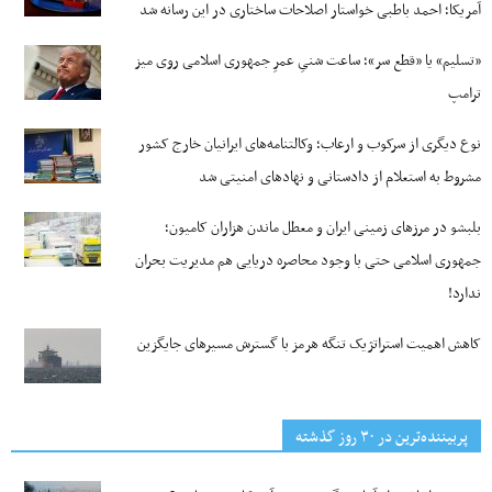
آمریکا؛ احمد باطبی خواستار اصلاحات ساختاری در این رسانه شد
«تسلیم» یا «قطع سر»؛ ساعت شنیِ عمرِ جمهوری اسلامی روی میز
ترامپ
نوع دیگری از سرکوب و ارعاب؛ وکالتنامه‌های ایرانیان خارج کشور
مشروط به استعلام از دادستانی و نهادهای امنیتی شد
بلبشو در مرزهای زمینی ایران و معطل ماندن هزاران کامیون؛
جمهوری اسلامی حتی با وجود محاصره دریایی هم مدیریت بحران
ندارد!
کاهش اهمیت استراتژیک تنگه‌ هرمز با گسترش مسیرهای جایگزین
پربیننده‌ترین‌ در ۳۰ روز گذشته