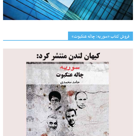
فروش کتاب «سوریه: چاله عنکبوت»