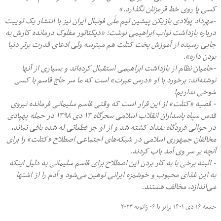
کسی پا روی خط قرمزتان نگذارد.»
-مهرداد پولادی بازیکن پیشین تیم ملّی فوتبال ایران نیز با انتشار یک توییت
درباره بازداشت نواب ابراهیمی نوشت: «دیکتاتور مفلوک درمانده کارش به
جایی رسیده از آموزش پخت کتلت هم میترسه ولی ادعای قدرت برتر دنیا
بودن داره».
-حامیان نظام از بازداشت ابراهیمی استقبال کرده‌اند و بسیاری از آنها
نوشته‌اند: برخورد با او «درس عبرت» است که ما سر حاج قاسم با کسی
شوخی نداریم!
- قضیه «کتلت» از این قرار است که وقتی قاسم سلیمانی فرمانده نیروی
قدس سپاه پاسداران انقلاب اسلامی سحرگاه ۱۳ دی ۱۳۹۸ در حمله پهپادی
در حوالی فرودگاه بغداد کشته شد و از او جز قطعاتی له شده باقی نماند،
مخالفان جمهوری اسلامی در شبکه‌های اجتماعی اصطلاح «کتلت» را برای
آنچه بر سر وی آمد باب کردند.
- البته برخی با به کار بردن این اصطلاح برای قاسم سلیمانی به دلیل اینکه
به این غذای محبوب و خوشمزه ایرانی توهین می‌شود و آدم را از اشتها
می‌اندازد، مخالف هستند.
جمعه ۱۶ دی ۱۴۰۱ برابر با ۰۶ ژانویه ۲۰۲۳