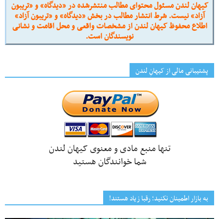
کیهان لندن مسئول محتوای مطالب منتشرشده در «دیدگاه» و «تریبون
آزاد» نیست. شرط انتشار مطالب در بخش «دیدگاه» و «تریبون آزاد»
اطلاع محفوظ کیهان لندن از مشخصات واقعی و محل اقامت و نشانی
نویسندگان است.
پشتیبانی مالی از کیهانِ لندن
تنها منبع مادی و معنوی کیهان لندن
شما خوانندگان هستید
به بازار اطمینان نکنید؛ رقبا زیاد هستند!