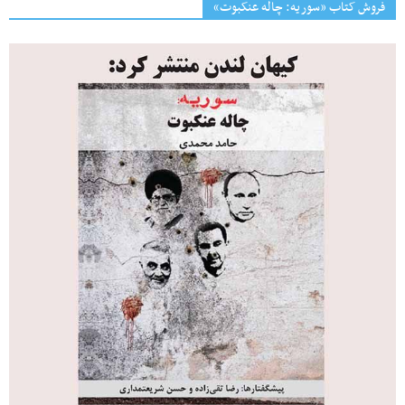
فروش کتاب «سوریه: چاله عنکبوت»