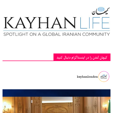
کیهان لندن را در اینستاگرام دنبال کنید
kayhanlondon