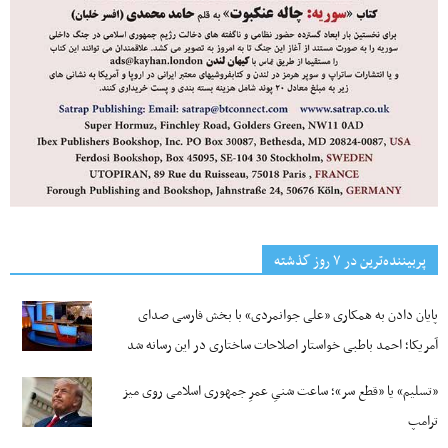
پربیننده‌ترین‌ در ۷ روز گذشته
پایان دادن به همکاری «علی جوانمردی» با بخش فارسی صدای
آمریکا؛ احمد باطبی خواستار اصلاحات ساختاری در این رسانه شد
«تسلیم» یا «قطع سر»؛ ساعت شنیِ عمرِ جمهوری اسلامی روی میز
ترامپ