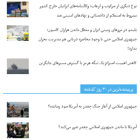
نوع دیگری از سرکوب و ارعاب؛ وکالتنامه‌های ایرانیان خارج کشور
مشروط به استعلام از دادستانی و نهادهای امنیتی شد
بلبشو در مرزهای زمینی ایران و معطل ماندن هزاران کامیون؛
جمهوری اسلامی حتی با وجود محاصره دریایی هم مدیریت بحران
ندارد!
کاهش اهمیت استراتژیک تنگه‌ هرمز با گسترش مسیرهای جایگزین
پربیننده‌ترین‌ در ۳۰ روز گذشته
جمهوری اسلامی از آغاز جنگ چقدر به آمریکا سود رسانده؟
آمریکا با ماندن جمهوری اسلامی چقدر ضرر می‌کند؟