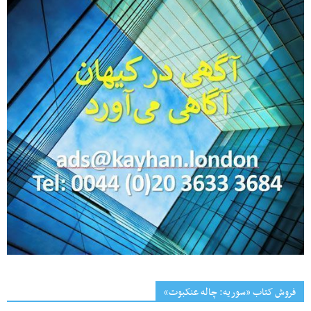
فروش کتاب «سوریه: چاله عنکبوت»