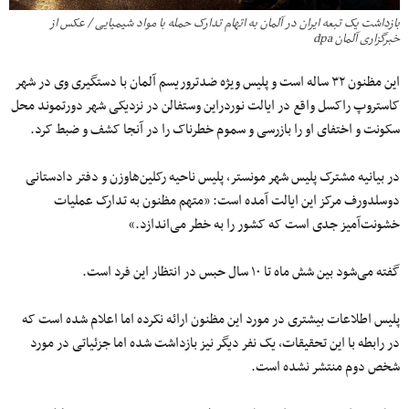
بازداشت یک تبعه ایران در آلمان به اتهام تدارک حمله با مواد شیمیایی / عکس از
خبرگزاری آلمان dpa
این مظنون ۳۲ ساله است و پلیس ویژه ضدتروریسم آلمان با دستگیری وی در شهر
کاستروپ راکسل واقع در ایالت نوردراین وستفالن در نزدیکی شهر دورتموند محل
سکونت و اختفای او را بازرسی و سموم خطرناک را در آنجا کشف و ضبط کرد.
در بیانیه مشترک پلیس شهر مونستر، پلیس ناحیه رکلین‌هاوزن و دفتر دادستانی
دوسلدورف مرکز این ایالت آمده است: «متهم مظنون به تدارک عملیات
خشونت‌آمیز جدی است که کشور را به خطر می‌اندازد.»
گفته می‌شود بین شش ماه تا ۱۰ سال حبس در انتظار این فرد است.
پلیس اطلاعات بیشتری در مورد این مظنون ارائه نکرده اما اعلام شده است که
در رابطه با این تحقیقات، یک نفر دیگر نیز بازداشت شده اما جزئیاتی در مورد
شخص دوم منتشر نشده است.