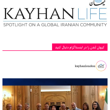
کیهان لندن را در اینستاگرام دنبال کنید
kayhanlondon