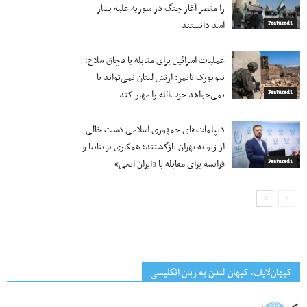
را مقصر آغاز جنگ در سوریه علیه بشار
اسد دانستند
Featured1
عملیات اسرائیل برای مقابله با قاچاق سلاح؛
نیویورک تایمز: ارتش لبنان نمی‌تواند یا
نمی‌خواهد حزب‌الله را مهار کند
Featured1
دیپلمات‌های جمهوری اسلامی دست خالی
از ژنو به تهران بازگشتند؛ همکاری بریتانیا و
فرانسه برای مقابله با «ایران اتمی»
Featured1
کیهان‌لایف، کیهان لندن به زبان انگلیسی