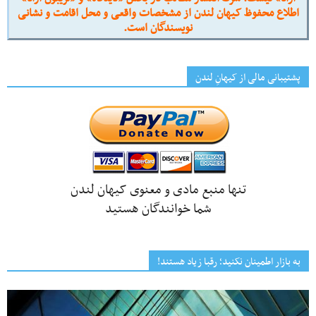
اطلاع محفوظ کیهان لندن از مشخصات واقعی و محل اقامت و نشانی
نویسندگان است.
پشتیبانی مالی از کیهانِ لندن
تنها منبع مادی و معنوی کیهان لندن
شما خوانندگان هستید
به بازار اطمینان نکنید؛ رقبا زیاد هستند!