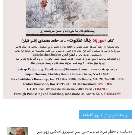
پربیننده‌ترین‌ در ۷ روز گذشته
«تسلیم» یا «قطع سر»؛ ساعت شنیِ عمرِ جمهوری اسلامی روی میز