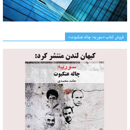
فروش کتاب «سوریه: چاله عنکبوت»