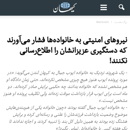
برگ نخست
Featured1
نیروهای امنیتی به خانواده‌ها فشار می‌آورند
که دستگیری عزیزانشان را اطلاع‌رسانی
نکنند!
- یک شهروند نزدیک به خانواده ایوب جمال به کیهان لندن می‌گوید: «در
مورد پرونده ایوب هنوز هیچ چیزی مشخص نکرده‌اند، حتی زمان دادگاه او
هم مشخص نشده که خانواده بدانند چه حکمی برایش صادر کرده‌اند. دو
ماه است برای ایوب قرار بازداشت موقت زده‌اند ولی تکلیف پرونده او هنوز
مشخص نیست.»
- به خانواده ایوب جمال گفته بودند «چون خانواده یکی از هم‌بندی‌هایش
موضوع وضعیت بازداشت فرزندشان را علنی و رسانه‌ای کرده و برایش
هشتگ زده بودند به همین دلیل کل بند را تنبیه کردند و اجازه ندادند تا
یک هفته کسی با خانواده‌اش تماس بگیرد!»