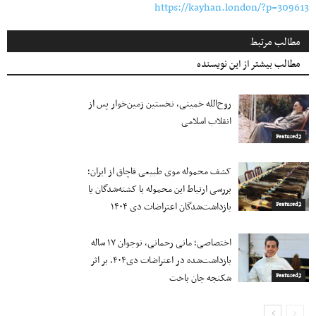
https://kayhan.london/?p=309613
مطالب مرتبط
مطالب بیشتر از این نویسنده
روح‌الله خمینی، نخستین زمین‌خوار پس از
انقلاب اسلامی
Featured2
کشف محموله موی طبیعی قاچاق از ایران؛
بررسی ارتباط این محموله با کشته‌شدگان یا
بازداشت‌شدگان اعتراضات دی ۱۴۰۴
Featured2
اختصاصی؛ مانی رحمانی، نوجوان ۱۷ ساله
بازداشت‌شده در اعتراضات دی۴۰۴، بر اثر
شکنجه جان باخت
Featured2