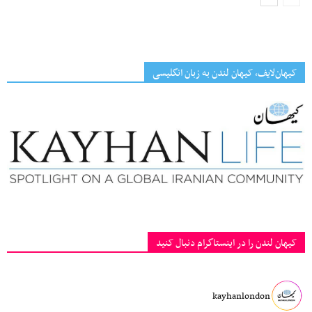
کیهان‌لایف، کیهان لندن به زبان انگلیسی
کیهان لندن را در اینستاگرام دنبال کنید
kayhanlondon