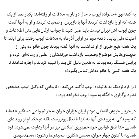
به گفته وی «خانواده ایوب تا حال دو بار به ملاقات او رفته‌اند؛ یکبار بعد از یک
هفته که او را بازداشت کردند آنها با بازپرس او صحبت کردند و او به آنها گفت
چون ایوب اهل تهران نیست باید صبر کنید تا جواب ارگان‌هایی مثل اطلاعات و
امنیت ملی بیاید. دفعه دوم در اوایل آذرماه به ملاقات ایوب رفتند برای اینکه تا
یک هفته هیچ خبری از او نداشتند به آنها گفته بودند چون خانواده یکی از
هم‌بندی‌هایش موضوع وضعیت بازداشت فرزندشان را علنی و رسانه‌ای کرده و
برایش هشتگ زده بودند به همین دلیل کل بند را تنبیه کردند و اجازه ندادند تا
یک هفته کسی با خانواده‌اش تماس بگیرد!»
این فرد نزدیک به خانواده ایوب تأکید می‌کند: «تا وقتی که وکیل ایوب مشخص
نشود برگزاری دادگاه به سود ایوب نخواهد بود.»
در جریان خیزش انقلابی مردم ایران هزاران جوان به جرائم واهی دستگیر شده‌اند
که رسیدگی به پرونده‌ی آنها نه تنها با تعلل روبروست بلکه هیچکدام از روندهای
قضایی حتا طبق قوانین خود جمهوری اسلامی نیز در آنها رعایت نمی‌شود. قوه
قضاییه تا کنون چهار جوان، محسن شکاری، مجیدرضا رهنورد، محمدمهدی