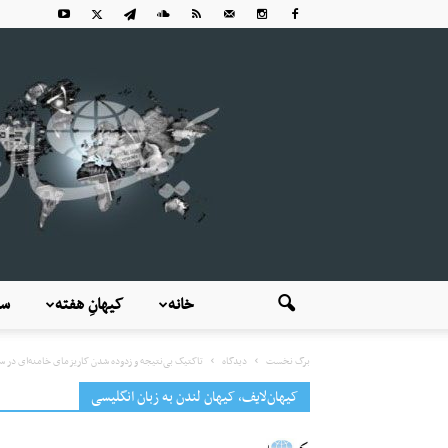
خانه
کیهانِ هفته
سی
برگ نخست
دیدگاه
تاکتیک بی‌نتیجه و زدوده شدن کاریزمای خامنه‌ای در س
کیهان‌لایف، کیهان لندن به زبان انگلیسی