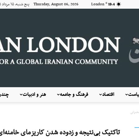
19.4
London
Thursday, August 06, 2026 پنج شنبه, ۱۵ مرداد ۱۴۰۵
C
است
اقتصاد
فرهنگ و جامعه
هنر و ادبیات
چندرس
KayhanLondon
خنرانی
تاکتیک بی‌نتیجه و زدوده شدن کاریزمای خامنه‌ا