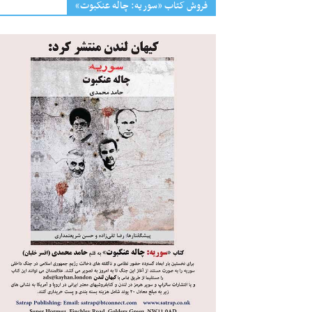
فروش کتاب «سوریه: چاله عنکبوت»