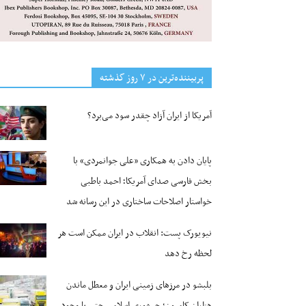
پربیننده‌ترین‌ در ۷ روز گذشته
آمریکا از ایران آزاد چقدر سود می‌برد؟
پایان دادن به همکاری «علی جوانمردی» با
بخش فارسی صدای آمریکا؛ احمد باطبی
خواستار اصلاحات ساختاری در این رسانه شد
نیویورک پست: انقلاب در ایران ممکن است هر
لحظه رخ دهد
بلبشو در مرزهای زمینی ایران و معطل ماندن
هزاران کامیون؛ جمهوری اسلامی حتی با وجود