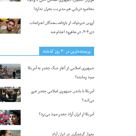
محاصره دریایی هم مدیریت بحران ندارد!
آروین خیرخواه، از بازداشت‌شدگان اعتراضات
دی۴۰۴، در شاهرود اعدام شد
پربیننده‌ترین‌ در ۳۰ روز گذشته
جمهوری اسلامی از آغاز جنگ چقدر به آمریکا
سود رسانده؟
آمریکا با ماندن جمهوری اسلامی چقدر ضرر
می‌کند؟
آمریکا از ایران آزاد چقدر سود می‌برد؟
تحول گردشگری در ایران آزاد