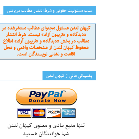
سلب مسئولیت حقوقی و شرط انتشار مطالب دریافتی
کیهان لندن مسئول محتوای مطالب منتشرشده در
«دیدگاه» و «تریبون آزاد» نیست. شرط انتشار
مطالب در بخش «دیدگاه» و «تریبون آزاد» اطلاع
محفوظ کیهان لندن از مشخصات واقعی و محل
اقامت و نشانی نویسندگان است.
پشتیبانی مالی از کیهانِ لندن
تنها منبع مادی و معنوی کیهان لندن
شما خوانندگان هستید