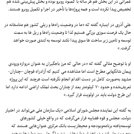
عمرانی در این بخش هم هر ساله با کمبود روبرو بوده و بخش پیش‌بینی شده هم
تخصیص پیدا نکرده است و همه پروژه‌ها با تأخیر در اجرا و تکمیل روبرو هستند.
علی آذری در اینباره گفته که «ما در وضعیت راه‌ها و ریلی کشور هم متاسفانه در
حال یک فرصت سوزی بزرگی هستیم لذا تا وضعیت راه‌ها و ریل ها به سمت
توسعه و تامین زیر ساخت ها سوق پیدا نکند توسعه به‌کندی صورت خواهد
گرفت.»
او با توضیح مثالی گفته که «در حالی که مرز باجگیران به عنوان دروازه ورودی
پیمان شانگهایی مطرح است اما مشاهده می کنیم که آزادراه قوچان –چناران-
مشهد به‌صورت کامل در دست اقدام انجام نگرفته است هرچند که این پروژه
تعریف‌شده و حدود ۷۰ کیلومتر بعد از چناران بحث تملک اراضی ادامه دارد اما
این طرح دولت باید در اولویت قرار گیرد.»
به گفته این نماینده مجلس شورای اسلامی «یک سازمان ملی می‌تواند در اختیار
دولت، مجلس و قوه قضاییه قرار می‌گرفت که در واقع خیلی کشورهای
توسعه‌یافته برنامه‌وبودجه و محیط‌زیست بانک مرکزی عنوان‌هایی هستند که
به‌صورت ملی‌اند و در اختیار دولت‌ها نیستند و اگر ملی بود دولت‌ها به خود