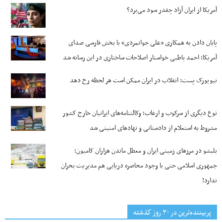
آمریکا از ایران آزاد چقدر سود می‌برد؟
پایان دادن به همکاری «علی جوانمردی» با بخش فارسی صدای
آمریکا؛ احمد باطبی خواستار اصلاحات ساختاری در این رسانه شد
نیویورک پست: انقلاب در ایران ممکن است هر لحظه رخ دهد
نوع دیگری از سرکوب و ارعاب؛ وکالتنامه‌های ایرانیان خارج کشور
مشروط به استعلام از دادستانی و نهادهای امنیتی شد
بلبشو در مرزهای زمینی ایران و معطل ماندن هزاران کامیون؛
جمهوری اسلامی حتی با وجود محاصره دریایی هم مدیریت بحران
ندارد!
پربیننده‌ترین‌ در ۳۰ روز گذشته