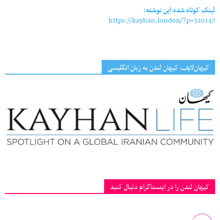
لینک کوتاه شده این نوشته:
https://kayhan.london/?p=310142
کیهان‌لایف، کیهان لندن به زبان انگلیسی
کیهان لندن را در اینستاگرام دنبال کنید