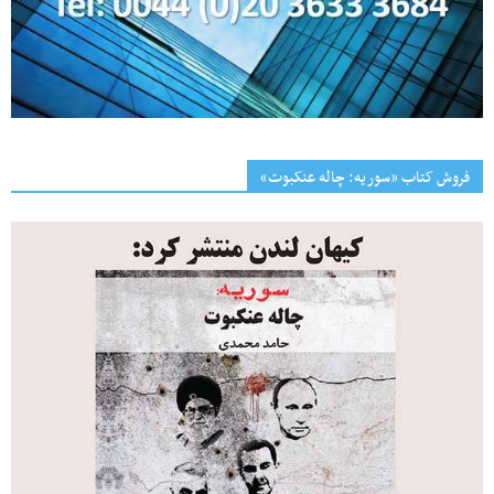
فروش کتاب «سوریه: چاله عنکبوت»