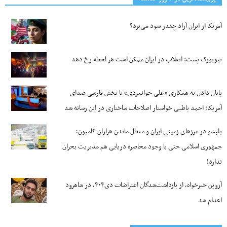
آمریکا از ایران آزاد چقدر سود می‌برد؟
نیویورک پست: انقلاب در ایران ممکن است هر لحظه رخ دهد
پایان دادن به همکاری «علی جوانمردی» با بخش فارسی صدای
آمریکا؛ احمد باطبی خواستار اصلاحات ساختاری در این رسانه شد
بلبشو در مرزهای زمینی ایران و معطل ماندن هزاران کامیون؛
جمهوری اسلامی حتی با وجود محاصره دریایی هم مدیریت بحران
ندارد!
آروین خیرخواه، از بازداشت‌شدگان اعتراضات دی۴۰۴، در شاهرود
اعدام شد