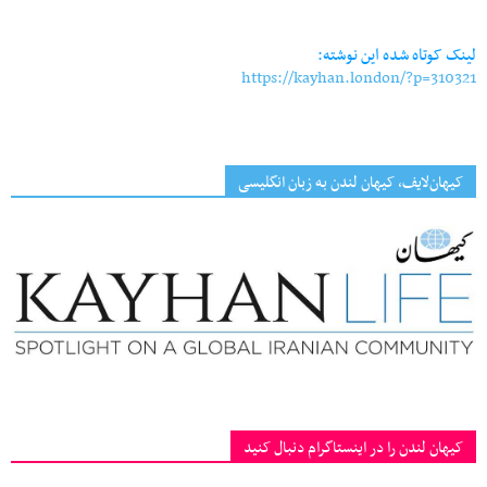
Link
لینک کوتاه شده این نوشته:
https://kayhan.london/?p=310321
کیهان‌لایف، کیهان لندن به زبان انگلیسی
کیهان لندن را در اینستاگرام دنبال کنید