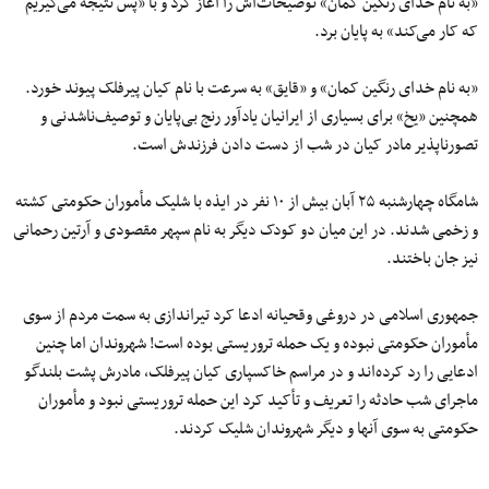
«به نام خدای رنگین کمان» توضیحات‌اش را آغاز کرد و با «پس نتیجه می‌گیریم
که کار می‌کند» به پایان برد.
«به نام خدای رنگین کمان» و «قایق» به سرعت با نام کیان پیرفلک پیوند خورد.
همچنین «یخ» برای بسیاری از ایرانیان یادآور رنج بی‌پایان و توصیف‌ناشدنی و
تصورناپذیر مادر کیان در شب از دست دادن فرزندش است.
شامگاه چهارشنبه ۲۵ آبان بیش از ۱۰ نفر در ایذه با شلیک مأموران حکومتی کشته
و زخمی شدند. در این میان دو کودک دیگر به نام سپهر مقصودی و آرتین رحمانی
نیز جان باختند.
جمهوری اسلامی در دروغی وقحیانه ادعا کرد تیراندازی به سمت مردم از سوی
مأموران حکومتی نبوده و یک حمله تروریستی بوده است! شهروندان اما چنین
ادعایی را رد کرده‌اند و در مراسم خاکسپاری کیان پیرفلک، مادرش پشت بلندگو
ماجرای شب حادثه را تعریف و تأکید کرد این حمله تروریستی نبود و مأموران
حکومتی به سوی آنها و دیگر شهروندان شلیک کردند.