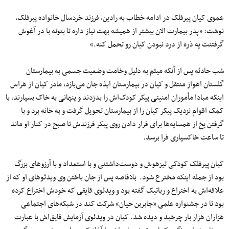
عموی کیان پیرفلک در ادامه خطاب به رادین، فرزند خردسال خانواده پیرفلک،
نوشت: «پدر بیمارت الان بیشتر از همیشه بهت نیاز داره تا بتونه با در آغوش
گرفتنت یه ذره از درد نبودن کیان رو تحمل کنه.»
شب حادثه پس از آنکه میثم به دلیل وخامت وضعیت جسمی به بیمارستان
گلستان اهواز منتقل و کیان در بیمارستان ایذه جان می‌بازد، مادر کیان از هراس
اینکه مبادا مأموران امنیتی پیکر کودک‌اش را بدزدند و پنهانی به خاک بسپارند، با
کمک اقوام نزدیک پیکر کیان را از بیمارستان تحویل گرفت و به خانه برد و با
گرفتن یخ از همسایه‌ها برای قرار دادن روی پیکر فرزندش تا صبح در کنار او ماند
تا ساعت خاکسپاری فرا برسد.
کیان پیرفلک کودکی تیزهوش و دوست‌داشتنی و با استعداد و با آرزوهای بزرگ
بود از جمله اینکه مخترع شود. بلافاصه پس از جان باختن وی ویدئوهای او که از
علاقه‌اش به اختراع و رباتیک گفته بود و ویدئوی قایقی که خودش اختراع کرده
بود تا در جشنواره علمی «جابربن حیان» شرکت کند در شبکه‌های اجتماعی
هزاران هزار بار چرخید و دیده شد. کیان در ویدئوی آزمایش قایق‌اش با عبارت