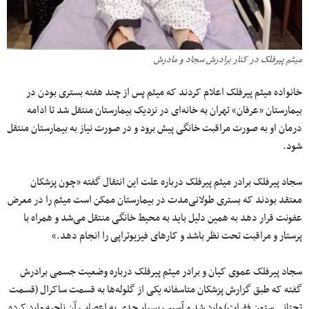
میثم پیرفلک در کنار برادرش سجاد و مادرش
خانواده میثم پیرفلک اعلام کردند که میثم پس از چند هفته بستری بودن در
بیمارستان «عرفان» تهران به خانه‌ای در نزدیک بیمارستان منتقل شد تا ادامه
درمان او به صورت مراقبت خانگی پیش برود و در صورت نیاز به بیمارستان منتقل
شود.
سجاد پیرفلک برادر میثم پیرفلک درباره علت این انتقال گفته «چون پزشکان
معتقد بودند که بستری طولانی‌مدت در بیمارستان ممکن است میثم را در معرض
عفونت قرار دهد به همین دلیل باید به محیط خانگی منتقل می‌شد و همراه با
پرستار و مراقبت تحت نظر باشد و کارهای فیزیوتراپی‌ را انجام دهد.»
سجاد پیرفلک عموی کیان و برادر میثم پیرفلک درباره وضعیت جسمی برادرش
گفته که طبق گزارش پزشکان متاسفانه یکی از گلوله‌ها به قسمت ساکرال (قسمت
تحتانی ستون فقرات) وارد شد و آسیب بسیار جدی به اعصاب آن ناحیه وارد کرده