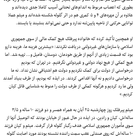
بطوری‌ که اعصاب مربوط به اندام‌های تحتانی آسیب کاملا جدی دیده‌اند و
علاوه بر آن مهره‌های ۴ و ۵ کمری هم در اثر گلوله شکسته شده‌اند و میثم عملا
توانایی حرکتی از ناحیه پایین‌تنه ندارد و حتی نمی‌تواند بنشیند یا بایستد.
او همچنین تأکید کرده که خانواده پیرفلک هیچ کمک مالی از سوی جمهوری
اسلامی یا سازمان‌های غیردولتی دریافت نکردند: «بیشترین هزینه ما، هزینه دارو
بود که قسمت زیادی از آنهم از طریق خودمان، دوستان، فامیل و… تهیه شد. اما
هیچ کمکی از هیچ نهاد دولتی و‌ غیردولتی نگرفتیم. در تهران که بودیم
درخواستی از دولت برای کمک نکردیم و دولت هم اشتیاقی نشان نداد. نه ما
درخواستی دادیم و نه آنها اقدامی کردند. در ایذه که بودیم، از طرف‌ بنیاد آمدند
ولی ما رد کردیم و هرگونه کمکی از طرف دولت را منوط به شناسایی قاتل کیان
کردیم.»
میثم پیرفلک روز چهارشنبه ۲۵ آبان به همراه همسر و دو فرزند ۱۰ ساله و ۳/۵
ساله‌اش، کیان و رادین، در ایذه در حال عبور از خیابان بودند که اتومبیل آنها از
سوی مأموران جمهوری اسلامی هدف رگبار گلوله قرار گرفت. میثم و کیان فرزند
۱۰ ساله‌اش که روی صندلی عقب سمت راننده نشسته بودند مورد اصابت گلوله