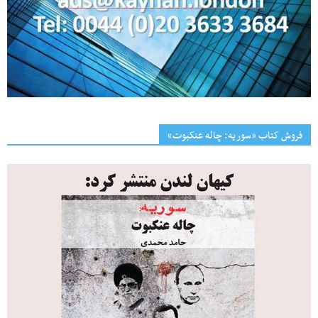
فروش کتاب «سوریه: چاله عنکبوت»