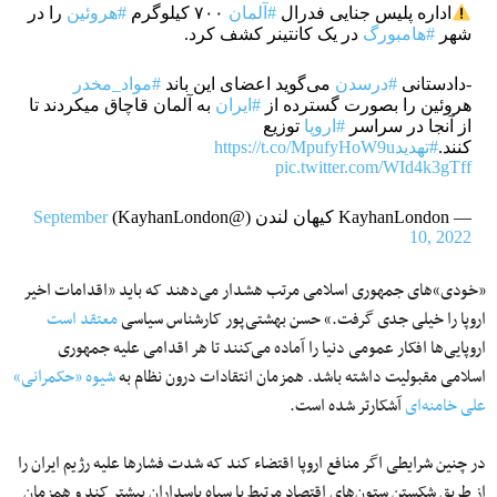
اداره پلیس جنایی فدرال
#آلمان
۷۰۰ کیلوگرم
#هروئین
را در
شهر
#هامبورگ
در یک کانتینر کشف کرد.
-دادستانی
#درسدن
می‌گوید اعضای این باند
#مواد_مخدر
هروئین را بصورت گسترده از
#ایران
به آلمان قاچاق میکردند تا
از آنجا در سراسر
#اروپا
توزیع
کنند.
#تهدید
https://t.co/MpufyHoW9u
pic.twitter.com/WId4k3gTff
— KayhanLondon کیهان لندن (@KayhanLondon)
September
10, 2022
«خودی‌»های جمهوری اسلامی مرتب هشدار می‌دهند که باید «اقدامات اخیر
اروپا را خیلی جدی گرفت.» حسن بهشتی‌پور کارشناس سیاسی
معتقد است
اروپایی‌ها افکار عمومی دنیا را آماده می‌کنند تا هر اقدامی علیه جمهوری
اسلامی مقبولیت داشته باشد. همزمان انتقادات درون نظام به
شیوه «حکمرانی»
علی خامنه‌ای
آشکارتر شده است.
در چنین شرایطی اگر منافع اروپا اقتضاء کند که شدت فشارها علیه رژیم ایران را
از طریق شکستن ستون‌های اقتصاد مرتبط با سپاه پاسداران بیشتر کند و همزمان