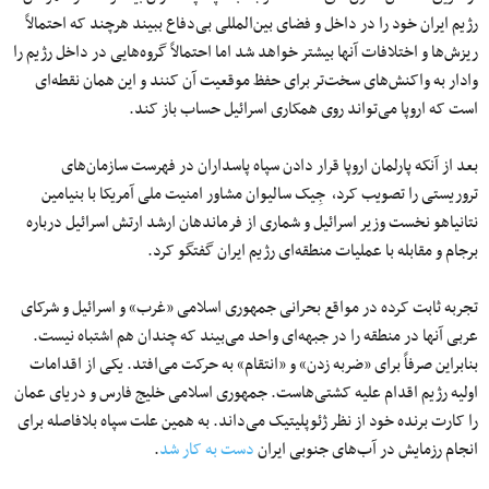
رژیم ایران خود را در داخل و فضای بین‌المللی بی‌دفاع ببیند هرچند که احتمالاً
ریزش‌ها و اختلافات آنها بیشتر خواهد شد اما احتمالاً گروه‌هایی در داخل رژیم را
وادار به واکنش‌های سخت‌تر برای حفظ موقعیت آن کنند و این همان نقطه‌ای
است که اروپا می‌تواند روی همکاری اسرائیل حساب باز کند.
بعد از آنکه پارلمان اروپا قرار دادن سپاه پاسداران در فهرست سازمان‌های
تروریستی را تصویب کرد، جِیک سالیوان مشاور امنیت ملی آمریکا با بنیامین
نتانیاهو نخست وزیر اسرائیل و شماری از فرماندهان ارشد ارتش اسرائیل درباره
برجام و مقابله با عملیات منطقه‌ای رژیم ایران گفتگو کرد.
تجربه ثابت کرده در مواقع بحرانی جمهوری اسلامی «غرب» و اسرائیل و شرکای
عربی آنها در منطقه را در جبهه‌ای واحد می‌بیند که چندان هم اشتباه نیست.
بنابراین صرفاً برای «ضربه زدن» و «انتقام» به حرکت می‌افتد. یکی از اقدامات
اولیه رژیم اقدام علیه کشتی‌هاست. جمهوری اسلامی خلیج فارس و دریای عمان
را کارت برنده خود از نظر ژئوپلیتیک می‌داند. به همین علت سپاه بلافاصله برای
انجام رزمایش در آب‌های جنوبی ایران
دست به کار شد
.