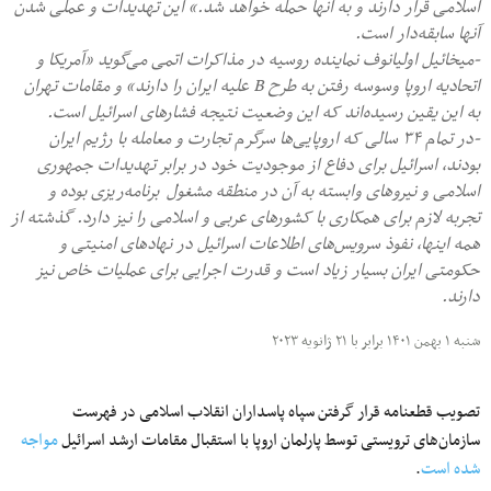
اسلامی قرار دارند و به آنها حمله خواهد شد.» این تهدیدات و عملی شدن
آنها سابقه‌دار است.
-میخائیل اولیانوف نماینده روسیه در مذاکرات اتمی می‌گوید «آمریکا و
اتحادیه اروپا وسوسه رفتن به طرح B علیه ایران را دارند» و مقامات تهران
به این یقین رسیده‌اند که این وضعیت نتیجه فشارهای اسرائیل است.
-در تمام ۳۴ سالی که اروپایی‌ها سرگرم تجارت و معامله با رژیم ایران
بودند، اسرائیل برای دفاع از موجودیت خود در برابر تهدیدات جمهوری
اسلامی و نیروهای وابسته به آن در منطقه‌ مشغول برنامه‌ریزی بوده و
تجربه لازم برای همکاری با کشورهای عربی و اسلامی را نیز دارد. گذشته از
همه اینها، نفوذ سرویس‌های اطلاعات اسرائیل در نهادهای امنیتی و
حکومتی ایران بسیار زیاد است و قدرت اجرایی برای عملیات خاص نیز
دارند.
شنبه ۱ بهمن ۱۴۰۱ برابر با ۲۱ ژانویه ۲۰۲۳
تصویب قطعنامه قرار گرفتن سپاه پاسداران انقلاب اسلامی در فهرست
سازمان‌های ترویستی توسط پارلمان اروپا با استقبال مقامات ارشد اسرائیل
مواجه
شده است
.