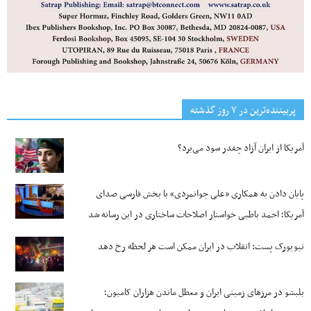
پربیننده‌ترین‌ در ۷ روز گذشته
آمریکا از ایران آزاد چقدر سود می‌برد؟
پایان دادن به همکاری «علی جوانمردی» با بخش فارسی صدای
آمریکا؛ احمد باطبی خواستار اصلاحات ساختاری در این رسانه شد
نیویورک پست: انقلاب در ایران ممکن است هر لحظه رخ دهد
بلبشو در مرزهای زمینی ایران و معطل ماندن هزاران کامیون؛