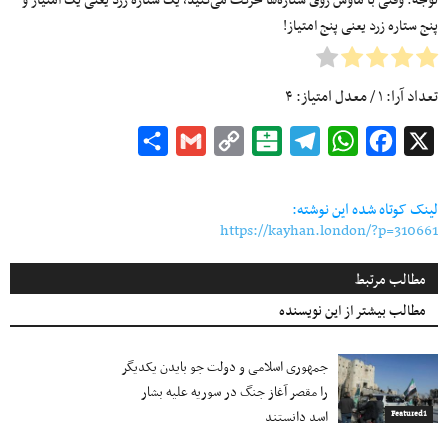
توجه: وقتی با ماوس روی ستاره‌ها حرکت می‌کنید، یک ستاره زرد یعنی یک امتیاز و
پنج ستاره زرد یعنی پنج امتیاز!
تعداد آرا:
۱
/ معدل امتیاز:
۴
Share
Gmail
Copy
Balatarin
Telegram
WhatsApp
Facebook
X
Link
لینک کوتاه شده این نوشته:
https://kayhan.london/?p=310661
مطالب مرتبط
مطالب بیشتر از این نویسنده
جمهوری اسلامی و دولت جو بایدن یکدیگر
را مقصر آغاز جنگ در سوریه علیه بشار
اسد دانستند
Featured1