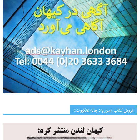
فروش کتاب «سوریه: چاله عنکبوت»