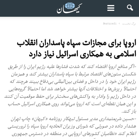
برگ نخست
Featured1
اروپا برای مجازات سپاه پاسداران انقلاب
اسلامی به همکاری اسرائیل نیاز دارد
-اگر منافع اروپا اقتضاء کند که شدت فشارها علیه رژیم ایران را از طریق
شکستن ستون‌های اقتصاد مرتبط با سپاه پاسداران بیشتر کند و همزمان
رژیم ایران خود را در داخل و فضای بین‌المللی بی‌دفاع ببیند هرچند که
احتمالاً ریزش‌ها و اختلافات آنها بیشتر خواهد شد اما احتمالاً گروه‌هایی
در داخل رژیم را وادار به واکنش‌های سخت‌تر برای حفظ موقعیت آن کنند
و این همان نقطه‌ای است که اروپا می‌تواند روی همکاری اسرائیل حساب
باز کند.
-حسین شریعتمداری مدیر مسئول تبهکار روزنامه «کیهان» چاپ تهران
هشدار داده در صورتی که شورای وزیران اتحادیه اروپا سپاه را تروریستی
اعلام کند «نظامیان کشورهای اروپایی در منطقه در دسترس جمهوری