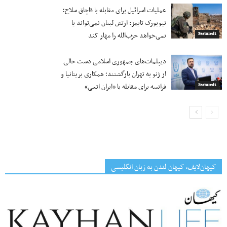
عملیات اسرائیل برای مقابله با قاچاق سلاح؛
نیویورک تایمز: ارتش لبنان نمی‌تواند یا
نمی‌خواهد حزب‌الله را مهار کند
Featured1
دیپلمات‌های جمهوری اسلامی دست خالی
از ژنو به تهران بازگشتند؛ همکاری بریتانیا و
فرانسه برای مقابله با «ایران اتمی»
Featured1
کیهان‌لایف، کیهان لندن به زبان انگلیسی