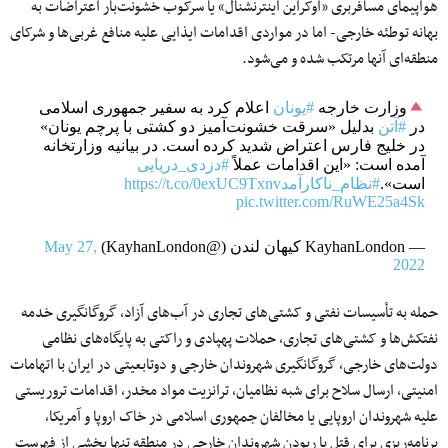
هواپیمای مسافربری «اوکراین اینترنشنال» یا سرکوب خشونت‌بار اعتراضات به
بهانه توطئه خارجی- اما در مواردی اقدامات ایذایی علیه منافع غربی‌ها و شرکای
منطقه‌ای آنها مرتکب شده و می‌شود.
وزارت خارجه
#یونان
اعلام کرد به سفیر جمهوری اسلامی
در
#آتن
بدلیل «سرقت خشونت‌آمیز دو کشتی با پرچم یونان»
در خلیج فارس اعتراض شدید کرده است. در بیانیه وزارتخانه
آمده است: «این اقدامات عملاً
#دزدی_دریایی
است».
#نظام_ناکارآمد
https://t.co/0exUC9Txnv
pic.twitter.com/RuWE25a4Sk
— KayhanLondon کیهان لندن (@KayhanLondon)
May 27,
2022
حمله به تأسیسات نفتی و کشتی‌های تجاری در آب‌های آزاد، گروگانگیری خدمه
نفتکش‌ها و کشتی‌های تجاری، حملات پهپادی و راکتی به پایگاه‌های نظامی
دولت‌های خارجی، گروگانگیری شهروندان خارجی و دوتابعیتی در ایران با اتهامات
امنیتی، ارسال سلاح برای شبه نظامیان، ترانزیت مواد مخدر، اقدامات تروریستی
علیه شهروندان اروپایی یا مخالفان جمهوری اسلامی در خاک اروپا و آمریکا،
برنامه‌ریزی برای قتل یا ربودن شهروندان خارجی در منطقه تنها بخشی از فهرست