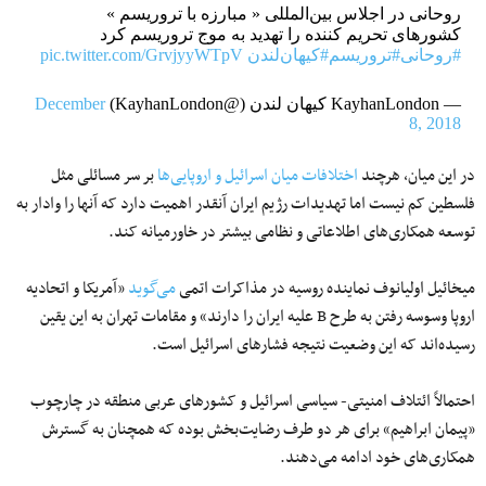
روحانی در اجلاس بین‌المللی « مبارزه با تروریسم »
کشور‌های تحریم کننده را تهدید به موج تروریسم کرد
#روحانی
#تروریسم
#کیهان‌لندن
pic.twitter.com/GrvjyyWTpV
— KayhanLondon کیهان لندن (@KayhanLondon)
December
8, 2018
در این میان، هرچند
اختلافات میان اسرائیل و اروپایی‌ها
بر سر مسائلی مثل
فلسطین کم نیست اما تهدیدات رژیم ایران آنقدر اهمیت دارد که آنها را وادار به
توسعه همکاری‌های اطلاعاتی و نظامی بیشتر در خاورمیانه کند.
میخائیل اولیانوف نماینده روسیه در مذاکرات اتمی
می‌گوید
«آمریکا و اتحادیه
اروپا وسوسه رفتن به طرح B علیه ایران را دارند» و مقامات تهران به این یقین
رسیده‌اند که این وضعیت نتیجه فشارهای اسرائیل است.
احتمالاً ائتلاف امنیتی- سیاسی اسرائیل و کشورهای عربی منطقه در چارچوب
«پیمان ابراهیم» برای هر دو طرف رضایت‌بخش بوده که همچنان به گسترش
همکاری‌های خود ادامه می‌دهند.