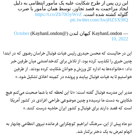
این زن پس از طرح شکایت علیه یک مأمور انتظامی به دلیل
ایجاد مزاحمت به قصد تجاوز، توسط همان مأمور با ضرب
گلوله کشته شده است.
https://t.co/Zb70t5yWvZ
pic.twitter.com/AwjHZSX9fQ
— KayhanLondon کیهان لندن (@KayhanLondon)
October
10, 2022
این در حالیست که محسن حیدری رئیس هیات فوتبال خراسان رضوی که در ابتدا
چنین خبری را تکذیب کرده بود،‌ از تلاش برای کدخدامنشی میان طرفین خبر
داد: «خانواده‌ها به اداره کل ورزش و جوانان شکایت کرده بودند. از طرفین
خواستیم تا به هیات فوتبال بیایند و پرونده در کمیته اخلاق تشکیل شود.»
مدیر این مدرسه فوتبال گفته است: «تا این لحظه که با شما صحبت می‌کنم هیچ
شکایتی به دست ما نرسیده و چنین موضوعی طراحی افرادی در کشور آمریکا
است که قصد دارند برای فوتبال و کشور ایران حاشیه درست کنند.»
دو ماه پیش از این، سرهنگ ابراهیم کوچکزایی فرمانده نیروی انتظامی چابهار به
اتهام تعرض به یک دختر برکنار شد.