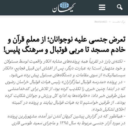
برگ نخست
Featured2
تعرض جنسی علیه نوجوانان؛ از معلم قرآن و
خادم مسجد تا مربی فوتبال و سرهنگ پلیس!
- نکته‌ی بارز در تقریباً همه پرونده‌های مشابه انکار واقعیت توسط مسئولان
و خود متهمان است! به عبارت دیگر، پس از افشای این قبیل فجایع، «انکار
سیستماتیک» از سوی مقامات و دستگاه‌های مسئول پیش برده می‌شود.
- در پرونده «مدرسه قوتبال نمازگزاران» رئیس هیات فوتبال خراسان رضوی
که در ابتدا چنین خبری را تکذیب کرده بود،‌ از تلاش برای کدخدامنشی
میان طرفین خبر داد: «خانواده‌ها به اداره کل ورزش و جوانان شکایت کرده
بودند. از طرفین خواستیم تا به هیات فوتبال بیایند و پرونده در کمیته
اخلاق تشکیل شود».
- همانطور که در گزارش پیشین کیهان لندن نیز آمده، مشهورترین پرونده
در مورد آزار جنسی مربوط به سال ۱۳۹۵ و ماجرای سعید طوسی قاری