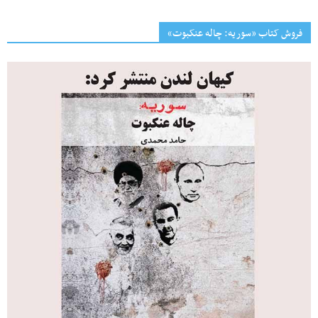
فروش کتاب «سوریه: چاله عنکبوت»