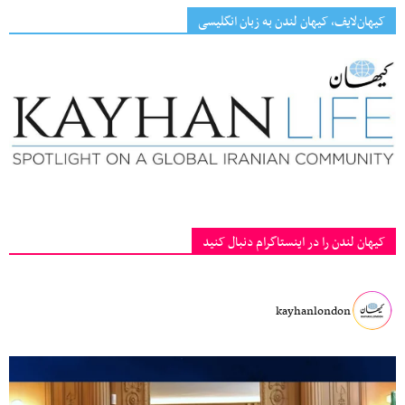
کیهان‌لایف، کیهان لندن به زبان انگلیسی
کیهان لندن را در اینستاگرام دنبال کنید
kayhanlondon