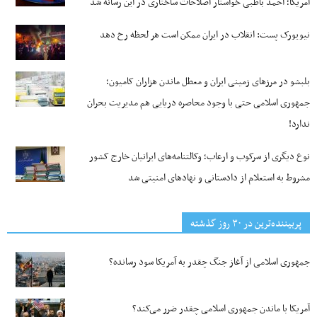
آمریکا؛ احمد باطبی خواستار اصلاحات ساختاری در این رسانه شد
نیویورک پست: انقلاب در ایران ممکن است هر لحظه رخ دهد
بلبشو در مرزهای زمینی ایران و معطل ماندن هزاران کامیون؛
جمهوری اسلامی حتی با وجود محاصره دریایی هم مدیریت بحران
ندارد!
نوع دیگری از سرکوب و ارعاب؛ وکالتنامه‌های ایرانیان خارج کشور
مشروط به استعلام از دادستانی و نهادهای امنیتی شد
پربیننده‌ترین‌ در ۳۰ روز گذشته
جمهوری اسلامی از آغاز جنگ چقدر به آمریکا سود رسانده؟
آمریکا با ماندن جمهوری اسلامی چقدر ضرر می‌کند؟