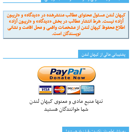
کیهان لندن مسئول محتوای مطالب منتشرشده در «دیدگاه» و «تریبون
آزاد» نیست. شرط انتشار مطالب در بخش «دیدگاه» و «تریبون آزاد»
اطلاع محفوظ کیهان لندن از مشخصات واقعی و محل اقامت و نشانی
نویسندگان است.
پشتیبانی مالی از کیهانِ لندن
تنها منبع مادی و معنوی کیهان لندن
شما خوانندگان هستید
به بازار اطمینان نکنید؛ رقبا زیاد هستند!