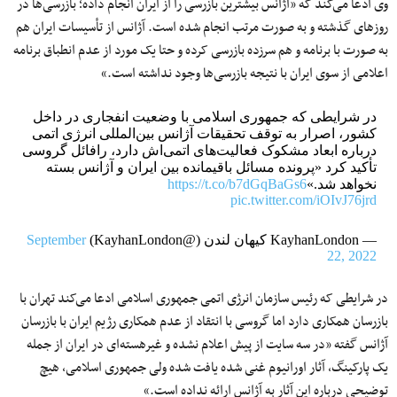
وی ادعا می‌کند که «آژانس بیشترین بازرسی را از ایران انجام داده؛ بازرسی‌ها در
روزهای گذشته و به صورت مرتب انجام شده است. آژانس از تأسیسات ایران هم
به صورت با برنامه و هم سرزده بازرسی کرده و حتا یک مورد از عدم انطباق برنامه
اعلامی از سوی ایران با نتیجه بازرسی‌ها وجود نداشته است.»
در شرایطی که جمهوری اسلامی با وضعیت انفجاری در داخل
کشور، اصرار به توقف تحقیقات آژانس بین‌المللی انرژی اتمی
درباره ابعاد مشکوک فعالیت‌های اتمی‌اش دارد، رافائل گروسی
تأکید کرد «پرونده مسائل باقیمانده بین ایران و آژانس بسته
نخواهد شد.»
https://t.co/b7dGqBaGs6
pic.twitter.com/iOIvJ76jrd
— KayhanLondon کیهان لندن (@KayhanLondon)
September
22, 2022
در شرایطی که رئیس سازمان انرژی اتمی جمهوری اسلامی ادعا می‌کند تهران با
بازرسان همکاری دارد اما گروسی با انتقاد از عدم همکاری رژیم ایران با بازرسان
آژانس گفته «در سه سایت از پیش اعلام نشده و غیرهسته‌ای در ایران از جمله
یک پارکینگ، آثار اورانیوم غنی شده یافت شده ولی جمهوری اسلامی، هیچ
توضیحی درباره این آثار به آژانس ارائه نداده است.»