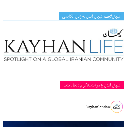
کیهان‌لایف، کیهان لندن به زبان انگلیسی
کیهان لندن را در اینستاگرام دنبال کنید
kayhanlondon