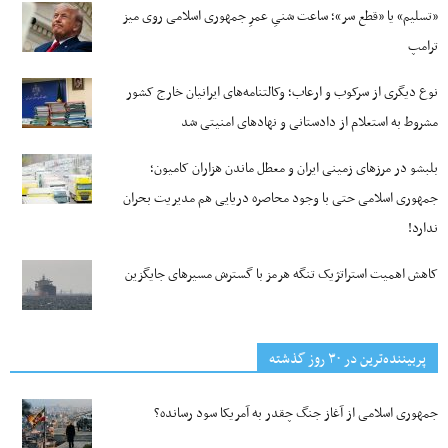
«تسلیم» یا «قطع سر»؛ ساعت شنیِ عمرِ جمهوری اسلامی روی میز
ترامپ
نوع دیگری از سرکوب و ارعاب؛ وکالتنامه‌های ایرانیان خارج کشور
مشروط به استعلام از دادستانی و نهادهای امنیتی شد
بلبشو در مرزهای زمینی ایران و معطل ماندن هزاران کامیون؛
جمهوری اسلامی حتی با وجود محاصره دریایی هم مدیریت بحران
ندارد!
کاهش اهمیت استراتژیک تنگه‌ هرمز با گسترش مسیرهای جایگزین
پربیننده‌ترین‌ در ۳۰ روز گذشته
جمهوری اسلامی از آغاز جنگ چقدر به آمریکا سود رسانده؟