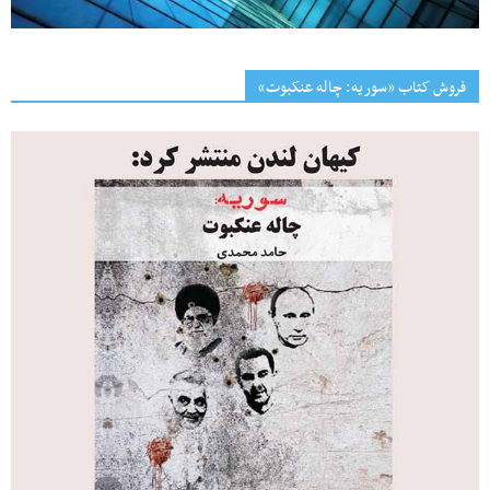
فروش کتاب «سوریه: چاله عنکبوت»