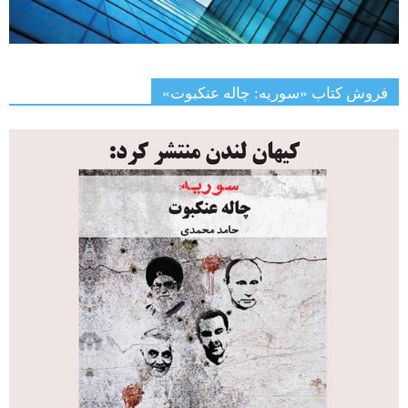
فروش کتاب «سوریه: چاله عنکبوت»