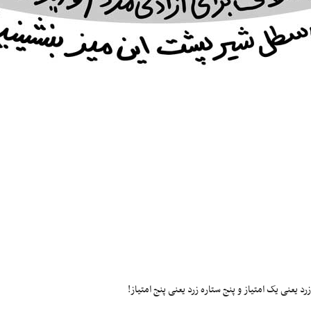
 یعنی یک امتیاز و پنج ستاره زرد یعنی پنج امتیاز!