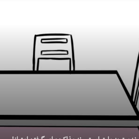
کیهان
لندن