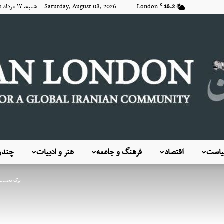
16.2
London
Saturday, August 08, 2026 شنبه, ۱۷ مرداد ۱۴۰۵
C
است
اقتصاد
فرهنگ و جامعه
هنر و ادبیات
چندرس
KayhanLondon
برگ نخست