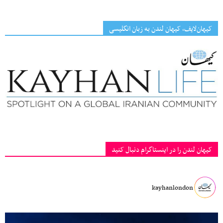
کیهان‌لایف، کیهان لندن به زبان انگلیسی
کیهان لندن را در اینستاگرام دنبال کنید
kayhanlondon