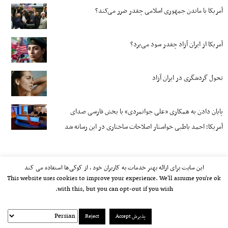
آمریکا با ماندن جمهوری اسلامی چقدر ضرر می‌کند؟
آمریکا از ایران آزاد چقدر سود می‌برد؟
تحول گردشگری در ایران آزاد
پایان دادن به همکاری «علی جوانمردی» با بخش فارسی صدای
آمریکا؛ احمد باطبی خواستار اصلاحات ساختاری در این رسانه شد
این سایت برای ارائه بهتر خدمات به کاربران خود ، از کوکی‌ها استفاده می کند
This website uses cookies to improve your experience. We'll assume you're ok
with this, but you can opt-out if you wish.
پذیرش Accept
Reject
kayhan.london 2000-2026©
خط مشی استفاده مجاز از وب‌سایت