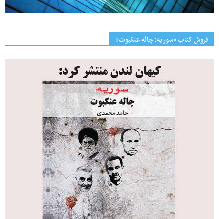
فروش کتاب «سوریه: چاله عنکبوت»