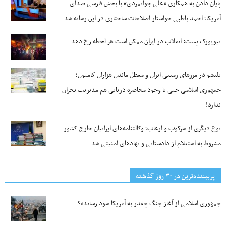
پایان دادن به همکاری «علی جوانمردی» با بخش فارسی صدای
آمریکا؛ احمد باطبی خواستار اصلاحات ساختاری در این رسانه شد
نیویورک پست: انقلاب در ایران ممکن است هر لحظه رخ دهد
بلبشو در مرزهای زمینی ایران و معطل ماندن هزاران کامیون؛
جمهوری اسلامی حتی با وجود محاصره دریایی هم مدیریت بحران
ندارد!
نوع دیگری از سرکوب و ارعاب؛ وکالتنامه‌های ایرانیان خارج کشور
مشروط به استعلام از دادستانی و نهادهای امنیتی شد
پربیننده‌ترین‌ در ۳۰ روز گذشته
جمهوری اسلامی از آغاز جنگ چقدر به آمریکا سود رسانده؟