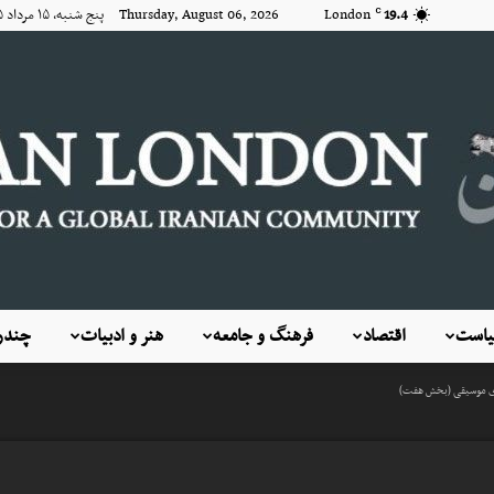
19.4
London
Thursday, August 06, 2026 پنج شنبه, ۱۵ مرداد ۱۴۰۵
C
است
اقتصاد
فرهنگ و جامعه
هنر و ادبیات
چندرس
KayhanLondon
‌های موسیقی (بخش هفت)