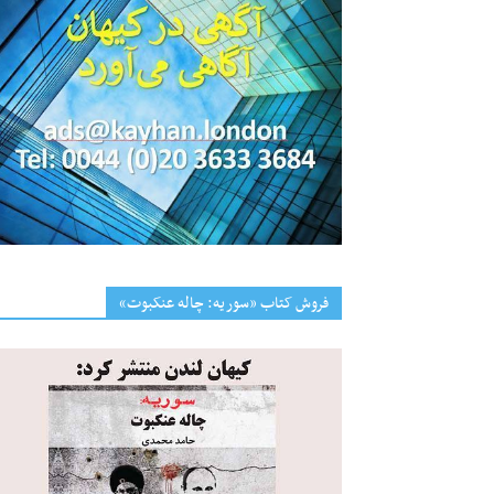
فروش کتاب «سوریه: چاله عنکبوت»