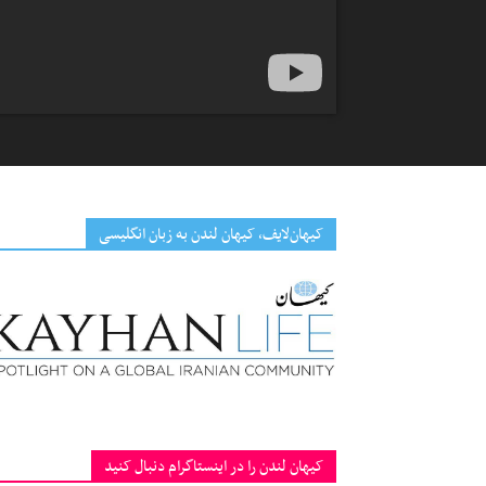
کیهان‌لایف، کیهان لندن به زبان انگلیسی
کیهان لندن را در اینستاگرام دنبال کنید