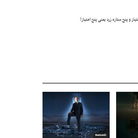
ز و پنج ستاره زرد یعنی پنج امتیاز!
Featured1