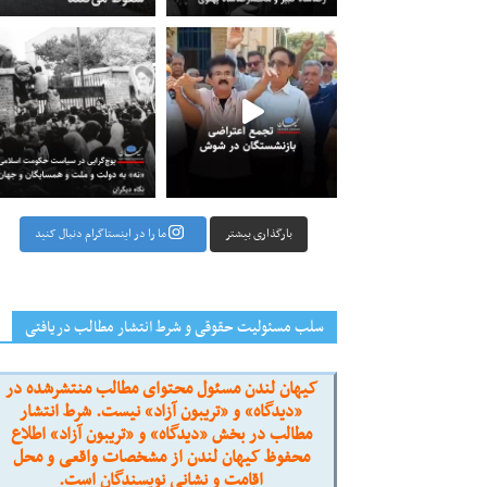
راضی بازنشستگان در شوش جمعی از
‏‏‏ ‏‏ ‏ پوچ‌گرایی در سیاست حکومت اسلامی؛ «نه» به
بارگذاری بیشتر
ما را در اینستاگرام دنبال کنید
سلب مسئولیت حقوقی و شرط انتشار مطالب دریافتی
کیهان لندن مسئول محتوای مطالب منتشرشده در
«دیدگاه» و «تریبون آزاد» نیست. شرط انتشار
مطالب در بخش «دیدگاه» و «تریبون آزاد» اطلاع
محفوظ کیهان لندن از مشخصات واقعی و محل
اقامت و نشانی نویسندگان است.