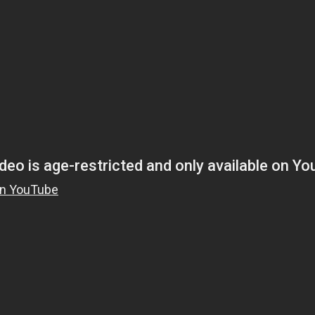
کیهان
لندن