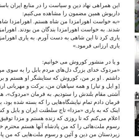
این همراهی نهاد دین و سیاست را در منابع ایران باستان
داریوش همین مضمون را مشاهده می‌کنیم:
«به خواست اهورامزدا من شاه هستم. اهورامزدا شاهی
شدند. به خواست اهورامزدا بندگان من بودند. اهورامزد
یاری کرد تا این شاهی به دست آورم. به یاری اهورامزد
یاری ارزانی فرمود.»
و یا در منشور کوروش می خوانیم:
«مردوک خدای بزرگ دل‌های مردم بابل را به سوی من 
داشتم . او بر من، کوروش که ستایشگر او هستم و بر 
[و ایل و تبار] و همه سپاهیان من، برکت و مهربانی ا
آشتی مقام بلندش را ستودیم. به فرمان «مردوک»، هم
فرمان دادم تمام نیایشگاه‌هایی را که بسته شده بود، ب
اینک که به یاری «مزدا» تاج سلطنت ایران و بابل و 
اعلام می‌کنم که تا روزی که زنده هستم و مزدا توفیق
رسوم ملت‌هائی را که من پادشاه آنها هستم محترم 
زیردستان من دین و آئین و رسوم ملت‌هایی که من پادش