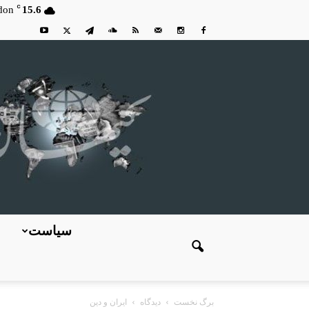
C
don
15.6
سیاست
برگ نخست
دیدگاه
ایران و دین