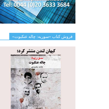
فروش کتاب «سوریه: چاله عنکبوت»