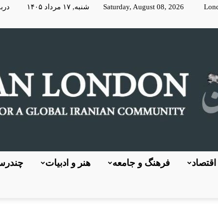
Lon
Saturday, August 08, 2026 شنبه, ۱۷ مرداد ۱۴۰۵
دربا
اقتصاد
فرهنگ و جامعه
هنر و ادبیات
چندرسا
KayhanLondon