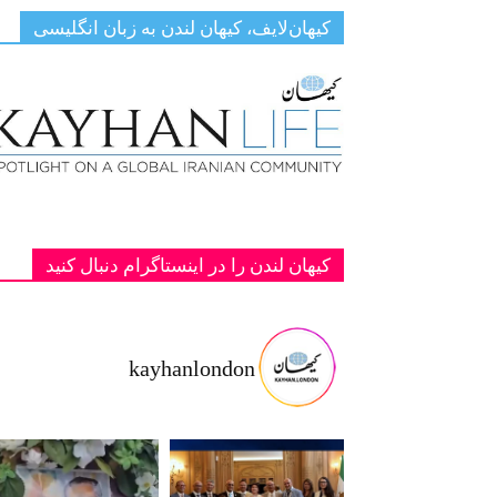
کیهان‌لایف، کیهان لندن به زبان انگلیسی
کیهان لندن را در اینستاگرام دنبال کنید
kayhanlondon
ت با شاهزا
‏‏‏ ‏‏ ‏ دانمارک؛ یادبود دو پادشاه فقید پهلوی ج