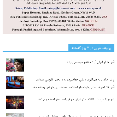
پربیننده‌ترین‌ در ۷ روز گذشته
آمریکا از ایران آزاد چقدر سود می‌برد؟
پایان دادن به همکاری «علی جوانمردی» با بخش فارسی صدای
آمریکا؛ احمد باطبی خواستار اصلاحات ساختاری در این رسانه شد
نیویورک پست: انقلاب در ایران ممکن است هر لحظه رخ دهد
بلبشو در مرزهای زمینی ایران و معطل ماندن هزاران کامیون؛