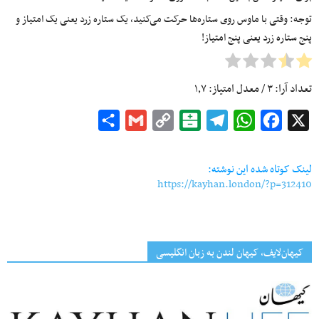
توجه: وقتی با ماوس روی ستاره‌ها حرکت می‌کنید، یک ستاره زرد یعنی یک امتیاز و
پنج ستاره زرد یعنی پنج امتیاز!
تعداد آرا:
۳
/ معدل امتیاز:
۱٫۷
Share
Gmail
Copy
Balatarin
Telegram
WhatsApp
Facebook
X
Link
لینک کوتاه شده این نوشته:
https://kayhan.london/?p=312410
کیهان‌لایف، کیهان لندن به زبان انگلیسی