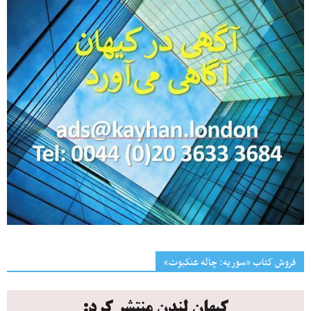
فروش کتاب «سوریه: چاله عنکبوت»