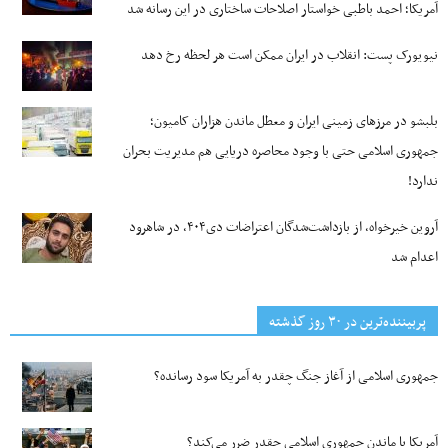
آمریکا؛ احمد باطبی خواستار اصلاحات ساختاری در این رسانه شد
نیویورک پست: انقلاب در ایران ممکن است هر لحظه رخ دهد
بلبشو در مرزهای زمینی ایران و معطل ماندن هزاران کامیون؛
جمهوری اسلامی حتی با وجود محاصره دریایی هم مدیریت بحران
ندارد!
آروین خیرخواه، از بازداشت‌شدگان اعتراضات دی۴۰۴، در شاهرود
اعدام شد
پربیننده‌ترین‌ در ۳۰ روز گذشته
جمهوری اسلامی از آغاز جنگ چقدر به آمریکا سود رسانده؟
آمریکا با ماندن جمهوری اسلامی چقدر ضرر می‌کند؟