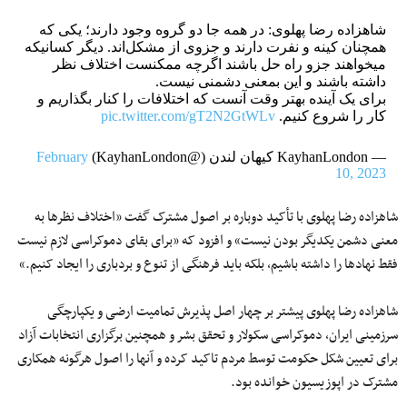
شاهزاده رضا پهلوی: در همه جا دو گروه وجود دارند؛ یکی که
همچنان کینه و نفرت دارند و جزوی از مشکل‌اند. دیگر کسانیکه
میخواهند جزو راه حل باشند اگرچه ممکنست اختلاف نظر
داشته باشند و این بمعنی دشمنی نیست.
برای یک آینده بهتر وقت آنست که اختلافات را کنار بگذاریم و
کار را شروع کنیم.
pic.twitter.com/gT2N2GtWLv
— KayhanLondon کیهان لندن (@KayhanLondon)
February
10, 2023
شاهزاده رضا پهلوی با تأکید دوباره بر اصول مشترک گفت «اختلاف نظرها به
معنی دشمن یکدیگر بودن نیست» و افزود که «برای بقای دموکراسی لازم نیست
فقط نهادها را داشته باشیم،‌ بلکه باید فرهنگی از تنوع و بردباری را ایجاد کنیم.»
شاهزاده رضا پهلوی پیشتر بر چهار اصل پذیرش تمامیت ارضی و یکپارچگی
سرزمینی ایران، دموکراسی سکولار و تحقق بشر و همچنین برگزاری انتخابات آزاد
برای تعیین شکل حکومت توسط مردم تاکید کرده و آنها را اصول هرگونه همکاری
مشترک در اپوزیسیون خوانده بود.