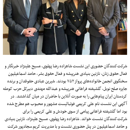
شرکت‌کنندگان حضوری این نشست شاهزاده رضا پهلوی، مسیح علینژاد خبرنگار و
فعال حقوق زنان، نازنین بنیادی هنرپیشه و فعال حقوق بشر، حامد اسماعیلیون
سخنگوی انجمن خانواده‌های پرواز ۷۵۲ بودند. شیرین عبادی حقوقدان و برنده
جایزه صلح نوبل، گلشیفته فراهانی هنرپیشه و عبدالله مهتدی دبیرکل حزب کومله
کردستان ایران پیام‌هایی را به صورت آنلاین با حاضران در میان گذاشتند. در
آگهی این نشست نام علی کریمی فوتبالیست مشهور و محبوب هم مطرح شده
بود اما گلشیفته فراهانی پیامی از سوی خودش و علی کریمی را برای
شرکت‌کنندگان نشست خواند. شاهزاده رضا پهلوی، مسیح علینژاد، نازنین بنیادی
و حامد اسماعیلیون در پنل حضوری نشست و با مدیریت کریم سجادپور شرکت