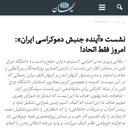
برگ نخست
Featured1
نشست «آینده جنبش دموکراسی ایران»:
امروز فقط اتحاد!
- ملانی ورویر مدیر اجرایی انستیتو «زنان، صلح و امنیت» دانشگاه جرج
تاون در سخنان آغاز این نشست از نازنین انصاری روزنامه‌نگار بین‌المللی و
صاحب امتیاز و مدیرمسئول کیهان لندن و کیهان لایف برای زحماتی که
در این موسسه کشیده و همچنین کریم سجادپور استادیار دانشگاه جرج
تاون و از بنیاد کارنگی برای سازماندهی این نشست سپاسگزاری کرد.
- شاهزاده رضا پهلوی: هدف ما این نیست که تبدیل به شورای رهبری
شویم، هدف ما این است که کمک کنیم چنین شورایی تشکیل شود و
بیشتر احزاب و جریانات «ائتلافی» را که انتظارش را داشتیم تشکیل دهند
تا بتوانند با یک تقسیم کار خوب بر مبنای پروژه‌محوری همه چیزهایی که
به فرایند فروپاشی نظام کمک می‌کند، و وارد مرحله انتقالی شدن را انجام