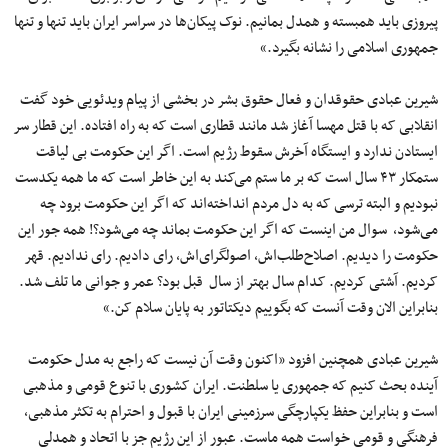
پیروزی باید همبسته و همدل بمانیم. نوک پیکان‌ها در سراسر ایران باید تنها و تنها
جمهوری اسلامی را نشانه بگیرد.»
شیرین عبادی حقوقدان و فعال حقوق بشر در بخشی از پیام ویدئویی خود گفت
انقلابی که با قتل مهسا آغاز شد مانند قطاری است که به راه افتاده. این قطار سر
ایستادن ندارد و ایستگاه آخرش سقوط رژیم است. اگر این حکومت بی لیاقت
ستمکار ۴۳ سال است که بر ما ستم می‌کند به این خاطر است که ما همه یکدست
نبودیم و البته ترسی که به دل مردم انداخته‌اند که اگر این حکومت برود چه
می‌شود، سوال من اینست که اگر این حکومت بماند چه می‌شود؟! همه جور این
حکومت را دیدیم. اصلاح‌طلب‌اش، اصولگرای‌اش، رای دادیم. رای ندادیم. قهر
کردیم. آشتی کردیم. کدام سال بهتر از سال قبل بود؟ عمر و جوانی ما تلف شد.
بنابراین الان وقت آنست که بگوییم دیکتاتور به پایان سلام کن.»
شیرین عبادی همچنین افزود «اکنون وقت آن نیست که راجع به مدل حکومت
آینده بحث کنیم که جمهوری یا سلطنت. ایران کشوری با تنوع قومی و مذهبی
است و بنابراین حفظ یکپارچگی سرزمینی ایران با قبول و احترام به تکثر مذهبی،
فرهنگی و قومی خواست همه ماست. عبور از این رژیم جز با اتحاد و همدلی