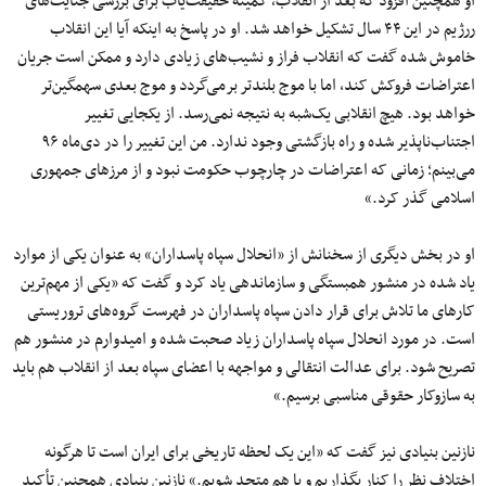
او همچنین افزود که بعد از انقلاب، کمیته حقیقت‌یاب برای بررسی جنایت‌های
ررژیم در این ۴۴ سال تشکیل خواهد شد. او در پاسخ به اینکه آیا این انقلاب
خاموش شده گفت که انقلاب فراز و نشیب‌های زیادی دارد و ممکن است جریان
اعتراضات فروکش کند، اما با موج بلندتر برمی‌گردد و موج بعدی سهمگین‌تر
خواهد بود. هیچ انقلابی یک‌شبه به نتیجه نمی‌رسد. از یکجایی تغییر
اجتناب‌ناپذیر شده و راه بازگشتی وجود ندارد. من این تغییر را در دی‌ماه ۹۶
می‌بینم؛ زمانی که اعتراضات در چارچوب حکومت نبود و از مرزهای جمهوری
اسلامی گذر کرد.»
او در بخش دیگری از سخنانش از «انحلال سپاه پاسداران» به عنوان یکی از موارد
یاد شده در منشور همبستگی و سازماندهی یاد کرد و گفت که «یکی از مهم‌ترین
کارهای ما تلاش برای قرار دادن سپاه پاسداران در فهرست گروه‌های تروریستی
است. در مورد انحلال سپاه پاسداران زیاد صحبت شده و امیدوارم در منشور هم
تصریح شود. برای عدالت انتقالی و مواجهه با اعضای سپاه بعد از انقلاب هم باید
به سازوکار حقوقی مناسبی برسیم.»
نازنین بنیادی نیز گفت که «این یک لحظه تاریخی برای ایران است تا هرگونه
اختلاف نظر را کنار بگذاریم و با هم متحد شویم.» نازنین بنیادی همچنین تأکید