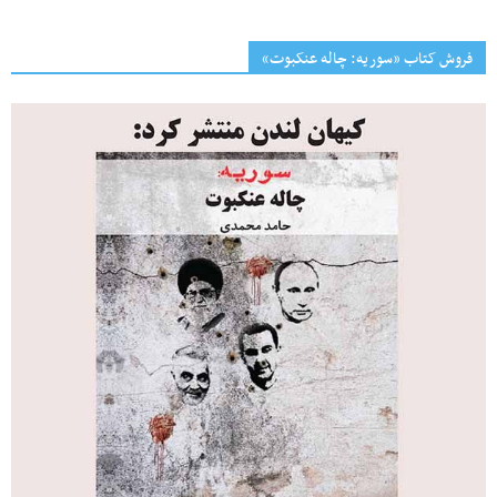
فروش کتاب «سوریه: چاله عنکبوت»