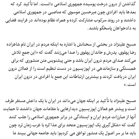
گذاشتن از درون درخت پوسیده جمهوری اسلامی دانست. اما تأکید کرد که
بعدها باید افرادی چون میرحسین موسوی که مناصبی در جمهوری اسلامی
داشتند و در روند سرکوب مشارکت کرده و همراه نظام بوده‌اند در فرایند قضایی
به دادخواهان پاسخگو باشند.
مسیح علینژاد در بخشی از سخنانش با اشاره به اینکه مردم در ایران نام شاهزاده
رضا پهلوی، پدرش و خاندان پهلوی را صدا می‌زنند گفت که «این جمع تلاش
می‌کند صدای مردم درون ایران باشد و حتی پیشنویس متن منشوری که برای
همبستگی و سازماندهی در اپوزیسیون در دست تنظیم است را از فعالان درون
ایران دریافت کردند و بیشترین ارتباطات این جمع با افرادی در درون ایران
است.»
مسیح علینژاد با تأکید بر اینکه جهان می‌داند در ایران با یک داعش مستقر طرف
است و پیشتر هم فعالان اپوزیسیون دیدارهایی با مقامات جهان داشتند تا حمایت
آنها از مبارزات مردم ایران و ایستادگی در برابر جمهوری اسلامی را جلب کنند
گفت که «شکل‌گیری یک اپوزیسیون متحد برای مذاکره با غرب زمان بُرد چون
باید ما بر سر اصول یک منشور توافق می کردیم؛ باید جامعه جهانی ببیند ما