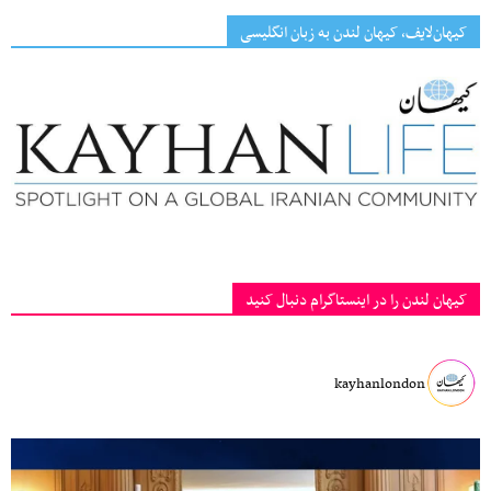
کیهان‌لایف، کیهان لندن به زبان انگلیسی
کیهان لندن را در اینستاگرام دنبال کنید
kayhanlondon