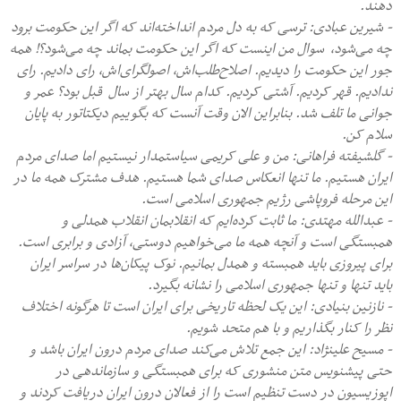
دهند.
- شیرین عبادی: ترسی که به دل مردم انداخته‌اند که اگر این حکومت برود
چه می‌شود، سوال من اینست که اگر این حکومت بماند چه می‌شود؟! همه
جور این حکومت را دیدیم. اصلاح‌طلب‌اش، اصولگرای‌اش، رای دادیم. رای
ندادیم. قهر کردیم. آشتی کردیم. کدام سال بهتر از سال قبل بود؟ عمر و
جوانی ما تلف شد. بنابراین الان وقت آنست که بگوییم دیکتاتور به پایان
سلام کن.
- گلشیفته فراهانی: من و علی کریمی سیاستمدار نیستیم اما صدای مردم
ایران هستیم. ما تنها انعکاس صدای شما هستیم. هدف مشترک همه ما در
این مرحله فروپاشی رژیم جمهوری اسلامی است.
- عبدالله مهتدی: ما ثابت کرده‌ایم که انقلابمان انقلاب همدلی و
همبستگی است و آنچه همه ما می‌خواهیم دوستی، آزادی و برابری است.
برای پیروزی باید همبسته و همدل بمانیم. نوک پیکان‌ها در سراسر ایران
باید تنها و تنها جمهوری اسلامی را نشانه بگیرد.
- نازنین بنیادی: این یک لحظه تاریخی برای ایران است تا هرگونه اختلاف
نظر را کنار بگذاریم و با هم متحد شویم.
- مسیح علینژاد: این جمع تلاش می‌کند صدای مردم درون ایران باشد و
حتی پیشنویس متن منشوری که برای همبستگی و سازماندهی در
اپوزیسیون در دست تنظیم است را از فعالان درون ایران دریافت کردند و