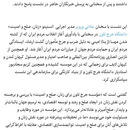
داشتند و پس از سخنانی به پرسش خبرنگاران حاضر در نشست پاسخ دادند.
این نشست با سخنان
ملانی ورویر
مدیر اجرایی انستیتو «زنان، صلح و امنیت»
دانشگاه جرج تاون
در سخنانی با یادآوری آغاز انقلاب مردم ایران که از کشته
شدن مهسا (ژینا) امینی به دلیل ضرب و جرح مأموران گشت ارشاد، ایستادگی
مردم ایران و حمایت مردم جهان از مبارزات مردم ایران آغاز شد. او همچنین از
نازنین انصاری روزنامه‌نگار بین‌المللی و صاحب امتیاز و مدیرمسئول کیهان لندن و
کیهان لایف برای زحماتی که در این موسسه کشیده و همچنین کریم سجادپور
استادیار دانشگاه جرج تاون و از بنیاد کارنگی برای سازماندهی این نشست
سپاسگزاری کرد.
گفتنی است که «مؤسسه جرج تاون برای زنان، صلح و امنیت» با بررسی و برجسته
کردن نقش زنان در ایجاد صلح و رشد و توسعه اقتصادی، به ترسیم جهان باثبات‌تر
و پایدار، صلح‌آمیزتر و عادلانه‌تر می‌پردازد. این مؤسسه در مورد وظایف و
مسئولیت خود می‌نویسد «ما در تحقیقات پیشرفته در مورد نقش زنان و
تلاش‌های آنان برای صلح و امنیت، توانمندسازی اقتصادی، مقابله با افراط‌گرایی