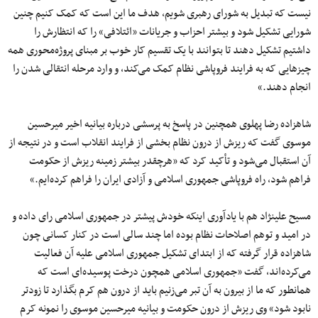
نیست که تبدیل به شورای رهبری شویم، هدف ما این است که کمک کنیم چنین
شورایی تشکیل شود و بیشتر احزاب و جریانات «ائتلافی» را که انتظارش را
داشتیم تشکیل دهند تا بتوانند با یک تقسیم کار خوب بر مبنای پروژه‌محوری همه
چیزهایی که به فرایند فروپاشی نظام کمک می‌کند، و وارد مرحله انتقالی شدن را
انجام دهند.»
شاهزاده رضا پهلوی همچنین در پاسخ به پرسشی درباره بیانیه اخیر میرحسین
موسوی گفت که ریزش از درون نظام بخشی از فرایند انقلاب است و در نتیجه از
آن استقبال می‌شود و تأکید کرد که «هرچقدر بیشتر زمینه ریزش از حکومت
فراهم شود، راه فروپاشی جمهوری اسلامی و آزادی ایران را فراهم کرده‌ایم.»
مسیح علینژاد هم با یادآوری اینکه خودش پیشتر در جمهوری اسلامی رای داده و
در امید و توهم اصلاحات نظام بوده اما چند سالی است در کنار کسانی چون
شاهزاده قرار گرفته که از ابتدای تشکیل جمهوری اسلامی علیه آن فعالیت
می‌کرده‌اند، گفت «جمهوری اسلامی همچون درخت پوسیده‌ای است که
همانطور که ما از بیرون به آن تبر می‌زنیم باید از درون هم کرم بگذارد تا زودتر
نابود شود» وی ریزش‌ از درون حکومت و بیانیه میرحسین موسوی را نمونه کرم