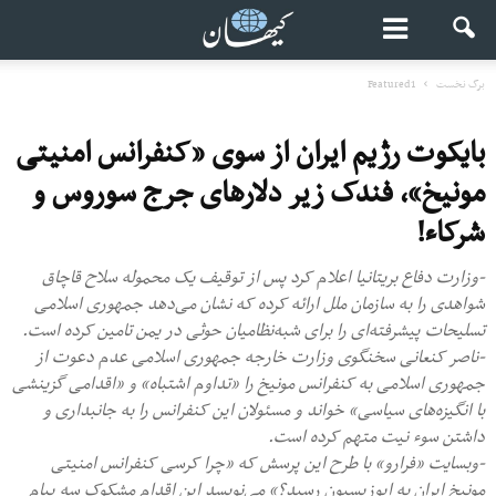
برگ نخست
Featured1
بایکوت رژیم ایران از سوی «کنفرانس امنیتی
مونیخ»، فندک زیر دلارهای جرج سوروس و
شرکاء!
-وزارت دفاع بریتانیا اعلام کرد پس از توقیف یک محموله سلاح قاچاق
شواهدی را به سازمان ملل ارائه کرده که نشان می‌دهد جمهوری اسلامی
تسلیحات پیشرفته‌ای را برای شبه‌نظامیان حوثی در یمن تامین کرده است.
-ناصر کنعانی سخنگوی وزارت خارجه جمهوری اسلامی عدم دعوت از
جمهوری اسلامی به کنفرانس مونیخ را «تداوم اشتباه» و «اقدامی گزینشی
با انگیزه‌های سیاسی»‌ خواند و مسئولان این کنفرانس را به جانبداری و
داشتن سوء نیت متهم کرده است.
-وبسایت «فرارو» با طرح این پرسش که «چرا کرسی کنفرانس امنیتی
مونیخ ایران به اپوزیسیون رسید؟» می‌نویسد این اقدام مشکوک سه پیام