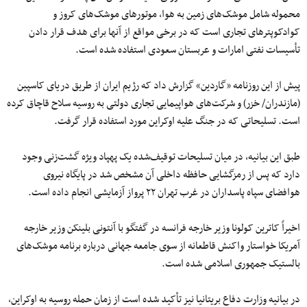
محموله شامل موشک‌های زمین به هوا، موتورهای موشک‌های کروز و
کوادکوپترهای تجاری است که در برخی مواقع از آنها برای هدف قرار دادن
تأسیسات نفتی امارات و عربستان سعودی استفاده شده است.
پیش از این روزنامه «گاردین» گزارش داد که رژیم ایران از طریق دریای کاسپین
(مازندران/ خزر) و شرکت‌های هواپیمایی تجاری دولتی به روسیه سلاح قاچاق کرده
است. تسلیحاتی که در جنگ علیه اوکراین مورد استفاده قرار گرفت.
طبق این بیانیه، در میان تسلیحات توقیف‌شده یک پهپاد ویژه گشت‌زنی وجود
دارد که پس از رمزگشایی حافظه داخلی آن مشخص شد در پایگاه نیروی
هوافضای سپاه پاسداران در غرب تهران ٢٢ پرواز آزمایشی انجام داده است.
اخیراً کاترین کولونا وزیر خارجه فرانسه در گفتگو با آنتونی بلینکن وزیر خارجه
آمریکا خواستار واکنش قاطعانه از سوی جامعه جهانی درباره برنامه موشک‌های
بالستیک جمهوری اسلامی شده است.
در بیانیه وزارت دفاع بریتانیا نیز تأکید شده است از زمان حمله روسیه به اوکراین،