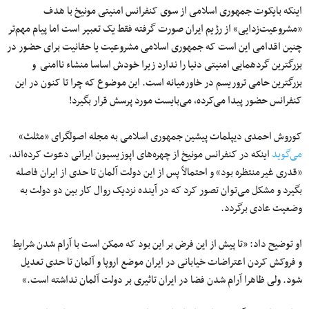
اینکه بایکوت جمهوری اسلامی از سوی کنفرانس امنیتی مونیخ با هدف
«مشروعیت‌زدایی» از رژیم ایران صورت گرفته فقط یک تعبیر است اما پیام مهم‌تر
چنین اقدامی این است که جمهوری اسلامی مشروعیت یا حقانیت برای حضور در
بزرگترین گردهمایی امنیتی دنیا را ندارد زیرا خودش اساسا منشاء ناامنی و
بزرگترین حامی تروریسم در خاورمیانه است. این موضوع که چرا تا کنون در این
کنفرانس حضور پیدا می‌کرده، می‌بایست مورد پرسش قرار بگیرد!
کوروش احمدی دیپلمات پیشین جمهوری اسلامی به مجله اصولگرای «مثلث»
می‌گوید
اینکه در کنفرانس مونیخ از چهره‌های اپوزیسیون ایرانی دعوت کرده‌اند،
«قدری غیرمنتظره بود» و احتمالاً پس از این دولت آلمان تا حدی از ایران فاصله
بگیرد و مشکل می‌توان تصور کرد که در آینده نزدیک روال کار بین دو دولت به
وضعیت عادی برگردد.
او توضیح داد: «تا پیش از این فرض بر این بود که ممکن است با آرام شدن شرایط
و فروکش کردن اعتراضات خیابانی در ایران موضع اروپا و آلمان تا حدی تعدیل
شود. ولی ظاهرا آرام شدن فضا در ایران تاثیری بر دولت آلمان نداشته است.»