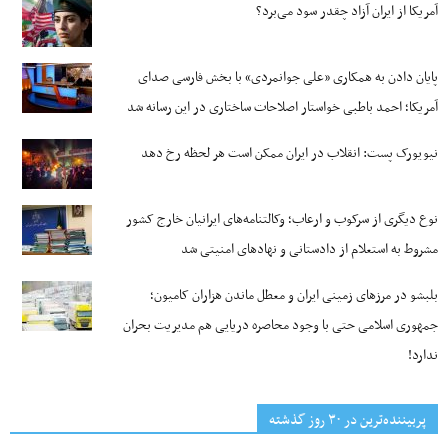
آمریکا از ایران آزاد چقدر سود می‌برد؟
پایان دادن به همکاری «علی جوانمردی» با بخش فارسی صدای
آمریکا؛ احمد باطبی خواستار اصلاحات ساختاری در این رسانه شد
نیویورک پست: انقلاب در ایران ممکن است هر لحظه رخ دهد
نوع دیگری از سرکوب و ارعاب؛ وکالتنامه‌های ایرانیان خارج کشور
مشروط به استعلام از دادستانی و نهادهای امنیتی شد
بلبشو در مرزهای زمینی ایران و معطل ماندن هزاران کامیون؛
جمهوری اسلامی حتی با وجود محاصره دریایی هم مدیریت بحران
ندارد!
پربیننده‌ترین‌ در ۳۰ روز گذشته