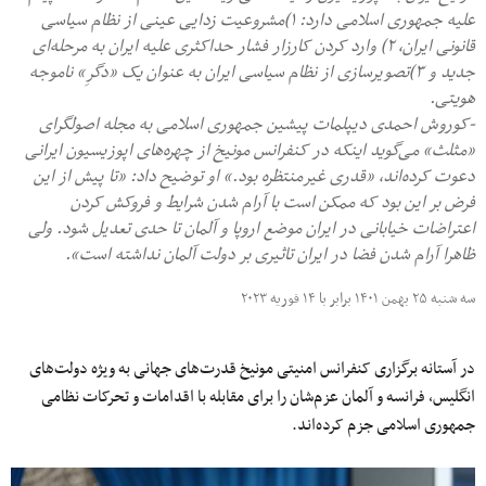
علیه جمهوری اسلامی دارد: ۱)مشروعیت زدایی عینی از نظام سیاسی
قانونی ایران، ۲) وارد کردن کارزار فشار حداکثری علیه ایران به مرحله‌ای
جدید و ۳)تصویرسازی از نظام سیاسی ایران به عنوان یک «دگرِ» ناموجه
هویتی.
-کوروش احمدی دیپلمات پیشین جمهوری اسلامی به مجله اصولگرای
«مثلث» می‌گوید اینکه در کنفرانس مونیخ از چهره‌های اپوزیسیون ایرانی
دعوت کرده‌اند، «قدری غیرمنتظره بود.» او توضیح داد: «تا پیش از این
فرض بر این بود که ممکن است با آرام شدن شرایط و فروکش کردن
اعتراضات خیابانی در ایران موضع اروپا و آلمان تا حدی تعدیل شود. ولی
ظاهرا آرام شدن فضا در ایران تاثیری بر دولت آلمان نداشته است».
سه شنبه ۲۵ بهمن ۱۴۰۱ برابر با ۱۴ فوریه ۲۰۲۳
در آستانه برگزاری کنفرانس امنیتی مونیخ قدرت‌های جهانی به ویژه دولت‌های
انگلیس، فرانسه و آلمان عزم‌شان را برای مقابله با اقدامات و تحرکات نظامی
جمهوری اسلامی جزم کرده‌اند.