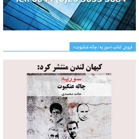
فروش کتاب «سوریه: چاله عنکبوت»