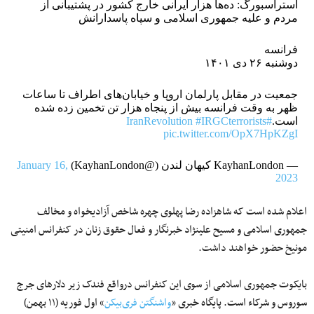
استراسبورگ: ده‌ها هزار ایرانی خارج کشور در پشتیبانی از
مردم و علیه جمهوری اسلامی و سپاه پاسدارانش
فرانسه
دوشنبه ۲۶ دی ۱۴۰۱
جمعیت در مقابل پارلمان اروپا و خیابان‌های اطراف تا ساعات
ظهر به وقت فرانسه بیش از پنجاه هزار تن تخمین زده شده
است.
#IranRevolution
#IRGCterrorists
pic.twitter.com/OpX7HpKZgI
— KayhanLondon کیهان لندن (@KayhanLondon)
January 16,
2023
اعلام شده است که شاهزاده رضا پهلوی چهره شاخص آزادیخواه و مخالف
جمهوری اسلامی و مسیح علینژاد خبرنگار و فعال حقوق زنان در کنفرانس امنیتی
مونیخ حضور خواهند داشت.
بایکوت جمهوری اسلامی از سوی این کنفرانس درواقع فندک زیر دلارهای جرج
سوروس و شرکاء است. پایگاه خبری «
واشنگتن فری‌بیکن
» اول فوریه (۱۱ بهمن)