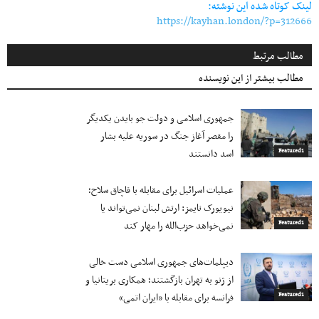
لینک کوتاه شده این نوشته:
https://kayhan.london/?p=312666
مطالب مرتبط
مطالب بیشتر از این نویسنده
جمهوری اسلامی و دولت جو بایدن یکدیگر
را مقصر آغاز جنگ در سوریه علیه بشار
اسد دانستند
Featured1
عملیات اسرائیل برای مقابله با قاچاق سلاح؛
نیویورک تایمز: ارتش لبنان نمی‌تواند یا
نمی‌خواهد حزب‌الله را مهار کند
Featured1
دیپلمات‌های جمهوری اسلامی دست خالی
از ژنو به تهران بازگشتند؛ همکاری بریتانیا و
فرانسه برای مقابله با «ایران اتمی»
Featured1