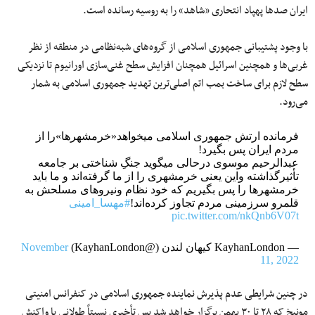
ایران صدها پهپاد انتحاری «شاهد» را به روسیه رسانده است.
با وجود پشتیبانی جمهوری اسلامی از گروه‌های شبه‌نظامی در منطقه از نظر
غربی‌ها و همچنین اسرائیل همچنان افزایش سطح غنی‌سازی اورانیوم تا نزدیکی
سطح لازم برای ساخت بمب اتم اصلی‌ترین تهدید جمهوری اسلامی به شمار
می‌رود.
فرمانده ارتش جمهوری اسلامی میخواهد«خرمشهرها»را از
مردم ایران پس بگیرد!
عبدالرحیم موسوی درحالی میگوید جنگِ شناختی بر جامعه
تأثیرگذاشته واین یعنی خرمشهری را از ما گرفته‌اند و ما باید
خرمشهرها را پس بگیریم که خود نظام ونیروهای مسلحش به
قلمرو سرزمینی مردم تجاوز کرده‌اند!
#مهسا_امینی
pic.twitter.com/nkQnb6V07t
— KayhanLondon کیهان لندن (@KayhanLondon)
November
11, 2022
در چنین شرایطی عدم پذیرش نماینده جمهوری اسلامی در کنفرانس امنیتی
مونیخ که ۲۸ تا ۳۰ بهمن برگزار خواهد شد پس تأخیری نسبتاً طولانی با واکنش