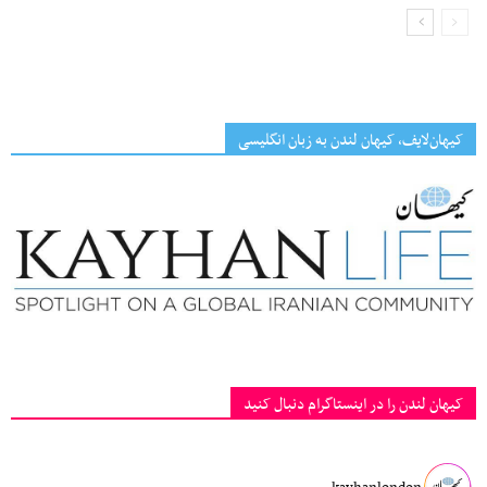
کیهان‌لایف، کیهان لندن به زبان انگلیسی
کیهان لندن را در اینستاگرام دنبال کنید