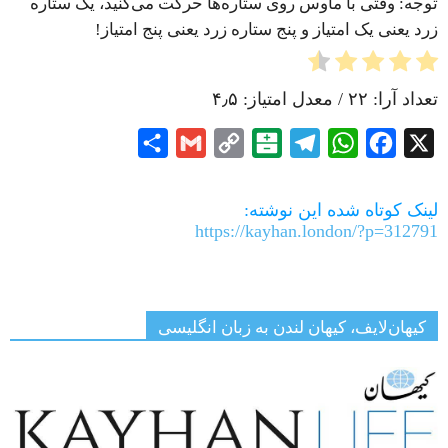
توجه: وقتی با ماوس روی ستاره‌ها حرکت می‌کنید، یک ستاره
زرد یعنی یک امتیاز و پنج ستاره زرد یعنی پنج امتیاز!
تعداد آرا:
۲۲
/ معدل امتیاز:
۴٫۵
Share
Gmail
Copy
Balatarin
Telegram
WhatsApp
Facebook
X
Link
لینک کوتاه شده این نوشته:
https://kayhan.london/?p=312791
کیهان‌لایف، کیهان لندن به زبان انگلیسی