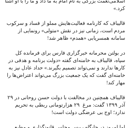
اسلامی‌نعمت بزرگی به نام امام به ما داد و ما را با او آشنا
کرد.»
قالیباف که کارنامه‌ فعالیت‌هایش مملو از فساد و سرکوب
مردم است، زمانی نیز در نقش «متولی» رونمایی از
سامانه همسریابی «همدم» ظاهر شد!
در ‎بولتن محرمانه خبرگزاری فارس برای فرمانده کل
سپاه، قالیباف به خامنه‌ای گفته «دولت برنامه و هدفی در
کارها ندارند و نمی‌تواند تصمیم بگیرند.» حداد عادل نیز به
خامنه‌ای گفت که یک جمعیت بزرگ می‌تواند اعتراض‌ها را
مهار کند!
‏قالیباف همچنین در مخالفت با دولت حسن روحانی در ۲۹
آذر ۱۳۹۹ گفت: مرغ ۲۹ هزارتومانی ربطی به تحریم
ندارد؛ اوج بی عرضگی دولت است!
اما امروز در جایگاه رییس مجلس قانونگذاری و مطیع