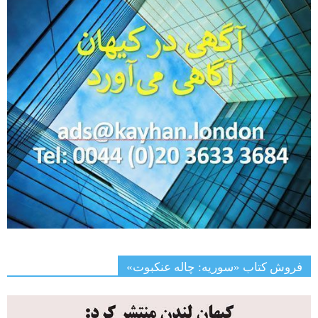
فروش کتاب «سوریه: چاله عنکبوت»