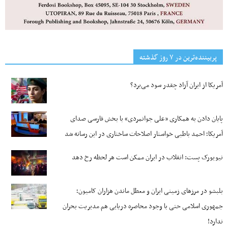
پربیننده‌ترین‌ در ۷ روز گذشته
آمریکا از ایران آزاد چقدر سود می‌برد؟
پایان دادن به همکاری «علی جوانمردی» با بخش فارسی صدای
آمریکا؛ احمد باطبی خواستار اصلاحات ساختاری در این رسانه شد
نیویورک پست: انقلاب در ایران ممکن است هر لحظه رخ دهد
بلبشو در مرزهای زمینی ایران و معطل ماندن هزاران کامیون؛
جمهوری اسلامی حتی با وجود محاصره دریایی هم مدیریت بحران
ندارد!