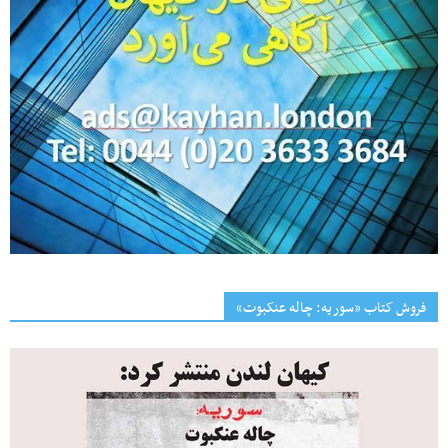
فروش کتاب «سوریه: چاله عنکبوت»