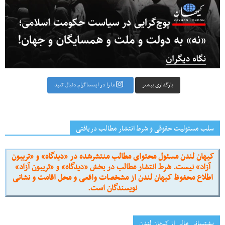
بارگذاری بیشتر
ما را در اینستاگرام دنبال کنید
سلب مسئولیت حقوقی و شرط انتشار مطالب دریافتی
کیهان لندن مسئول محتوای مطالب منتشرشده در «دیدگاه» و «تریبون
آزاد» نیست. شرط انتشار مطالب در بخش «دیدگاه» و «تریبون آزاد»
اطلاع محفوظ کیهان لندن از مشخصات واقعی و محل اقامت و نشانی
نویسندگان است.
پشتیبانی مالی از کیهانِ لندن