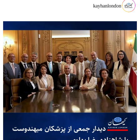
kayhanlondon