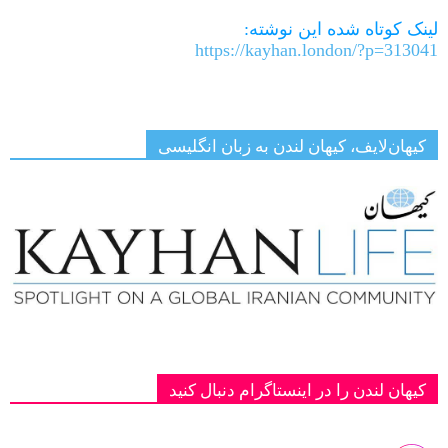
لینک کوتاه شده این نوشته:
https://kayhan.london/?p=313041
کیهان‌لایف، کیهان لندن به زبان انگلیسی
کیهان لندن را در اینستاگرام دنبال کنید