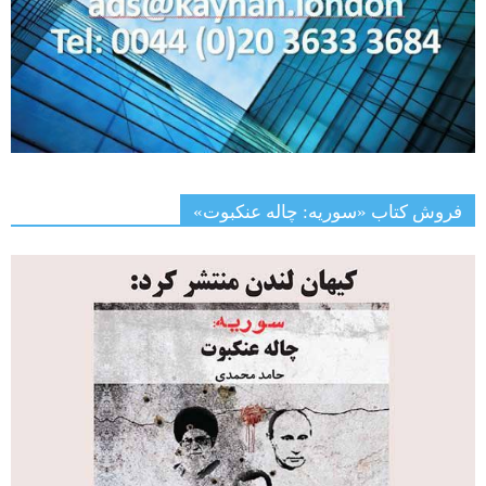
فروش کتاب «سوریه: چاله عنکبوت»