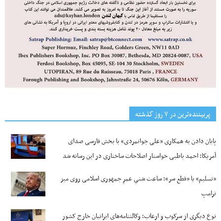
پربیننده‌ترین‌ در ۷ روز گذشته
پایان دادن به همکاری «علی جوانمردی» با بخش فارسی صدای
آمریکا؛ احمد باطبی خواستار اصلاحات ساختاری در این رسانه شد
«تسلیم» یا «قطع سر»؛ ساعت شنیِ عمرِ جمهوری اسلامی روی میز
ترامپ
نوع دیگری از سرکوب و ارعاب؛ وکالتنامه‌های ایرانیان خارج کشور