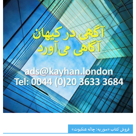
فروش کتاب «سوریه: چاله عنکبوت»