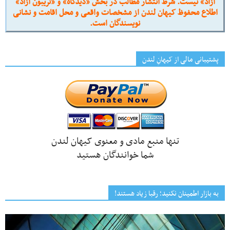
آزاد» نیست. شرط انتشار مطالب در بخش «دیدگاه» و «تریبون آزاد»
اطلاع محفوظ کیهان لندن از مشخصات واقعی و محل اقامت و نشانی
نویسندگان است.
پشتیبانی مالی از کیهانِ لندن
تنها منبع مادی و معنوی کیهان لندن
شما خوانندگان هستید
به بازار اطمینان نکنید؛ رقبا زیاد هستند!