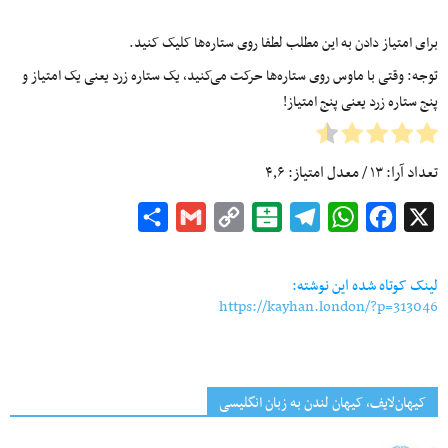
برای امتیاز دادن به این مطلب لطفا روی ستاره‌ها کلیک کنید.
توجه: وقتی با ماوس روی ستاره‌ها حرکت می‌کنید، یک ستاره زرد یعنی یک امتیاز و
پنج ستاره زرد یعنی پنج امتیاز!
تعداد آرا:
۱۳
/ معدل امتیاز:
۴٫۶
Share
Gmail
Copy
Balatarin
Telegram
WhatsApp
Facebook
X
Link
لینک کوتاه شده این نوشته:
https://kayhan.london/?p=313046
کیهان‌لایف، کیهان لندن به زبان انگلیسی