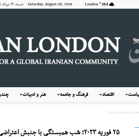
13.3
London
Saturday, August 08, 2026 شنبه, ۱۷ مرداد ۱۴۰۵
C
است
اقتصاد
فرهنگ و جامعه
هنر و ادبیات
چندرس
KayhanLondon
۲۵ فوریه ۲۰۲۳؛ شب همبستگی با جنبش اعت