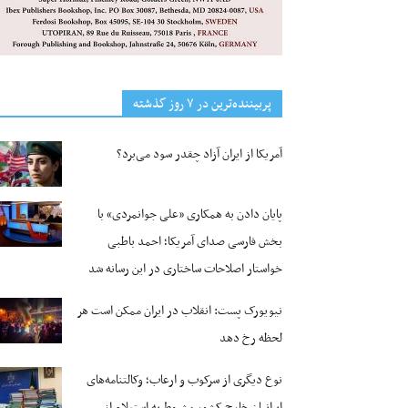
پربیننده‌ترین‌ در ۷ روز گذشته
آمریکا از ایران آزاد چقدر سود می‌برد؟
پایان دادن به همکاری «علی جوانمردی» با
بخش فارسی صدای آمریکا؛ احمد باطبی
خواستار اصلاحات ساختاری در این رسانه شد
نیویورک پست: انقلاب در ایران ممکن است هر
لحظه رخ دهد
نوع دیگری از سرکوب و ارعاب؛ وکالتنامه‌های
ایرانیان خارج کشور مشروط به استعلام از