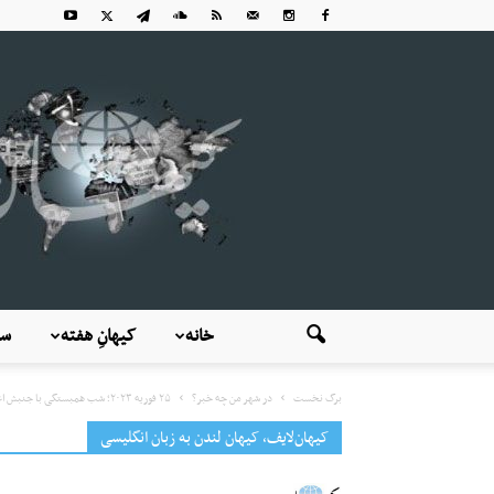
خانه
کیهانِ هفته
سی
برگ نخست
در شهر من چه خبر؟
۲۵ فوریه ۲۰۲۳؛ شب همبستگی با جنبش اعتراضی مردم ایران و اجرای...
کیهان‌لایف، کیهان لندن به زبان انگلیسی