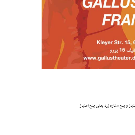
ز و پنج ستاره زرد یعنی پنج امتیاز!