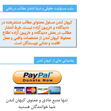
سلب مسئولیت حقوقی و شرط انتشار مطالب دریافتی
کیهان لندن مسئول محتوای مطالب منتشرشده در
«دیدگاه» و «تریبون آزاد» نیست. شرط انتشار
مطالب در بخش «دیدگاه» و «تریبون آزاد» اطلاع
محفوظ کیهان لندن از مشخصات واقعی و محل
اقامت و نشانی نویسندگان است.
پشتیبانی مالی از کیهانِ لندن
تنها منبع مادی و معنوی کیهان لندن
شما خوانندگان هستید