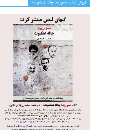
فروش کتاب «سوریه: چاله عنکبوت»