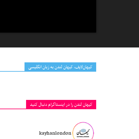
کیهان‌لایف، کیهان لندن به زبان انگلیسی
کیهان لندن را در اینستاگرام دنبال کنید
kayhanlondon