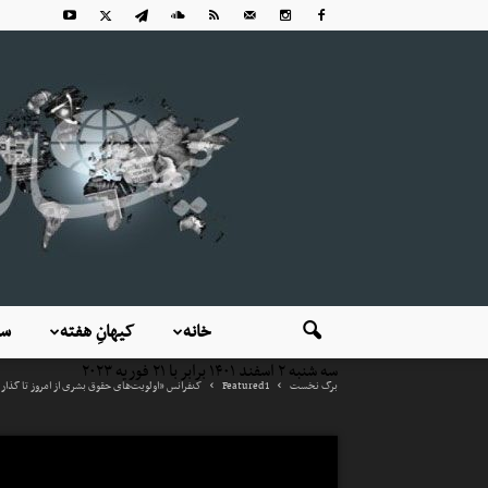
خانه
کیهانِ هفته
سی
سه شنبه ۲ اسفند ۱۴۰۱ برابر با ۲۱ فوریه ۲۰۲۳
برگ نخست
Featured1
کنفرانس «اولویت‌های حقوق بشری از امروز تا گذار