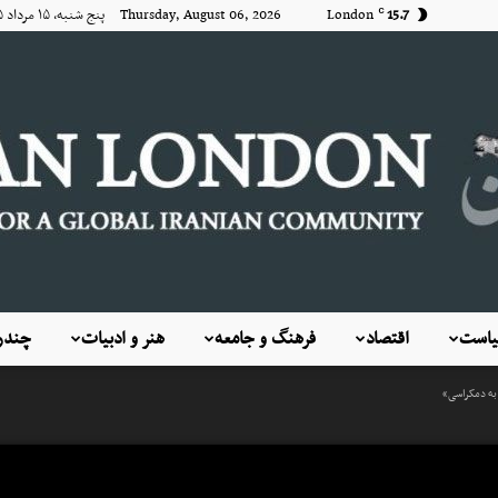
15.7
London
Thursday, August 06, 2026 پنج شنبه, ۱۵ مرداد ۱۴۰۵
C
است
اقتصاد
فرهنگ و جامعه
هنر و ادبیات
چندرس
KayhanLondon
 به دمکراسی»