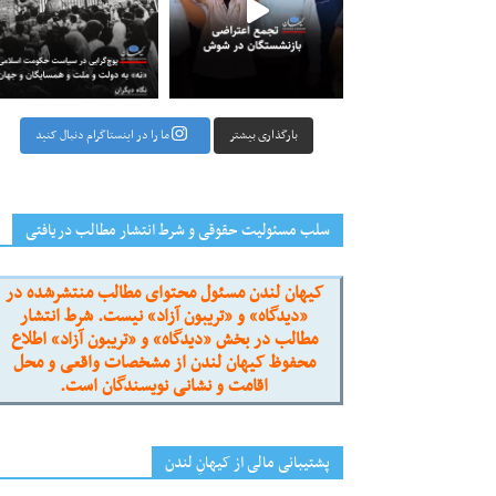
بارگذاری بیشتر
ما را در اینستاگرام دنبال کنید
سلب مسئولیت حقوقی و شرط انتشار مطالب دریافتی
کیهان لندن مسئول محتوای مطالب منتشرشده در
«دیدگاه» و «تریبون آزاد» نیست. شرط انتشار
مطالب در بخش «دیدگاه» و «تریبون آزاد» اطلاع
محفوظ کیهان لندن از مشخصات واقعی و محل
اقامت و نشانی نویسندگان است.
پشتیبانی مالی از کیهانِ لندن