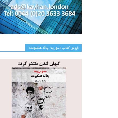
فروش کتاب «سوریه: چاله عنکبوت»