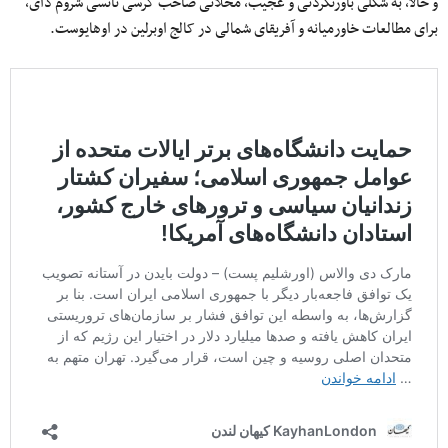
و حالا، به شکلی باورنکردنی و عجیب، محلاتی صاحب کرسی نانسی شروم دای،
برای مطالعات خاورمیانه و آفریقای شمالی در کالج اوبرلین در اوهایوست.