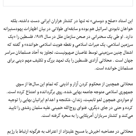
این استاد «صلح و دوستی» نه تنها در کشتار هزاران ایرانی دست داشته، بلکه
خواهان نابودی اسرائیل هم بوده و سابقه‌ای طولانی در بیان اظهارات یهودستیزانه
دارد. او طی یک سخنرانی در صحن سازمان ملل در سال ۱۹۸۹، فلسطین را «یک
سرزمین اسلامی، یک میراث اسلامی و نقطه هویت اسلامی خوانده» و گفته که
اشغال چنین سرزمینی توسط غاصبان صهیونیست، تجاوز به آحاد مسلمانان سراسر
جهان است . محلاتی آزادی فلسطین را یک تعهد بزرگ و تکلیف مهم دینی برای
مسلمانان خوانده است.
محلاتی همچنین از محکوم کردن آزار و اذیتی که تمام این سال‌ها از سوی
جمهوری اسلامی متوجه جامعه بهایی شده، روی برگردانده و امتناع کرده است.
او مواردی همچون لغو تابعیت، زندان، شکنجه و اعدام ایرانیان بهایی را توجیه
کرده و حتی در جای دیگری، فتوای روح‌الله خمینی علیه سلمان رشدی را تایید
می‌کند و کشتار سربازان آمریکایی را به سخره گرفته است.
محلاتی در مصاحبه اخیرش با مسیح علینژاد از اعتراف به هرگونه ارتباط با رژیم