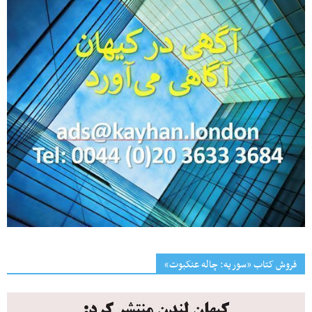
فروش کتاب «سوریه: چاله عنکبوت»