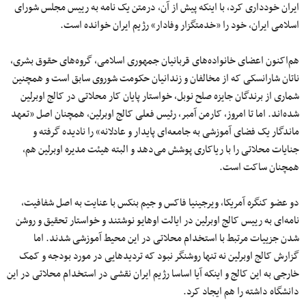
ایران خودداری کرد، با اینکه پیش از آن، درمتن یک نامه به رییس مجلس شورای
اسلامی ایران، خود را «خدمتگزار وفادار» رژیم ایران خوانده است.
هم‌اکنون اعضای خانواده‌های قربانیان جمهوری اسلامی، گروه‌های حقوق بشری،
ناتان شارانسکی که از مخالفان و زندانیان حکومت شوروی سابق است و همچنین
شماری از برندگان جایزه صلح نوبل، خواستار پایان کار محلاتی در کالج اوبرلین
شده‌اند. اما تا امروز، کارمن آمبر، رئیس فعلی کالج اوبرلین، همچنان اصل «تعهد
ماندگار یک فضای آموزشی به جامعه‌ای پایدار و عادلانه» را نادیده گرفته و
جنایات محلاتی را با ریاکاری پوشش می‌دهد و البته هیئت مدیره اوبرلین هم،
همچنان ساکت است.
دو عضو کنگره آمریکا، ویرجینیا فاکس و جیم بنکس با عنایت به اصل شفافیت،
نامه‌ای به رییس کالج اوبرلین در ایالت اوهایو نوشتند و خواستار تحقیق و روشن
شدن جزییات مرتبط با استخدام محلاتی در این محیط آموزشی شدند. اما
گزارش کالج اوبرلین نه تنها روشنگر نبود که تردیدهایی در مورد بودجه و کمک
خارجی به این کالج و اینکه آیا اساسا رژیم ایران نقشی در استخدام محلاتی در این
دانشگاه داشته را هم ایجاد کرد.