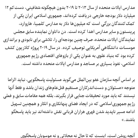
مدارس ایالات متحده از سال ۲۰۱۳ تا ۲۰۱۹ بدون هیچگونه شفافیتی، دست‌کم ۱۲
میلیارد دلار بودجه خارجی دریافت کرده‌اند، جمهوری اسلامی ایران یکی از
کمک‌کنندگان بزرگی است که میلیون‌ها دلار به مدارس کلمبیا، هاروارد،
پرینستون و سایر مدارس اهدا کرده است. دن داناوان نماینده سابق مجلس
نمایندگان ایالات متحده، صرف چنین بودجه‌ای را، تلاشی برای نابودی و براندازی
موسسات دانشگاهی آمریکایی توصیف کرده. در سال ۲۰۱۹ پروژه کلاریون کشف
کرده بود که بنیاد علوی به عنوان یکی از بازوهای اقتصادی رژیم جمهوری
اسلامی، نفوذ بسیاری بر مساجد و مدارس ایالات متحده داشته است.
بر اساس آنچه سازمان عفو بین‌الملل می‌گوید مسئولیت پاسخگویی، نباید الزاما
متوجه «مسئولان و دست‌اندرکاران مستقیم قتل‌عام‌های زندان باشد و فقط آنها
نیستند که باید مورد تحقیقات جنایی قرار بگیرند، بلکه همه مقامات سابق و فعلی
رژیم جمهوری‌اسلامی که در ایجاد فضای پنهانکاری و انکار و همچنین تسهیل
ادامه مسیر ناپدید شدن قهری هزاران قربانی نقش داشته‌اند نیز باید پاسخگو
باشند.»
آنچه روشن است، اینست که تا حال نه محلاتی و نه موسویان پاسخگوی