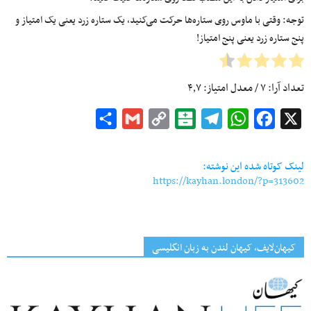
توجه: وقتی با ماوس روی ستاره‌ها حرکت می‌کنید، یک ستاره زرد یعنی یک امتیاز و
پنج ستاره زرد یعنی پنج امتیاز!
تعداد آرا:
۷
/ معدل امتیاز:
۴٫۷
Share
Gmail
Copy
Balatarin
Telegram
WhatsApp
Facebook
X
Link
لینک کوتاه شده این نوشته:
https://kayhan.london/?p=313602
کیهان‌لایف، کیهان لندن به زبان انگلیسی