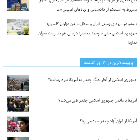
نوع دیگری از سرکوب و ارعاب؛ وکالتنامه‌های ایرانیان خارج کشور
مشروط به استعلام از دادستانی و نهادهای امنیتی شد
بلبشو در مرزهای زمینی ایران و معطل ماندن هزاران کامیون؛
جمهوری اسلامی حتی با وجود محاصره دریایی هم مدیریت بحران
ندارد!
پربیننده‌ترین‌ در ۳۰ روز گذشته
جمهوری اسلامی از آغاز جنگ چقدر به آمریکا سود رسانده؟
آمریکا با ماندن جمهوری اسلامی چقدر ضرر می‌کند؟
آمریکا از ایران آزاد چقدر سود می‌برد؟