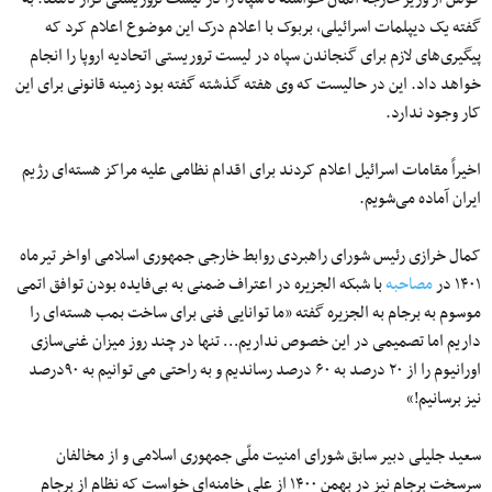
گفته یک دیپلمات اسرائیلی، بربوک با اعلام درک این موضوع اعلام کرد که
پیگیری‌‌های لازم برای گنجاندن سپاه در لیست تروریستی اتحادیه اروپا را انجام
خواهد داد. این در حالیست که وی هفته گذشته گفته بود زمینه قانونی برای این
کار وجود ندارد.
اخیراً مقامات اسرائیل اعلام کردند برای اقدام نظامی علیه مراکز هسته‌ای رژیم
ایران آماده می‌شویم.
کمال خرازی رئیس شورای راهبردی روابط خارجی جمهوری اسلامی اواخر تیرماه
۱۴۰۱ در
مصاحبه
با شبکه الجزیره در اعتراف ضمنی به بی‌فایده بودن توافق اتمی
موسوم به برجام به الجزیره گفته «ما توانایی فنی برای ساخت بمب هسته‌ای را
داریم اما تصمیمی در این خصوص نداریم… تنها در چند روز میزان غنی‌سازی
اورانیوم را از ۲۰ درصد به ۶۰ درصد رساندیم و به راحتی می توانیم به ۹۰درصد
نیز برسانیم!»
سعید جلیلی دبیر سابق شورای امنیت ملّی جمهوری اسلامی و از مخالفان
سرسخت برجام نیز در بهمن ۱۴۰۰ از علی خامنه‌ای خواست که نظام از برجام