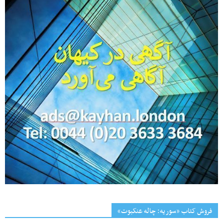
فروش کتاب «سوریه: چاله عنکبوت»