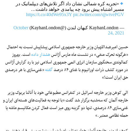
«تجربه کره شمالی نشان داد اگر تلاش‌های دیپلماتیک در
مسیر اشتباه پیش برود چه پیامدی خواهد داشت…
https://t.co/40dWe95x3Y
pic.twitter.com/sjjwtvePGV
— KayhanLondon کیهان لندن (@KayhanLondon)
October
24, 2021
حسین امیرعبداللهیان وزیر خارجه جمهوری اسلامی پیشاپیش نسبت به احتمال
«هرگونه تحرک منفی» در نشست ماه مارس آژانس
هشدار داده
است. بهروز
کمالوندی سخنگوی سازمان انرژی اتمی جمهوری اسلامی نیز با رد گزارش آژانس
در مورد کشف ذرات اورانیوم با غنای ۸۴ درصد
گفته
«غنی‌سازی با هر درصدی
حق ایران است!»
الی کوهن وزیر خارجه اسرائیل در کنفرانس مطبوعاتی خود با آنالنا بربوک وزیر
خارجه آلمان که سه‌شنبه برگزار شد گفت «با توجه به فعالیت‌های هسته‌ای ایران و
غنی‌سازی ۸۴ درصدی، تنها دو گزینه روی میز است فعال کردن مکانیسم ماشه یا
حمله نظامی معتبر.»
کوهن از وزیر خارجه آلمان خواسته تا سپاه را در لیست تروریستی قرار دهند. به