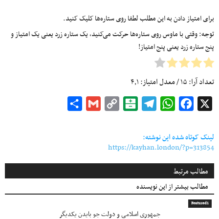
برای امتیاز دادن به این مطلب لطفا روی ستاره‌ها کلیک کنید.
توجه: وقتی با ماوس روی ستاره‌ها حرکت می‌کنید، یک ستاره زرد یعنی یک امتیاز و
پنج ستاره زرد یعنی پنج امتیاز!
تعداد آرا:
۱۵
/ معدل امتیاز:
۴٫۱
Share
Gmail
Copy
Balatarin
Telegram
WhatsApp
Facebook
X
Link
لینک کوتاه شده این نوشته:
https://kayhan.london/?p=313854
مطالب مرتبط
مطالب بیشتر از این نویسنده
Featured1
جمهوری اسلامی و دولت جو بایدن یکدیگر