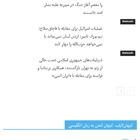
را مقصر آغاز جنگ در سوریه علیه بشار
اسد دانستند
Featured1
عملیات اسرائیل برای مقابله با قاچاق سلاح؛
نیویورک تایمز: ارتش لبنان نمی‌تواند یا
نمی‌خواهد حزب‌الله را مهار کند
Featured1
دیپلمات‌های جمهوری اسلامی دست خالی
از ژنو به تهران بازگشتند؛ همکاری بریتانیا و
فرانسه برای مقابله با «ایران اتمی»
کیهان‌لایف، کیهان لندن به زبان انگلیسی