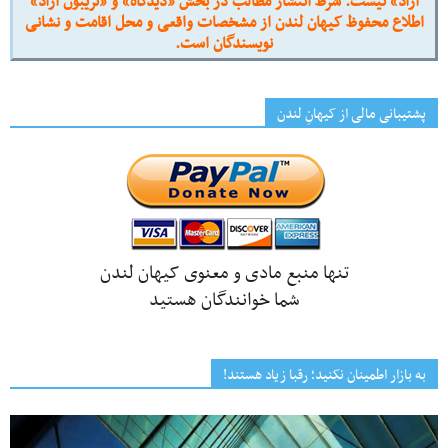
آزاد» نیست. شرط انتشار مطالب در بخش «دیدگاه» و «تریبون آزاد»
اطلاع محفوظ کیهان لندن از مشخصات واقعی و محل اقامت و نشانی
نویسندگان است.
پشتیبانی مالی از کیهانِ لندن
تنها منبع مادی و معنوی کیهان لندن
شما خوانندگان هستید
به بازار اطمینان نکنید؛ رقبا زیاد هستند!