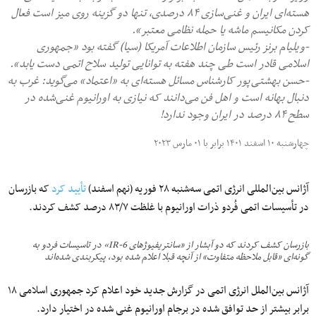
هسته‌ای ایران و غنی‌سازی ۸۴ درصدی، تنها دو گزینه روی میز است فعال
کردن مکانیسم ماشه یا حمله نظامی معتبر».
-ویلیام برنز رئیس سازمان اطلاعات آمریکا (سیا) گفته بود «جمهوری
اسلامی قادر است طی چند هفته به توانایی تولید سلاح اتمی دست یابد».
-حسن بهشتی‌پور کارشناس مسائل هسته‌ای به «اعتماد» می‌گوید: غرب به
دنبال بهانه است و اهل فن می‌دانند که نیازی به اورانیوم غنی‌شده در
سطح ۸۴ درصد در ایران وجود ندارد!
چهارشنبه ۱۰ اسفند ۱۴۰۱ برابر با ۰۱ مارس ۲۰۲۳
آژانس بین‌المللی انرژی اتمی سه‌شنبه ۲۸ فوریه (نهم اسفند)
تأیید کرد
که بازرسان
در تأسیسات اتمی فُردو ذرات اورانیوم با غلظت ۸۳/۷ درصد کشف کردند.
بازرسان کشف کردند که دو آبشار از «سانتریفیوژهای IR-6» در تاسیسات فردو به
گونه‌ای «قابل ملاحظه متفاوت» از آنچه قبلا اعلام شده بود، پیکربندی شده‌اند
آژانس بین‌الملل انرژی اتمی در گزارش جدید خود اعلام کرد جمهوری اسلامی ۱۸
برابر بیشتر از حد توافق شده در برجام اورانیوم غنی شده در اختیار دارد.