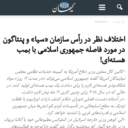
برگ نخست
Featured1
اختلاف نظر در رأس سازمان «سیا» و پنتاگون
در مورد فاصله جمهوری اسلامی با بمب
هسته‌ای!
-کالین کال معاون وزیر دفاع آمریکا به کمیته خدمات نظامی مجلس
نمایندگان آمریکا گفته جمهوری اسلامی می‌تواند «در مدت ۱۲ روز» مواد
شکاف‌پذیر هسته‌ای لازم را برای ساخت یک بمب هسته‌ای تولید کند، در
حالی که در سال ۲۰۱۸ برای چنین کاری ۱۲ ماه زمان لازم داشت.
-در آستانه نشست فصلی شورای حکام کشف ذرات اورانیوم با غلظت
نزدیک به سطح تسلیحاتی در تأسیسات فُردو قم تنش‌ها میان جمهوری
اسلامی و قدرت‌های غربی را تشدید خواهد کرد.
-الی کوهن وزیر خارجه اسرائیل در کنفرانس مطبوعاتی خود با آنالنا بربوک
وزیر خارجه آلمان که سه‌شنبه برگزار شد گفت «با توجه به فعالیت‌های