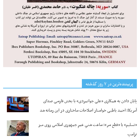
پربیننده‌ترین‌ در ۷ روز گذشته
پایان دادن به همکاری «علی جوانمردی» با بخش فارسی صدای
آمریکا؛ احمد باطبی خواستار اصلاحات ساختاری در این رسانه شد
«تسلیم» یا «قطع سر»؛ ساعت شنیِ عمرِ جمهوری اسلامی روی میز
ترامپ