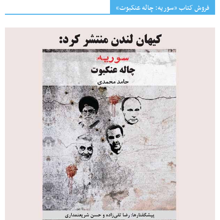
فروش کتاب «سوریه: چاله عنکبوت»