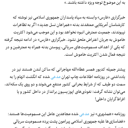
به این موضوع توجه ویژه داشته باشند.»
خبرگزاری «فارس» وابسته به سپاه پاسداران جمهوری اسلامی نیز نوشته که
کارشناسان آمریکایی معتقدند بدنه «همراهان نسل جدید» اگر به تظاهرات
نپیوندند، جمعیت معترض انبوه نخواهد بود و این موجب می‌شود اکثریت
خاموش به جریان اعتراض ملحق نشود. خبرگزاری «فارس» در ادامه نتیجه گرفته
که یکی از اهداف مسمومیت‌های سریالی، پیوستن بدنه همراه به معترضین و در
نتیجه فعال شدن اکثریت خاموش است.
پیشتر جمیله کدیور همسر عطاءالله مهاجرانی که ساکن لندن هستند نیز در
یادداشتی در روزنامه اطلاعات چاپ تهران
مدعی
شده که انگشت اتهام را به
سمت دو طیف که از شرایط بحرانی کشور منتفع می‌شوند و دو روی یک سکه‌اند،
می‌توان نشانه گرفت: نفوذی‌های اپوزیسیون برانداز در داخل کشور و یا
افراط‌گرایان داخلی!
روزنامه «همشهری» نیز
مدعی
شده مجاهدین عامل این مسمومیت‌ها هستند:
«فضاسازی‌ها علیه جمهوری‌ اسلامی پیرامون پشت‌ پرده مسمومیت سریالی