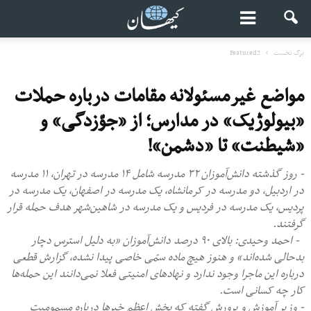
برگ نخست
Featured2
مواضع غیرمسئولانه مقامات درباره حملات
«بیولوژیک» در مدارس؛ از «جوّزدگی» و
«شیطنت» تا «دشمن»!
- روز گذشته دانش‌آموزان ۳۲ مدرسه شامل ۱۴ مدرسه در تهران، ۱۱ مدرسه
در اردبیل، دو مدرسه در کرمانشاه، یک مدرسه در اصفهان، یک مدرسه در
پردیس، یک مدرسه در فردیس و یک مدرسه در شاهین‌شهر هدف حمله قرار
گرفتند.
- احمد وحیدی: بالای ۹۰ درصد دانش‌آموزان «به دلیل استرس دچار
بدحالی شده‌اند» و هنوز هیچ ماده سمّی خاصی پیدا نشده، گزارش قطعی
درباره این ماجرا وجود ندارد و نهادهای امنیتی فعلا نمی‌دانند این حمله‌ها
کار چه کسانی است.
- وزیر آموزش و پرورش گفته که بخش اعظم خبرها درباره مسمومیت