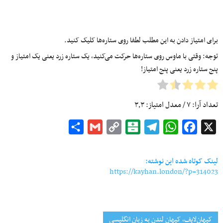
برای امتیاز دادن به این مطلب لطفا روی ستاره‌ها کلیک کنید.
توجه: وقتی با ماوس روی ستاره‌ها حرکت می‌کنید، یک ستاره زرد یعنی یک امتیاز و
پنج ستاره زرد یعنی پنج امتیاز!
تعداد آرا:
۷
/ معدل امتیاز:
۳٫۳
Share
Gmail
Copy
Balatarin
Telegram
WhatsApp
Facebook
X
Link
لینک کوتاه شده این نوشته:
https://kayhan.london/?p=314023
کیهان‌لایف، کیهان لندن به زبان انگلیسی