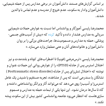
بر اساس گزارش‌های مستند دانش‌آموزان در برخی مدارس پس از حمله شیمیایی،
دانش‌آموزان وادار به سکوت، عدم خروج از مدرسه و عدم تماس با والدین
شدند.
محمدرضا رئیسی آموزگار و روانشناس اما نسبت به عوارض حملات شیمیایی
سریالی به مدارس هشدار داده و تأکید
کرده
که «بیش از آسیب‌های جسمی-
پزشکی، حمله به مدارس و مسمومیت‌ها، جراحت‌های بزرگی را بر روان
دانش‌آموزان و خانواده‌های آنان و حتی معلمان وارد می‌سازد.»
محمدرضا رئیسی «ترس‌مرضی (فوبیا) تا اضطراب‌های کوتاه و بلندمدت و نیز
اختلال استرس پس از حادثه (PTSD)» را از عوارض روانی این حملات عنوان و
نوشته که «اختلال تنش‌زای پس از حادثه (Posttraumatic stress disorder )
نشانگان یا سندرمی است که پس از مشاهده، تجربه مستقیم یا شنیدن یک عامل
استرس‌زا و آسیب‌زا روی می‌دهد که می‌تواند آثار ویرانگر روانشناختی داشته و
گاه تا سال‌ها درمان نشود. این تنها یکی از تبعات حمله به مدارس و مسموم
سازی‌هاست که انتطار می‌رود جامعه روانشناسی کشور بیش از این سکوت پیشه
نکند.»