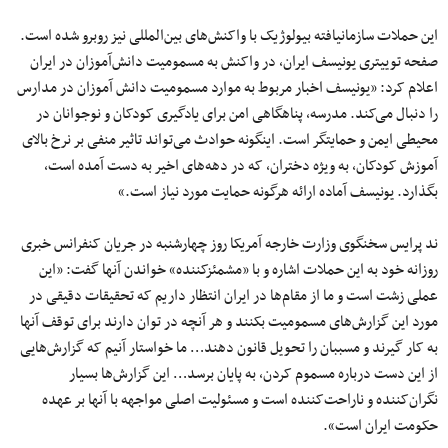
این حملات سازمانیافته بیولوژیک با واکنش‌های بین‌المللی نیز روبرو شده است.
صفحه توییتری یونیسف ایران، در واکنش به مسمومیت دانش‌آموزان در ایران
اعلام کرد: «یونیسف اخبار مربوط به موارد مسمومیت دانش آموزان در مدارس
را دنبال می‌کند. مدرسه، پناهگاهی امن برای یادگیری کودکان و نوجوانان در
محیطی ایمن و حمایتگر است. اینگونه حوادث می‌تواند تاثیر منفی بر نرخ بالای
آموزش کودکان، به ویژه دختران، که در دهه‌های اخیر به دست آمده است،
بگذارد. یونیسف آماده ارائه هرگونه حمایت مورد نیاز است.»
ند پرایس سخنگوی وزارت خارجه آمریکا روز چهارشنبه در جریان کنفرانس خبری
روزانه خود به این حملات اشاره و با «مشمئزکننده» خواندن آنها گفت: «این
عملی زشت است و ما از مقام‌ها در ایران انتظار داریم که تحقیقات دقیقی در
مورد این گزارش‌های مسمومیت‌ بکنند و هر آنچه در توان دارند برای توقف آنها
به کار گیرند و مسببان را تحویل قانون دهند… ما خواستار آنیم که گزارش‌هایی
از این دست درباره مسموم کردن، به پایان برسد… این گزارش‌ها بسیار
نگران‌کننده و ناراحت‌کننده است و مسئولیت اصلی مواجهه با آنها بر عهده
حکومت ایران است».