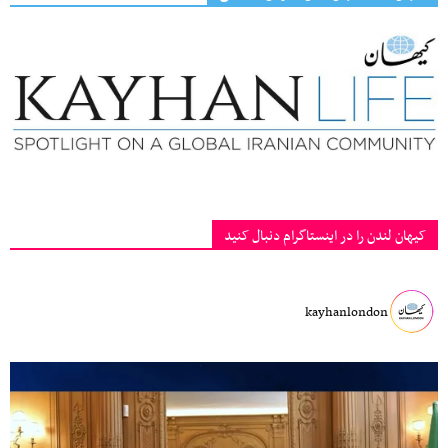
کیهان لندن را در اینستاگرام دنبال کنید
kayhanlondon