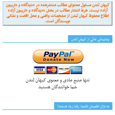
کیهان لندن مسئول محتوای مطالب منتشرشده در «دیدگاه» و «تریبون
آزاد» نیست. شرط انتشار مطالب در بخش «دیدگاه» و «تریبون آزاد»
اطلاع محفوظ کیهان لندن از مشخصات واقعی و محل اقامت و نشانی
نویسندگان است.
پشتیبانی مالی از کیهانِ لندن
تنها منبع مادی و معنوی کیهان لندن
شما خوانندگان هستید
به بازار اطمینان نکنید؛ رقبا زیاد هستند!