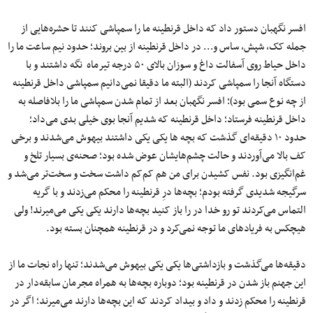
افسر نگهبان دستور داد که داخل قرنطینه ما را سمپاشی کنند تا حشره‌هایی از
جمله کک، شپش، ساس و… در داخل قرنطینه از بین بروند؛ حدود نیم ساعت ما را
داخل حیاط روی آسفالت داغ و سوزان بالای ۵۰ درجه تیرماه نگه داشتند و با
دستگاه آنجا را سمپاشی کردند (البته ما دقیقا نمی‌دانیم سمپاشی داخل قرنطینه
از چه نوع سمی بود)؛ افسر نگهبان بعد از تمام شدن سمپاشی ما را بلافاصله به
داخل قرنطینه فرستاد؛ داخل قرنطینه که شدیم آنجا بوی خیلی بدی می‌داد؛
حدود ۱۰ دقیقه‌ای گذشت که بچه ها یکی یکی داشتند بیهوش می‌شدند و برخی
کف بالا می‌آوردند و حالت چشم‌هایشان عوض شده بود؛ صحنه‌ی بسیار تلخ و
غم‌انگیزی بود. نفس کشیدن برای من هم کم‌کم داشت سخت و سخت‌تر می‌شد و
سرگیجه شدیدی گرفته بودم؛ بچه‌ها درِ قرنطینه را محکم می‌زدند و با گریه
التماس می‌کردند تو رو خدا در را باز کنید بچه‌ها دارند یکی یکی می‌میرند! ولی
هیچکس به فریاد‌های ما توجه نمی‌کرد و در قرنطینه همچنان بسته بود.
دقیقه‌ها می‌گذشت و بازداشتی‌ها یکی یکی بیهوش می‌شدند؛ تنها راه نجات ما از
این جهنم باز شدن در قرنطینه بود؛ دوباره بچه‌ها به همراه مجرمان سابقه‌دار در
قرنطینه را محکم زدند و داد و بیداد کردند که این بچه‌ها دارند می‌میرند؛ اگر در