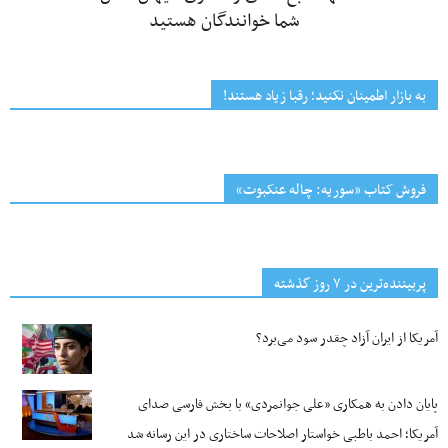
شما خوانندگان هستید
به بازار اطمینان نکنید؛ رقبا زیاد هستند!
فروش کتاب «سوریه: چاله عنکبوت»
پربیننده‌ترین‌ در ۷ روز گذشته
آمریکا از ایران آزاد چقدر سود می‌برد؟
پایان دادن به همکاری «علی جوانمردی» با بخش فارسی صدای
آمریکا؛ احمد باطبی خواستار اصلاحات ساختاری در این رسانه شد