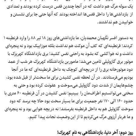
یک سوله مرگ هم داشت که در آنجا چندین قفس درست کرده بودند و تعدادی
از بازداشتی‌ها را داخل قفس‌ها انداخته بودند که آنها حتی جا برای نشستن و
خوابیدن هم نداشتند.
به دستور افسر نگهبان محمدیان، ما بازداشتی‌های روز ۱۸ تیر ۸۸ را وارد قرنطینه ۱
کردند؛ قرنطینه‌ای که کف آن موکت هم نداشت بلکه موزاییک بود و نه پنجره‌ای
داشت و نه هواکشی که بشود به راحتی نفس کشید؛ برق بازداشتگاه کهریزک با
موتور برق گازوئیلی تامین می‌شد؛ مامورین بازداشتگاه کهریزک هر شب از عمد
دود موتورخانه برق را از دریچه‌ای کوچک به داخل قرنطینه‌ای که ما در آنجا
بودیم می‌فرستادند. در آن لحظه نفس کشیدن برای ما سخت‌تر از قبل شده بود،
چشم‌هایمان از شدت دود گازوئیل می‌سوخت و عفونت کرده بود و حتی به
سختی می‌توانستیم اطراف‌مان را ببینیم؛ نفس کشیدن در آن قرنطینه ۶۰ متری با
حدود ۱۶۰ الی ۱۷۰ نفر جمعیت برای ما بسیار سخت بود حالا چه برسد که دود
سوخت گازوئیل هم به داخل قرنطینه بفرستند؛ نه دریچه هوایی بود و نه پنجره‌ای
و ما هربار آرزوی مرگ می‌کردیم تا از این وضعیت نجات پیدا کنیم.
روز دوم: آخر دنیا، بازداشتگاهی به نام کهریزک!