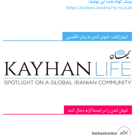
لینک کوتاه شده این نوشته:
https://kayhan.london/?p=314346
کیهان‌لایف، کیهان لندن به زبان انگلیسی
کیهان لندن را در اینستاگرام دنبال کنید
kayhanlondon