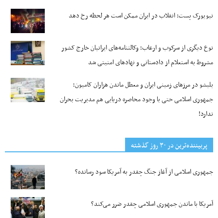
نیویورک پست: انقلاب در ایران ممکن است هر لحظه رخ دهد
نوع دیگری از سرکوب و ارعاب؛ وکالتنامه‌های ایرانیان خارج کشور
مشروط به استعلام از دادستانی و نهادهای امنیتی شد
بلبشو در مرزهای زمینی ایران و معطل ماندن هزاران کامیون؛
جمهوری اسلامی حتی با وجود محاصره دریایی هم مدیریت بحران
ندارد!
پربیننده‌ترین‌ در ۳۰ روز گذشته
جمهوری اسلامی از آغاز جنگ چقدر به آمریکا سود رسانده؟
آمریکا با ماندن جمهوری اسلامی چقدر ضرر می‌کند؟