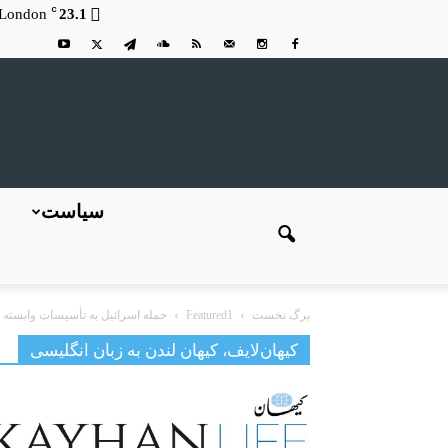
C
London
23.1
سیاست
برگ نخست
Featured1
حمله اسرائیل به تأسیسات وابسته 
کیهان‌لایف، کیهان لندن به زبان انگلیسی