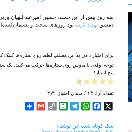
سه روز پیش از این حمله، حسین امیرعبداللهیان وزی
دمشق
تهدید کرده
بود روزهای سخت و پشیمان‌کننده‌ای
برای امتیاز دادن به این مطلب لطفا روی ستاره‌ها کلیک کنی
توجه: وقتی با ماوس روی ستاره‌ها حرکت می‌کنید، یک ستاره
پنج امتیاز!
تعداد آرا:
۱۳
/ معدل امتیاز:
۴٫۳
Share
Gmail
Copy
Balatarin
Telegram
WhatsApp
Facebook
X
Link
لینک کوتاه شده این نوشته:
https://kayhan.london/?p=314828