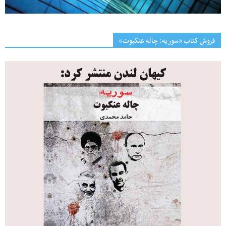
فروش کتاب «سوریه: چاله عنکبوت»