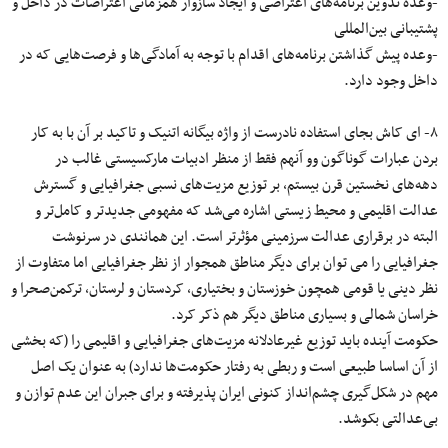
-وعده تدوین برنامه‌های اعتراضی و ایجاد سازوار همزمانی اعتراضات در داخل و
پشتیبانی بین‌المللی
-وعده پیش گذاشتن برنامه‌های اقدام با توجه به آمادگی‌ها و فرصت‌هایی که در
داخل وجود دارد.
۸- ای کاش بجای استفاده نادرست از واژه بیگانه اتنیک و تاکید بر آن با به‌ کار
بردن عبارات گوناگون وو آنهم فقط از منظر ادبیات مارکسیستی غالب در
دهه‌های نخستین قرن بیستم، بر توزیع مزیت‌های نسبی جغرافیایی و گسترش
عدالت اقلیمی و محیط زیستی اشاره می‌شد که مفهومی جدیدتر و کامل‌تر و
البته در برقراری عدالت سرزمینی مؤثرتر است. این همانندی در سرنوشت
جغرافیایی را می‌ توان برای دیگر مناطق همجوار از نظر جغرافیایی اما متفاوت از
نظر دینی یا قومی همچون خوزستان و بختیاری، کردستان و لرستان، ترکمن‌صحرا و
خراسان شمالی و بسیاری مناطق دیگر هم ذکر کرد.
حکومت آینده باید توزیع غیرعادلانه مزیت‌های جغرافیایی و اقلیمی را (که بخشی
از آن اساسا طبیعی است و ربطی به رفتار حکومت‌ها ندارد) به عنوان یک اصل
مهم در شکل‌گیری چشم‌انداز کنونی ایران پذیرفته و برای جبران این عدم توازن و
بی‌عدالتی بکوشد.