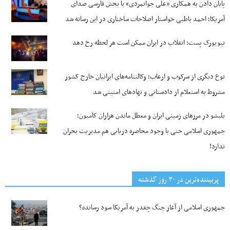
پایان دادن به همکاری «علی جوانمردی» با بخش فارسی صدای
آمریکا؛ احمد باطبی خواستار اصلاحات ساختاری در این رسانه شد
نیویورک پست: انقلاب در ایران ممکن است هر لحظه رخ دهد
نوع دیگری از سرکوب و ارعاب؛ وکالتنامه‌های ایرانیان خارج کشور
مشروط به استعلام از دادستانی و نهادهای امنیتی شد
بلبشو در مرزهای زمینی ایران و معطل ماندن هزاران کامیون؛
جمهوری اسلامی حتی با وجود محاصره دریایی هم مدیریت بحران
ندارد!
پربیننده‌ترین‌ در ۳۰ روز گذشته
جمهوری اسلامی از آغاز جنگ چقدر به آمریکا سود رسانده؟