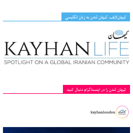
کیهان‌لایف، کیهان لندن به زبان انگلیسی
کیهان لندن را در اینستاگرام دنبال کنید
kayhanlondon