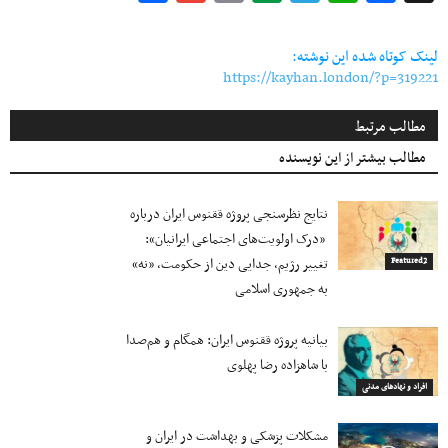
Link
لینک کوتاه شده این نوشته:
https://kayhan.london/?p=319221
مطالب مرتبط
مطالب بیشتر از این نویسنده
نتایج نظرسنجی پروژه ققنوس ایران درباره
«درک اولویت‌های اجتماعی ایرانیان»:
تغییر رژیم، جدایی دین از حکومت، «نه»
Featured2
به جمهوری اسلامی
بیانیه پروژه ققنوس ایران: همگام و هم‌صدا
با شاهزاده رضا پهلوی
افراد و نهادهای مدنی
مشکلات پزشکی و بهداشت در ایران و