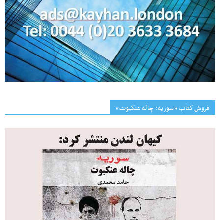
فروش کتاب «سوریه: چاله عنکبوت»