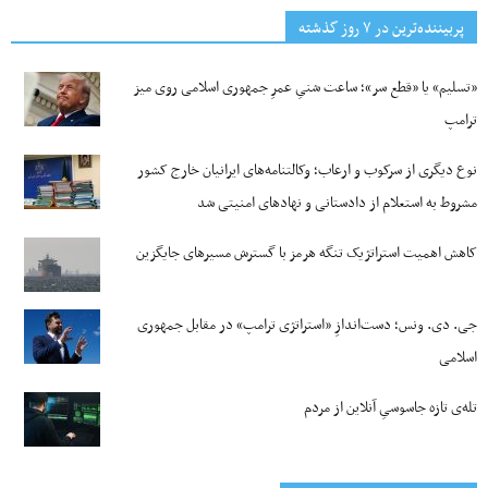
پربیننده‌ترین‌ در ۷ روز گذشته
«تسلیم» یا «قطع سر»؛ ساعت شنیِ عمرِ جمهوری اسلامی روی میز
ترامپ
نوع دیگری از سرکوب و ارعاب؛ وکالتنامه‌های ایرانیان خارج کشور
مشروط به استعلام از دادستانی و نهادهای امنیتی شد
کاهش اهمیت استراتژیک تنگه‌ هرمز با گسترش مسیرهای جایگزین
جی‌. دی. ونس؛ دست‌اندازِ «استراتژی ترامپ» در مقابل جمهوری
اسلامی
تله‌ی تازه جاسوسیِ آنلاین از مردم