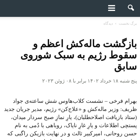
برگ نخست
دیدگاه
بازگشت ماله‌کش اعظم و
سقوط رژیم به سبک شوروی
سابق
پنج شنبه ۱۸ خرداد ۱۴۰۲ برابر با ۰۸ ژوئن ۲۰۲۳
بهرام فرخی – نشست کلاب‌هاوس شش ساعته‌ی جواد
ظریف: وزیر ماله‌کش و «علاج‌کن» رژیم، مدیر جریان جدید
(ستاد بازیافت اصلاحطلبان)، یارِ نمازِ صبح سردار میدان،
پستچی اطلاعات و یارِ غارِ نایاک، روباهی با دُمی به نام
حسن روحانی، امیرکبیر ثالث و در نهایت بازیکن راگبی که