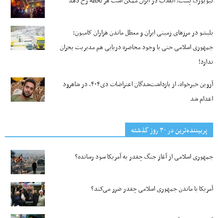
نیویورک پست: انقلاب در ایران ممکن است هر لحظه رخ دهد
بلبشو در مرزهای زمینی ایران و معطل ماندن هزاران کامیون؛
جمهوری اسلامی حتی با وجود محاصره دریایی هم مدیریت بحران
ندارد!
آروین خیرخواه، از بازداشت‌شدگان اعتراضات دی۴۰۴، در شاهرود
اعدام شد
پربیننده‌ترین‌ در ۳۰ روز گذشته
جمهوری اسلامی از آغاز جنگ چقدر به آمریکا سود رسانده؟
آمریکا با ماندن جمهوری اسلامی چقدر ضرر می‌کند؟