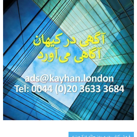
فروش کتاب «سوریه: چاله عنکبوت»