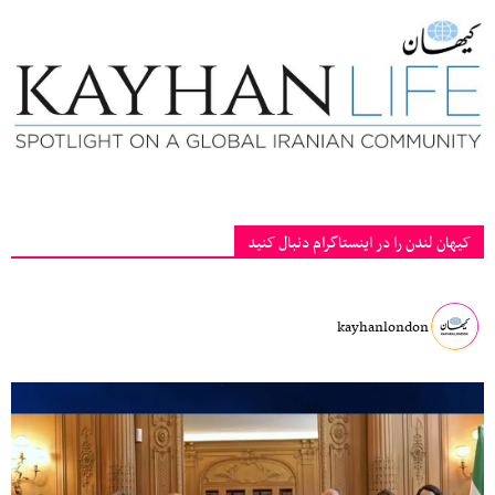
کیهان لندن را در اینستاگرام دنبال کنید
kayhanlondon