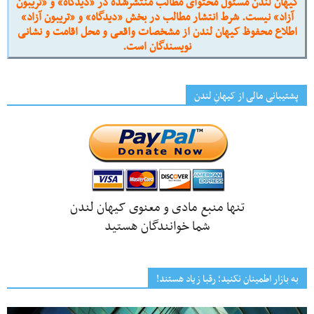
کیهان لندن مسئول محتوای مطالب منتشرشده در «دیدگاه» و «تریبون
آزاد» نیست. شرط انتشار مطالب در بخش «دیدگاه» و «تریبون آزاد»
اطلاع محفوظ کیهان لندن از مشخصات واقعی و محل اقامت و نشانی
نویسندگان است.
پشتیبانی مالی از کیهانِ لندن
تنها منبع مادی و معنوی کیهان لندن
شما خوانندگان هستید
به بازار اطمینان نکنید؛ رقبا زیاد هستند!